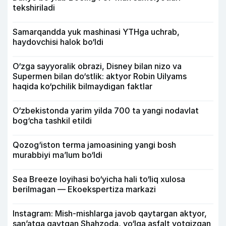
tekshiriladi
Samarqandda yuk mashinasi YTHga uchrab,
haydovchisi halok bo‘ldi
O‘zga sayyoralik obrazi, Disney bilan nizo va
Supermen bilan do‘stlik: aktyor Robin Uilyams
haqida ko‘pchilik bilmaydigan faktlar
O‘zbekistonda yarim yilda 700 ta yangi nodavlat
bog‘cha tashkil etildi
Qozog‘iston terma jamoasining yangi bosh
murabbiyi ma’lum bo‘ldi
Sea Breeze loyihasi bo‘yicha hali to‘liq xulosa
berilmagan — Ekoekspertiza markazi
Instagram: Mish-mishlarga javob qaytargan aktyor,
san’atga qaytgan Shahzoda, yo‘lga asfalt yotqizgan