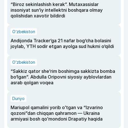
“Biroz sekinlashish kerak”. Mutaxassislar
insoniyat sun’iy intellektni boshqara olmay
qolishidan xavotir bildirdi
O‘zbekiston
Andijonda Tracker’ga 21 nafar bog‘cha bolasini
joylab, YTH sodir etgan ayolga sud hukmi o‘qildi
O‘zbekiston
“Sakkiz qator she’rim boshimga sakkizta bomba
bo‘lgan”. Abdulla Oripovni siyosiy ayblovlardan
asrab qolgan voqea
Dunyo
Mariupol qamalini yorib oʻtgan va “Izvarino
qozoni”dan chiqqan qahramon — Ukraina
armiyasi bosh qoʻmondoni Drapatiy haqida