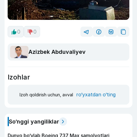
0
0
Azizbek Abduvaliyev
Izohlar
ro‘yxatdan o‘ting
Izoh qoldirish uchun, avval
So‘nggi yangiliklar
Dunyo bo‘ylab Boeing 737 Max samolyotlari