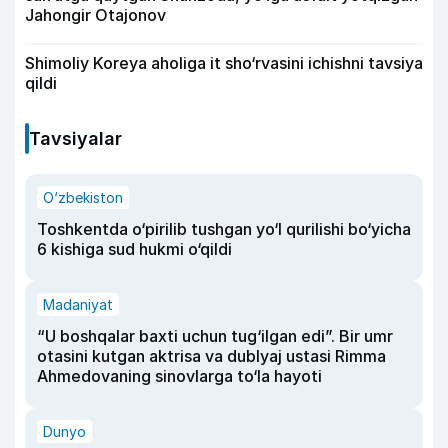
Jahongir Otajonov
Shimoliy Koreya aholiga it sho‘rvasini ichishni tavsiya
qildi
Tavsiyalar
O‘zbekiston
Toshkentda o‘pirilib tushgan yo‘l qurilishi bo‘yicha
6 kishiga sud hukmi o‘qildi
Madaniyat
“U boshqalar baxti uchun tug‘ilgan edi”. Bir umr
otasini kutgan aktrisa va dublyaj ustasi Rimma
Ahmedovaning sinovlarga to‘la hayoti
Dunyo