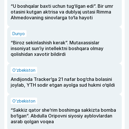
“U boshqalar baxti uchun tug‘ilgan edi”. Bir umr
otasini kutgan aktrisa va dublyaj ustasi Rimma
Ahmedovaning sinovlarga to‘la hayoti
Dunyo
“Biroz sekinlashish kerak”. Mutaxassislar
insoniyat sun’iy intellektni boshqara olmay
qolishidan xavotir bildirdi
O‘zbekiston
Andijonda Tracker’ga 21 nafar bog‘cha bolasini
joylab, YTH sodir etgan ayolga sud hukmi o‘qildi
O‘zbekiston
“Sakkiz qator she’rim boshimga sakkizta bomba
bo‘lgan”. Abdulla Oripovni siyosiy ayblovlardan
asrab qolgan voqea