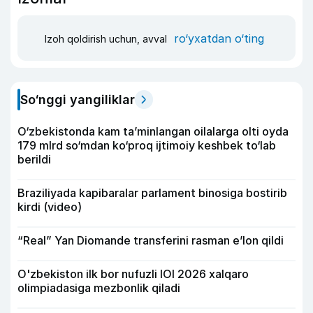
ro‘yxatdan o‘ting
Izoh qoldirish uchun, avval
So‘nggi yangiliklar
O‘zbekistonda kam ta’minlangan oilalarga olti oyda
179 mlrd so‘mdan ko‘proq ijtimoiy keshbek to‘lab
berildi
Braziliyada kapibaralar parlament binosiga bostirib
kirdi (video)
“Real” Yan Diomande transferini rasman e’lon qildi
O'zbekiston ilk bor nufuzli IOI 2026 xalqaro
olimpiadasiga mezbonlik qiladi