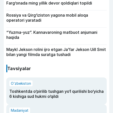
Farg‘onada ming yillik devor qoldiqlari topildi
Rossiya va Qirg‘iziston yagona mobil aloqa
operatori yaratadi
“Yuzma-yuz”. Kannavaroning matbuot anjumani
haqida
Maykl Jekson rolini ijro etgan Ja’far Jekson Uill Smit
bilan yangi filmda suratga tushadi
Tavsiyalar
O‘zbekiston
Toshkentda o‘pirilib tushgan yo‘l qurilishi bo‘yicha
6 kishiga sud hukmi o‘qildi
Madaniyat