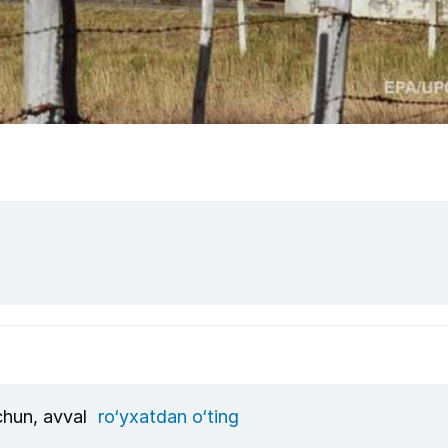
uchun, avval
ro‘yxatdan o‘ting