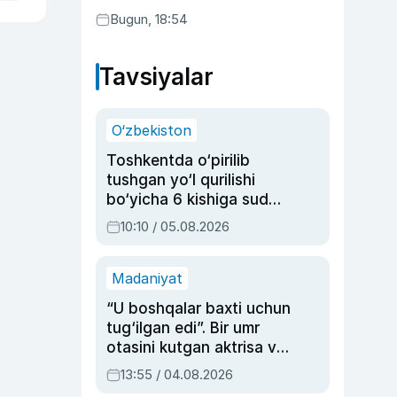
Bugun, 18:54
Tavsiyalar
O‘zbekiston
Toshkentda o‘pirilib
tushgan yo‘l qurilishi
bo‘yicha 6 kishiga sud
hukmi o‘qildi
10:10 / 05.08.2026
Madaniyat
“U boshqalar baxti uchun
tug‘ilgan edi”. Bir umr
otasini kutgan aktrisa va
dublyaj ustasi Rimma
13:55 / 04.08.2026
Ahmedovaning