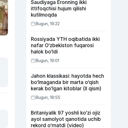
Saudiyaga Eronning ikki
ittifoqchisi hujum qilishi
kutilmoqda
Bugun, 19:22
Rossiyada YTH oqibatida ikki
nafar O‘zbekiston fuqarosi
halok bo‘ldi
Bugun, 19:01
Jahon klassikasi: hayotda hech
bo‘lmaganda bir marta o‘qish
kerak bo‘lgan kitoblar (II qism)
Bugun, 18:55
Britaniyalik 97 yoshli ko‘zi ojiz
ayol samolyot qanotida uchib
rekord o‘rnatdi (video)