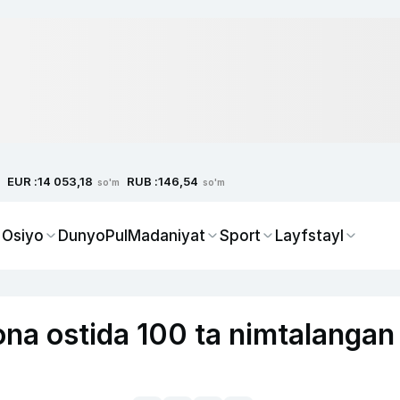
EUR :
RUB :
14 053,18
146,54
so'm
so'm
 Osiyo
Dunyo
Pul
Madaniyat
Sport
Layfstayl
a ostida 100 ta nimtalangan