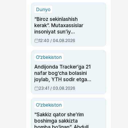
sinovlarga to‘la hayoti
Dunyo
“Biroz sekinlashish
kerak”. Mutaxassislar
insoniyat sun’iy
intellektni boshqara
12:40 / 04.08.2026
olmay qolishidan xavotir
bildirdi
O‘zbekiston
Andijonda Tracker’ga 21
nafar bog‘cha bolasini
joylab, YTH sodir etgan
ayolga sud hukmi o‘qildi
23:41 / 03.08.2026
O‘zbekiston
“Sakkiz qator she’rim
boshimga sakkizta
bomba bo‘lgan”. Abdulla