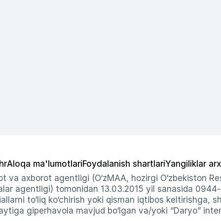
hr
Aloqa ma'lumotlari
Foydalanish shartlari
Yangiliklar arx
t va axborot agentligi (O‘zMAA, hozirgi O‘zbekiston Res
ar agentligi) tomonidan 13.03.2015 yil sanasida 0944
allarni to‘liq ko‘chirish yoki qisman iqtibos keltirishga, 
ytiga giperhavola mavjud bo‘lgan va/yoki “Daryo” intern