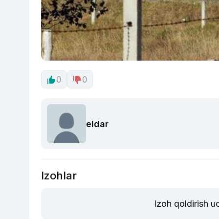
0
0
eldar
Izohlar
Izoh qoldirish 