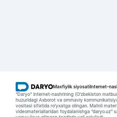
Maxfiylik siyosati
Internet-nas
“Daryo” internet-nashrining (O‘zbekiston matbuo
huzuridagi Axborot va ommaviy kommunikatsiyal
vositasi sifatida ro‘yxatga olingan. Matnli materi
videomateriallaridan foydalanishga “daryo.uz” sa