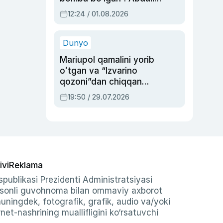
Oripovni siyosiy
12:24 / 01.08.2026
ayblovlardan asrab
qolgan voqea
Dunyo
Mariupol qamalini yorib
oʻtgan va “Izvarino
qozoni”dan chiqqan
qahramon — Ukraina
19:50 / 29.07.2026
armiyasi bosh
qoʻmondoni Drapatiy
haqida
ivi
Reklama
publikasi Prezidenti Administratsiyasi
-sonli guvohnoma bilan ommaviy axborot
shuningdek, fotografik, grafik, audio va/yoki
et-nashrining muallifligini ko‘rsatuvchi