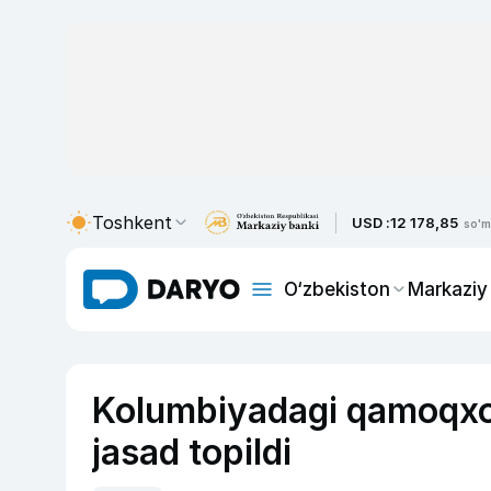
Toshkent
USD :
12 178,85
so'm
O‘zbekiston
Markaziy
Kolumbiyadagi qamoqxon
jasad topildi