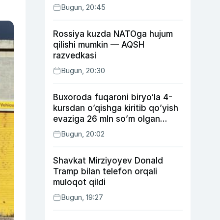
Bugun, 20:45
Rossiya kuzda NATOga hujum
qilishi mumkin — AQSH
razvedkasi
Bugun, 20:30
Buxoroda fuqaroni biryo‘la 4-
kursdan o’qishga kiritib qo’yish
evaziga 26 mln so’m olgan
shaxs ushlandi
Bugun, 20:02
Shavkat Mirziyoyev Donald
Tramp bilan telefon orqali
muloqot qildi
Bugun, 19:27