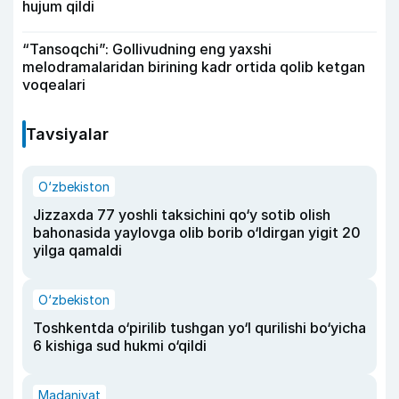
hujum qildi
“Tansoqchi”: Gollivudning eng yaxshi
melodramalaridan birining kadr ortida qolib ketgan
voqealari
Tavsiyalar
O‘zbekiston
Jizzaxda 77 yoshli taksichini qo‘y sotib olish
bahonasida yaylovga olib borib o‘ldirgan yigit 20
yilga qamaldi
O‘zbekiston
Toshkentda o‘pirilib tushgan yo‘l qurilishi bo‘yicha
6 kishiga sud hukmi o‘qildi
Madaniyat