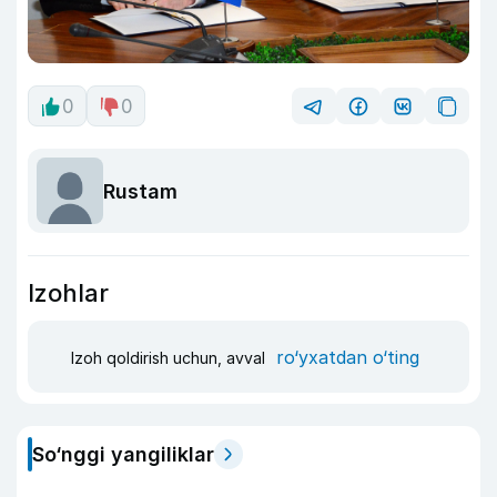
0
0
Rustam
Izohlar
ro‘yxatdan o‘ting
Izoh qoldirish uchun, avval
So‘nggi yangiliklar