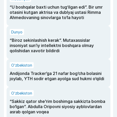
“U boshqalar baxti uchun tug‘ilgan edi”. Bir umr
otasini kutgan aktrisa va dublyaj ustasi Rimma
Ahmedovaning sinovlarga to‘la hayoti
Dunyo
“Biroz sekinlashish kerak”. Mutaxassislar
insoniyat sun’iy intellektni boshqara olmay
qolishidan xavotir bildirdi
O‘zbekiston
Andijonda Tracker’ga 21 nafar bog‘cha bolasini
joylab, YTH sodir etgan ayolga sud hukmi o‘qildi
O‘zbekiston
“Sakkiz qator she’rim boshimga sakkizta bomba
bo‘lgan”. Abdulla Oripovni siyosiy ayblovlardan
asrab qolgan voqea