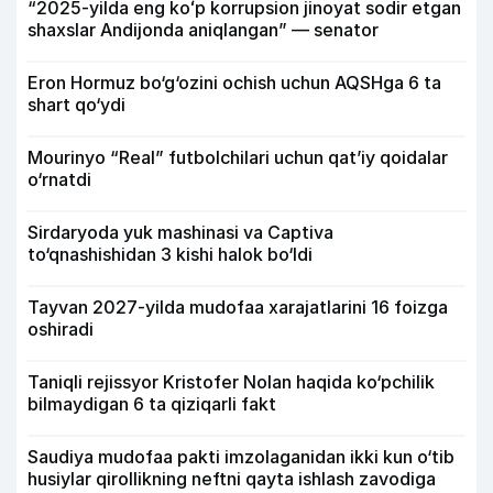
“2025-yilda eng koʻp korrupsion jinoyat sodir etgan
shaxslar Andijonda aniqlangan” — senator
Eron Hormuz bo‘g‘ozini ochish uchun AQSHga 6 ta
shart qo‘ydi
Mourinyo “Real” futbolchilari uchun qat’iy qoidalar
o‘rnatdi
Sirdaryoda yuk mashinasi va Captiva
to‘qnashishidan 3 kishi halok bo‘ldi
Tayvan 2027-yilda mudofaa xarajatlarini 16 foizga
oshiradi
Taniqli rejissyor Kristofer Nolan haqida ko‘pchilik
bilmaydigan 6 ta qiziqarli fakt
Saudiya mudofaa pakti imzolaganidan ikki kun o‘tib
husiylar qirollikning neftni qayta ishlash zavodiga