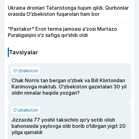
Ukraina dronlari Tataristonga hujum qildi. Qurbonlar
orasida O‘zbekiston fuqarolari ham bor
"Paxtakor" Eron terma jamoasi a’zosi Murtazo
Puraliganjini o‘z safiga qo‘shib oldi
Tavsiyalar
O‘zbekiston
Chak Norris tan bergan o‘zbek va Bill Klintondan
Karimovga maktub. O‘zbekiston gazetalari 30 yil
oldin nimalar haqida yozgan?
O‘zbekiston
Jizzaxda 77 yoshli taksichini qo‘y sotib olish
bahonasida yaylovga olib borib o‘ldirgan yigit 20
yilga qamaldi