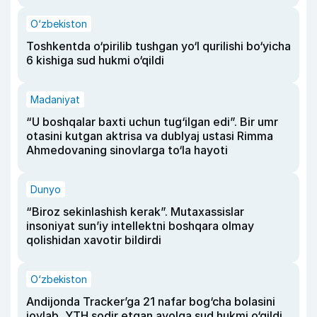
O‘zbekiston
Toshkentda o‘pirilib tushgan yo‘l qurilishi bo‘yicha
6 kishiga sud hukmi o‘qildi
Madaniyat
“U boshqalar baxti uchun tug‘ilgan edi”. Bir umr
otasini kutgan aktrisa va dublyaj ustasi Rimma
Ahmedovaning sinovlarga to‘la hayoti
Dunyo
“Biroz sekinlashish kerak”. Mutaxassislar
insoniyat sun’iy intellektni boshqara olmay
qolishidan xavotir bildirdi
O‘zbekiston
Andijonda Tracker’ga 21 nafar bog‘cha bolasini
joylab, YTH sodir etgan ayolga sud hukmi o‘qildi