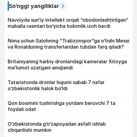
So‘nggi yangiliklar
Navoiyda sun’iy intellekt orqali “obodonlashtirilgan”
mahalla rasmlari bo‘yicha hokimlik izoh berdi
Nima uchun Salohning “Trabzonspor”ga o‘tishi Messi
va Ronalduning transferlaridan tubdan farq qiladi?
Britaniyaning harbiy dronlaridagi kameralar Xitoyga
ma’lumot uzatgani aniqlandi
Tataristonda dronlar hujumi sabab 7 nafar
o‘zbekistonlik halok bo‘ldi
Qon bosimini tushirishga yordam beruvchi 7 ta
foydali odat
O‘zbekistonda g‘o‘zapoyadan asfalt ishlab
chiqarilishi mumkin