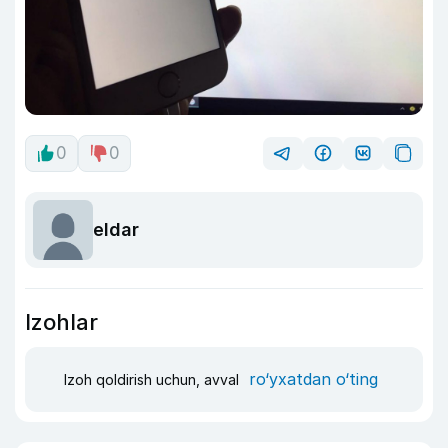
0
0
eldar
Izohlar
ro‘yxatdan o‘ting
Izoh qoldirish uchun, avval