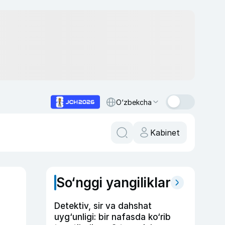
O‘zbekcha
Kabinet
So‘nggi yangiliklar
Detektiv, sir va dahshat
uyg‘unligi: bir nafasda ko‘rib