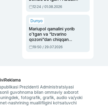
Oripovni siyosiy
12:24 / 01.08.2026
ayblovlardan asrab
qolgan voqea
Dunyo
Mariupol qamalini yorib
oʻtgan va “Izvarino
qozoni”dan chiqqan
qahramon — Ukraina
19:50 / 29.07.2026
armiyasi bosh
qoʻmondoni Drapatiy
haqida
ivi
Reklama
publikasi Prezidenti Administratsiyasi
-sonli guvohnoma bilan ommaviy axborot
shuningdek, fotografik, grafik, audio va/yoki
et-nashrining muallifligini ko‘rsatuvchi