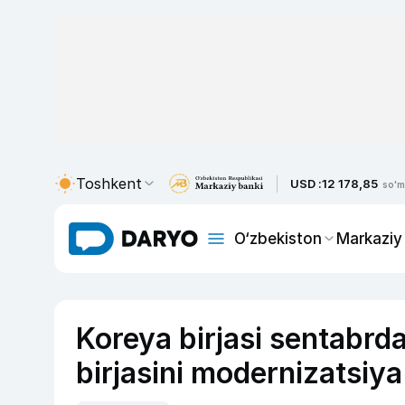
Toshkent
USD :
12 178,85
so'm
O‘zbekiston
Markaziy
Koreya birjasi sentabrd
birjasini modernizatsiya 