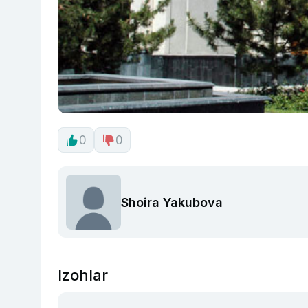
0
0
Shoira Yakubova
Izohlar