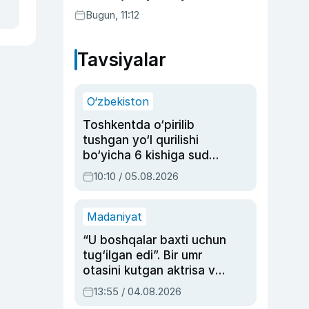
Bugun, 11:12
Tavsiyalar
O‘zbekiston
Toshkentda o‘pirilib
tushgan yo‘l qurilishi
bo‘yicha 6 kishiga sud
hukmi o‘qildi
10:10 / 05.08.2026
Madaniyat
“U boshqalar baxti uchun
tug‘ilgan edi”. Bir umr
otasini kutgan aktrisa va
dublyaj ustasi Rimma
13:55 / 04.08.2026
Ahmedovaning