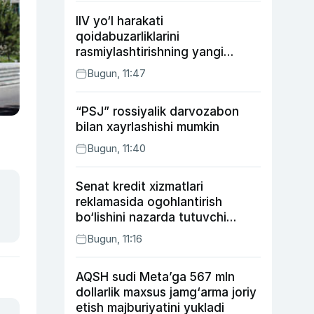
IIV yo‘l harakati
qoidabuzarliklarini
rasmiylashtirishning yangi
tartibini taklif qildi
Bugun, 11:47
“PSJ” rossiyalik darvozabon
bilan xayrlashishi mumkin
Bugun, 11:40
Senat kredit xizmatlari
reklamasida ogohlantirish
bo‘lishini nazarda tutuvchi
qonunni ma’qulladi
Bugun, 11:16
AQSH sudi Meta’ga 567 mln
dollarlik maxsus jamg‘arma joriy
etish majburiyatini yukladi