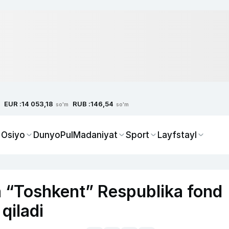
EUR :
RUB :
14 053,18
146,54
so'm
so'm
 Osiyo
Dunyo
Pul
Madaniyat
Sport
Layfstayl
a “Toshkent” Respublika fond
qiladi