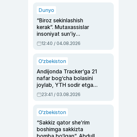
sinovlarga to‘la hayoti
Dunyo
“Biroz sekinlashish
kerak”. Mutaxassislar
insoniyat sun’iy
intellektni boshqara
12:40 / 04.08.2026
olmay qolishidan xavotir
bildirdi
O‘zbekiston
Andijonda Tracker’ga 21
nafar bog‘cha bolasini
joylab, YTH sodir etgan
ayolga sud hukmi o‘qildi
23:41 / 03.08.2026
O‘zbekiston
“Sakkiz qator she’rim
boshimga sakkizta
bomba bo‘lgan”. Abdulla