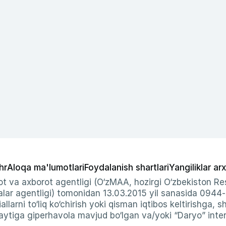
hr
Aloqa ma'lumotlari
Foydalanish shartlari
Yangiliklar arx
t va axborot agentligi (O‘zMAA, hozirgi O‘zbekiston Res
ar agentligi) tomonidan 13.03.2015 yil sanasida 0944
allarni to‘liq ko‘chirish yoki qisman iqtibos keltirishga, 
ytiga giperhavola mavjud bo‘lgan va/yoki “Daryo” intern