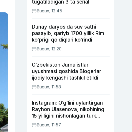
tugatiladigan 3 ta serial
Bugun, 12:45
Dunay daryosida suv sathi
pasayib, qariyb 1700 yillik Rim
ko‘prigi qoldiqlari ko‘rindi
Bugun, 12:20
O‘zbekiston Jurnalistlar
uyushmasi qoshida Blogerlar
ijodiy kengashi tashkil etildi
Bugun, 11:58
Instagram: O‘g‘lini uylantirgan
Rayhon Ulasenova, nikohining
15 yilligini nishonlagan turk
aktyorlari va Kamelot qasriga
Bugun, 11:57
sayohat qilgan Zebo Rahimova