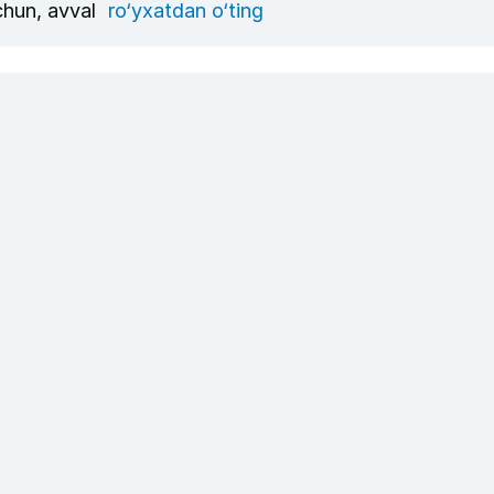
uchun, avval
ro‘yxatdan o‘ting