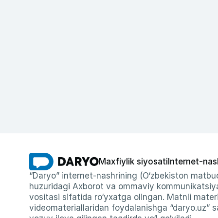
Maxfiylik siyosati
Internet-nas
“Daryo” internet-nashrining (O‘zbekiston matbuo
huzuridagi Axborot va ommaviy kommunikatsiyal
vositasi sifatida ro‘yxatga olingan. Matnli materi
videomateriallaridan foydalanishga “daryo.uz” sa