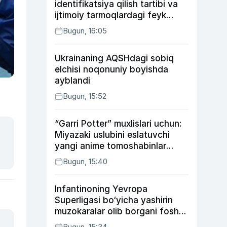
identifikatsiya qilish tartibi va
ijtimoiy tarmoqlardagi feyk
xabarlarga izoh berildi
Bugun, 16:05
Ukrainaning AQSHdagi sobiq
elchisi noqonuniy boyishda
ayblandi
Bugun, 15:52
“Garri Potter” muxlislari uchun:
Miyazaki uslubini eslatuvchi
yangi anime tomoshabinlar
e’tiborini qozonmoqda
Bugun, 15:40
Infantinoning Yevropa
Superligasi bo‘yicha yashirin
muzokaralar olib borgani fosh
bo‘ldi
Bugun, 15:34