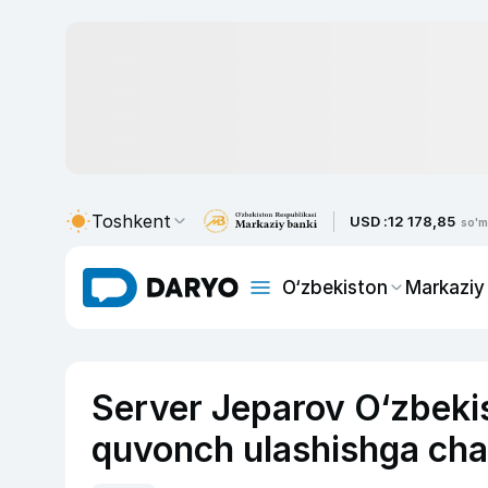
Toshkent
USD :
12 178,85
so'm
O‘zbekiston
Markaziy
Server Jeparov O‘zbekist
quvonch ulashishga cha