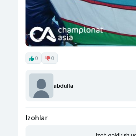
0
0
abdulla
Izohlar
Izoh qoldirish 