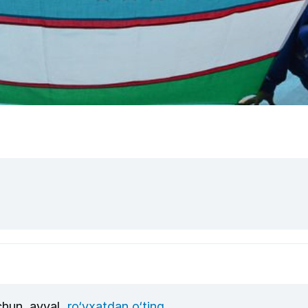
uchun, avval
ro‘yxatdan o‘ting