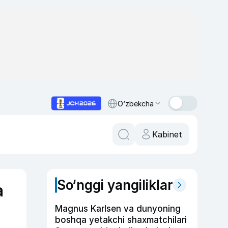
O‘zbekcha
Kabinet
So‘nggi yangiliklar
a
Magnus Karlsen va dunyoning
boshqa yetakchi shaxmatchilari