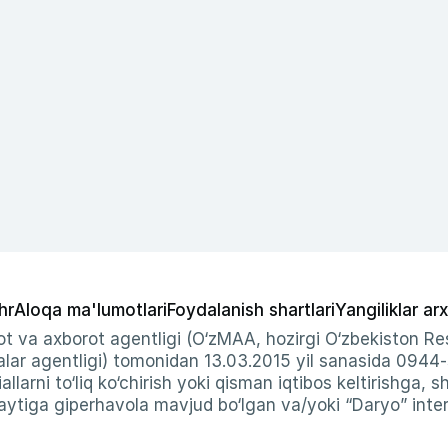
hr
Aloqa ma'lumotlari
Foydalanish shartlari
Yangiliklar arx
t va axborot agentligi (O‘zMAA, hozirgi O‘zbekiston Res
ar agentligi) tomonidan 13.03.2015 yil sanasida 0944
allarni to‘liq ko‘chirish yoki qisman iqtibos keltirishga, 
ytiga giperhavola mavjud bo‘lgan va/yoki “Daryo” intern