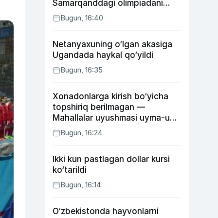
Samarqanddagi olimpiadani
o‘tkazib yuboradi
Bugun, 16:40
Netanyaxuning o‘lgan akasiga
Ugandada haykal qo‘yildi
Bugun, 16:35
Xonadonlarga kirish bo‘yicha
topshiriq berilmagan —
Mahallalar uyushmasi uyma-uy
yurgan mas’ullar haqida
Bugun, 16:24
Ikki kun pastlagan dollar kursi
ko‘tarildi
Bugun, 16:14
O‘zbekistonda hayvonlarni