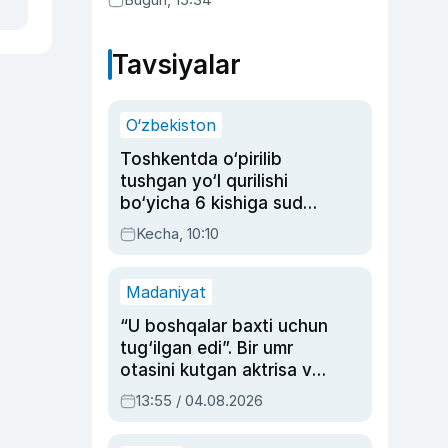
Tavsiyalar
O‘zbekiston
Toshkentda o‘pirilib
tushgan yo‘l qurilishi
bo‘yicha 6 kishiga sud
hukmi o‘qildi
Kecha, 10:10
Madaniyat
“U boshqalar baxti uchun
tug‘ilgan edi”. Bir umr
otasini kutgan aktrisa va
dublyaj ustasi Rimma
13:55 / 04.08.2026
Ahmedovaning
sinovlarga to‘la hayoti