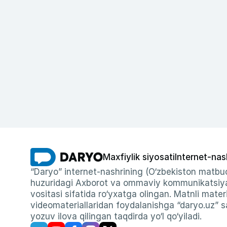
Maxfiylik siyosati
Internet-nas
“Daryo” internet-nashrining (O‘zbekiston matbuo
huzuridagi Axborot va ommaviy kommunikatsiyal
vositasi sifatida ro‘yxatga olingan. Matnli materi
videomateriallaridan foydalanishga “daryo.uz” sa
yozuv ilova qilingan taqdirda yo‘l qo‘yiladi.