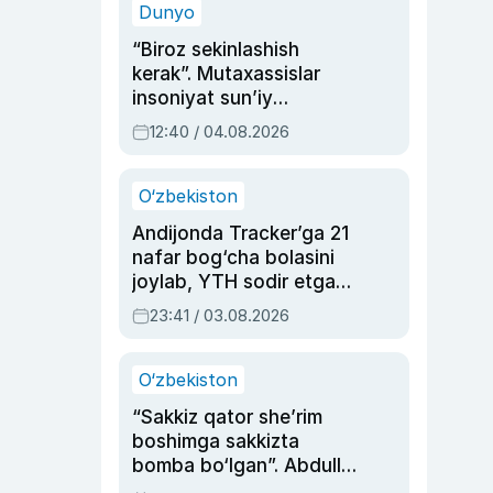
Dunyo
“Biroz sekinlashish
kerak”. Mutaxassislar
insoniyat sun’iy
intellektni boshqara
12:40 / 04.08.2026
olmay qolishidan xavotir
bildirdi
O‘zbekiston
Andijonda Tracker’ga 21
nafar bog‘cha bolasini
joylab, YTH sodir etgan
ayolga sud hukmi o‘qildi
23:41 / 03.08.2026
O‘zbekiston
“Sakkiz qator she’rim
boshimga sakkizta
bomba bo‘lgan”. Abdulla
Oripovni siyosiy