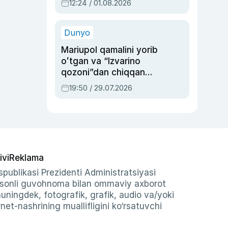
12:24 / 01.08.2026
ayblovlardan asrab
qolgan voqea
Dunyo
Mariupol qamalini yorib
oʻtgan va “Izvarino
qozoni”dan chiqqan
qahramon — Ukraina
19:50 / 29.07.2026
armiyasi bosh
qoʻmondoni Drapatiy
haqida
ivi
Reklama
publikasi Prezidenti Administratsiyasi
-sonli guvohnoma bilan ommaviy axborot
shuningdek, fotografik, grafik, audio va/yoki
et-nashrining muallifligini ko‘rsatuvchi