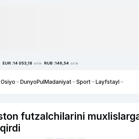
EUR :
RUB :
14 053,18
146,54
so'm
so'm
 Osiyo
Dunyo
Pul
Madaniyat
Sport
Layfstayl
on futzalchilarini muxlislarg
qirdi