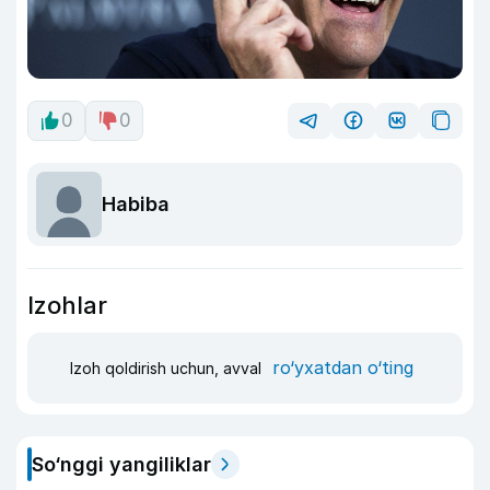
0
0
Habiba
Izohlar
ro‘yxatdan o‘ting
Izoh qoldirish uchun, avval
So‘nggi yangiliklar