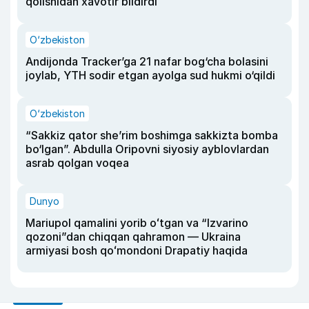
qolishidan xavotir bildirdi
O‘zbekiston
Andijonda Tracker’ga 21 nafar bog‘cha bolasini
joylab, YTH sodir etgan ayolga sud hukmi o‘qildi
O‘zbekiston
“Sakkiz qator she’rim boshimga sakkizta bomba
bo‘lgan”. Abdulla Oripovni siyosiy ayblovlardan
asrab qolgan voqea
Dunyo
Mariupol qamalini yorib oʻtgan va “Izvarino
qozoni”dan chiqqan qahramon — Ukraina
armiyasi bosh qoʻmondoni Drapatiy haqida