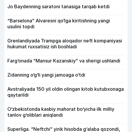
Jo Baydenning saratoni tanasiga tarqab ketdi
“Barselona” Alvaresni qo‘lga kiritishning yangi
usulini topdi
Grenlandiyada Trampga aloqador neft kompaniyasi
hukumat ruxsatisiz ish boshladi
Farg‘onada “Mansur Kazanskiy” va sherigi ushlandi
Zidanning o‘g‘li yangi jamoaga o‘tdi
Avstraliyada 150 yil oldin olingan kitob kutubxonaga
qaytarildi
O‘zbekistonda kasbiy mahorat bo‘yicha ilk milliy
tanlov g‘oliblari aniqlandi
Superliga. “Neftchi” yirik hisobda g‘alaba qozondi,