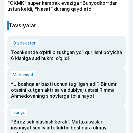
“OKMK” super kambek evaziga “Bunyodkor”dan
ustun keldi, “Nasaf” durang qayd etdi
Tavsiyalar
O‘zbekiston
Toshkentda o‘pirilib tushgan yo‘l qurilishi bo‘yicha
6 kishiga sud hukmi o‘qildi
Madaniyat
“U boshqalar baxti uchun tug‘ilgan edi”. Bir umr
otasini kutgan aktrisa va dublyaj ustasi Rimma
Ahmedovaning sinovlarga to‘la hayoti
Dunyo
“Biroz sekinlashish kerak”. Mutaxassislar
insoniyat sun’iy intellektni boshqara olmay