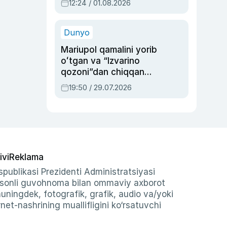
12:24 / 01.08.2026
ayblovlardan asrab
qolgan voqea
Dunyo
Mariupol qamalini yorib
oʻtgan va “Izvarino
qozoni”dan chiqqan
qahramon — Ukraina
19:50 / 29.07.2026
armiyasi bosh
qoʻmondoni Drapatiy
haqida
ivi
Reklama
publikasi Prezidenti Administratsiyasi
-sonli guvohnoma bilan ommaviy axborot
shuningdek, fotografik, grafik, audio va/yoki
et-nashrining muallifligini ko‘rsatuvchi