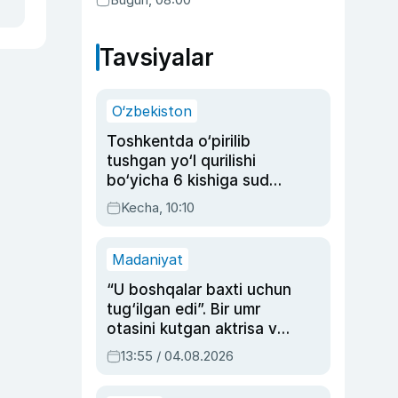
Tavsiyalar
O‘zbekiston
Toshkentda o‘pirilib
tushgan yo‘l qurilishi
bo‘yicha 6 kishiga sud
hukmi o‘qildi
Kecha, 10:10
Madaniyat
“U boshqalar baxti uchun
tug‘ilgan edi”. Bir umr
otasini kutgan aktrisa va
dublyaj ustasi Rimma
13:55 / 04.08.2026
Ahmedovaning
sinovlarga to‘la hayoti