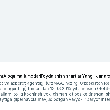
hr
Aloqa ma'lumotlari
Foydalanish shartlari
Yangiliklar arx
t va axborot agentligi (O‘zMAA, hozirgi O‘zbekiston Res
ar agentligi) tomonidan 13.03.2015 yil sanasida 0944
allarni to‘liq ko‘chirish yoki qisman iqtibos keltirishga, 
ytiga giperhavola mavjud bo‘lgan va/yoki “Daryo” intern