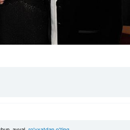
uchun, avval
ro‘yxatdan o‘ting