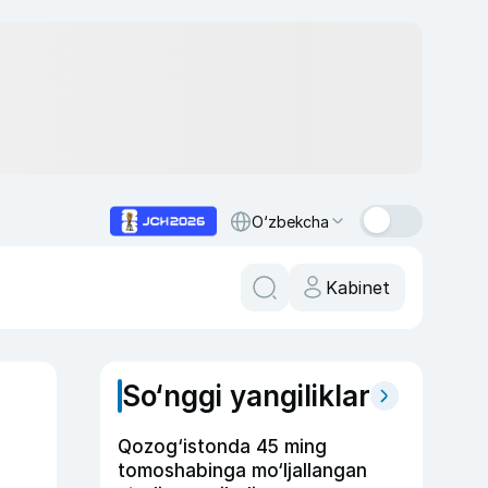
O‘zbekcha
Kabinet
So‘nggi yangiliklar
Qozog‘istonda 45 ming
tomoshabinga mo‘ljallangan