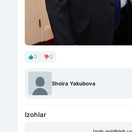
0
0
Shoira Yakubova
Izohlar
Izoh qoldirish 