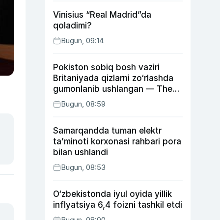
Vinisius “Real Madrid”da
qoladimi?
Bugun, 09:14
Pokiston sobiq bosh vaziri
Britaniyada qizlarni zo‘rlashda
gumonlanib ushlangan — The
Guardian
Bugun, 08:59
Samarqandda tuman elektr
ta’minoti korxonasi rahbari pora
bilan ushlandi
Bugun, 08:53
O‘zbekistonda iyul oyida yillik
inflyatsiya 6,4 foizni tashkil etdi
Bugun, 08:00