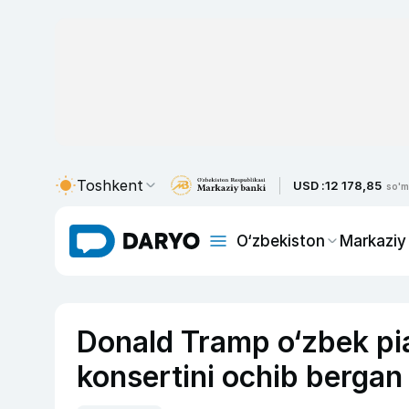
Toshkent
USD :
12 178,85
so'm
O‘zbekiston
Markaziy
Donald Tramp o‘zbek pi
konsertini ochib bergan