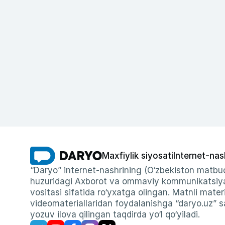
Maxfiylik siyosati
Internet-nas
“Daryo” internet-nashrining (O‘zbekiston matbuo
huzuridagi Axborot va ommaviy kommunikatsiyal
vositasi sifatida ro‘yxatga olingan. Matnli materi
videomateriallaridan foydalanishga “daryo.uz” sa
yozuv ilova qilingan taqdirda yo‘l qo‘yiladi.