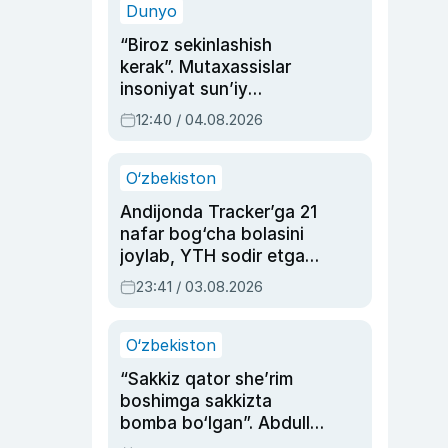
Dunyo
“Biroz sekinlashish
kerak”. Mutaxassislar
insoniyat sun’iy
intellektni boshqara
12:40 / 04.08.2026
olmay qolishidan xavotir
bildirdi
O‘zbekiston
Andijonda Tracker’ga 21
nafar bog‘cha bolasini
joylab, YTH sodir etgan
ayolga sud hukmi o‘qildi
23:41 / 03.08.2026
O‘zbekiston
“Sakkiz qator she’rim
boshimga sakkizta
bomba bo‘lgan”. Abdulla
Oripovni siyosiy