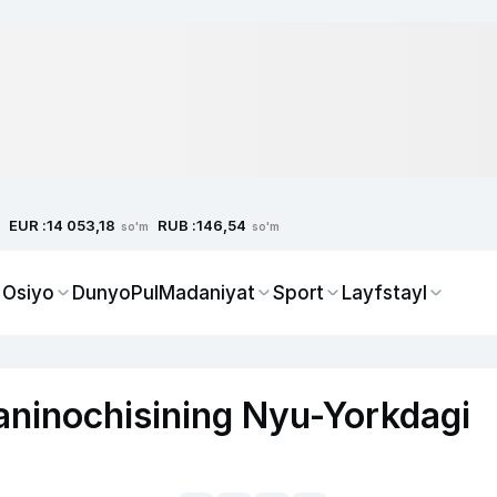
EUR :
RUB :
14 053,18
146,54
so'm
so'm
 Osiyo
Dunyo
Pul
Madaniyat
Sport
Layfstayl
aninochisining Nyu-Yorkdagi