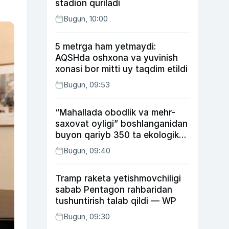
stadion quriladi
Bugun, 10:00
5 metrga ham yetmaydi:
AQSHda oshxona va yuvinish
xonasi bor mitti uy taqdim etildi
Bugun, 09:53
“Mahallada obodlik va mehr-
saxovat oyligi” boshlanganidan
buyon qariyb 350 ta ekologik
huquqbuzarlik aniqlandi
Bugun, 09:40
Tramp raketa yetishmovchiligi
sabab Pentagon rahbaridan
tushuntirish talab qildi — WP
Bugun, 09:30