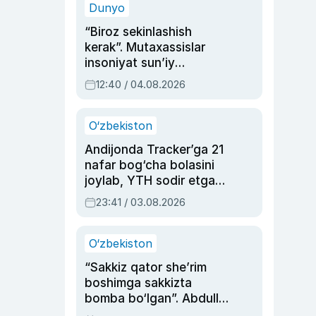
Dunyo
“Biroz sekinlashish
kerak”. Mutaxassislar
insoniyat sun’iy
intellektni boshqara
12:40 / 04.08.2026
olmay qolishidan xavotir
bildirdi
O‘zbekiston
Andijonda Tracker’ga 21
nafar bog‘cha bolasini
joylab, YTH sodir etgan
ayolga sud hukmi o‘qildi
23:41 / 03.08.2026
O‘zbekiston
“Sakkiz qator she’rim
boshimga sakkizta
bomba bo‘lgan”. Abdulla
Oripovni siyosiy