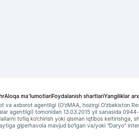
hr
Aloqa ma'lumotlari
Foydalanish shartlari
Yangiliklar arx
t va axborot agentligi (O‘zMAA, hozirgi O‘zbekiston Res
ar agentligi) tomonidan 13.03.2015 yil sanasida 0944
allarni to‘liq ko‘chirish yoki qisman iqtibos keltirishga, 
ytiga giperhavola mavjud bo‘lgan va/yoki “Daryo” intern