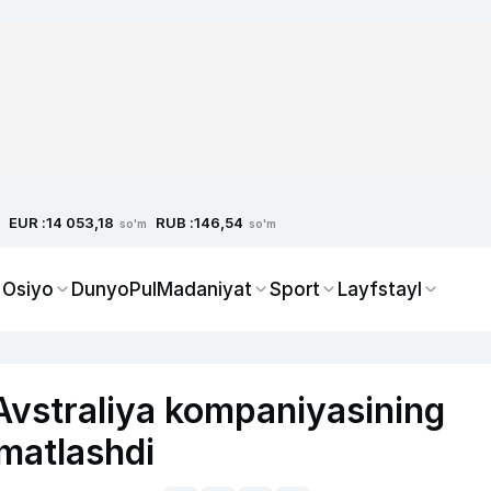
EUR :
RUB :
14 053,18
146,54
so'm
so'm
 Osiyo
Dunyo
Pul
Madaniyat
Sport
Layfstayl
 Avstraliya kompaniyasining
mmatlashdi