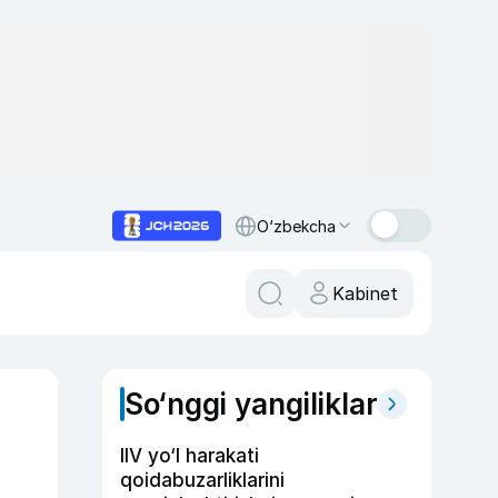
O‘zbekcha
Kabinet
So‘nggi yangiliklar
IIV yo‘l harakati
qoidabuzarliklarini