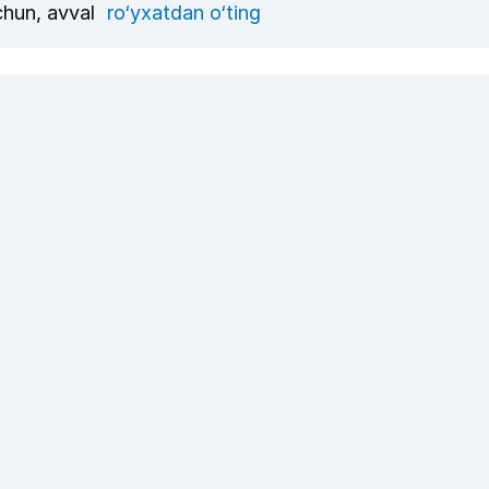
uchun, avval
ro‘yxatdan o‘ting