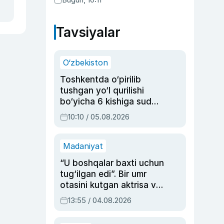
Abduaxatova
Tavsiyalar
O‘zbekiston
Toshkentda o‘pirilib
tushgan yo‘l qurilishi
bo‘yicha 6 kishiga sud
hukmi o‘qildi
10:10 / 05.08.2026
Madaniyat
“U boshqalar baxti uchun
tug‘ilgan edi”. Bir umr
otasini kutgan aktrisa va
dublyaj ustasi Rimma
13:55 / 04.08.2026
Ahmedovaning
sinovlarga to‘la hayoti