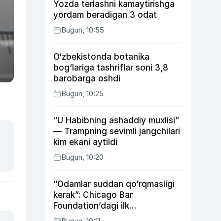
Yozda terlashni kamaytirishga
yordam beradigan 3 odat
Bugun, 10:55
O‘zbekistonda botanika
bog‘lariga tashriflar soni 3,8
barobarga oshdi
Bugun, 10:25
“U Habibning ashaddiy muxlisi”
— Trampning sevimli jangchilari
kim ekani aytildi
Bugun, 10:20
“Odamlar suddan qo‘rqmasligi
kerak”: Chicago Bar
Foundation’dagi ilk
o‘zbekistonlik Go‘zal
Bugun, 10:11