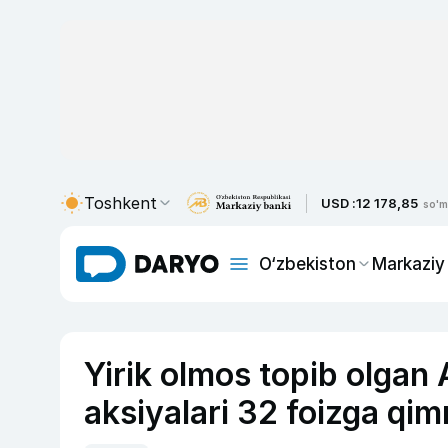
Toshkent
USD :
12 178,85
so'm
O‘zbekiston
Markaziy
Yirik olmos topib olgan
aksiyalari 32 foizga qi