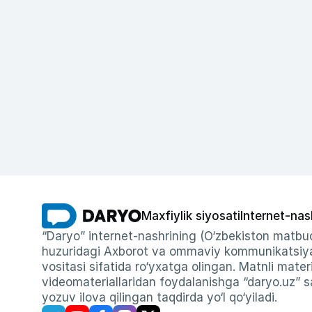
Maxfiylik siyosati
Internet-nas
“Daryo” internet-nashrining (O‘zbekiston matbuo
huzuridagi Axborot va ommaviy kommunikatsiyal
vositasi sifatida ro‘yxatga olingan. Matnli materi
videomateriallaridan foydalanishga “daryo.uz” sa
yozuv ilova qilingan taqdirda yo‘l qo‘yiladi.