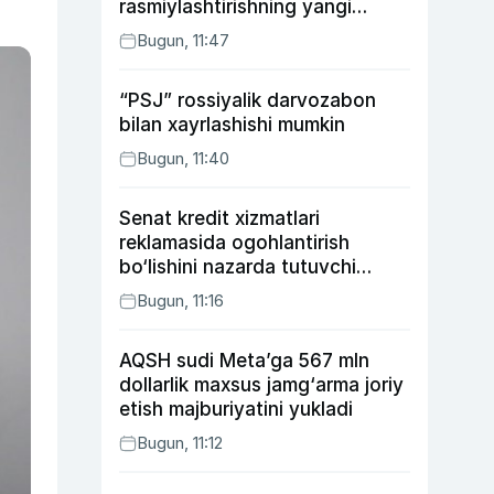
rasmiylashtirishning yangi
tartibini taklif qildi
Bugun, 11:47
“PSJ” rossiyalik darvozabon
bilan xayrlashishi mumkin
Bugun, 11:40
Senat kredit xizmatlari
reklamasida ogohlantirish
bo‘lishini nazarda tutuvchi
qonunni ma’qulladi
Bugun, 11:16
AQSH sudi Meta’ga 567 mln
dollarlik maxsus jamg‘arma joriy
etish majburiyatini yukladi
Bugun, 11:12