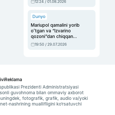
12:24 / 01.08.2026
ayblovlardan asrab
qolgan voqea
Dunyo
Mariupol qamalini yorib
oʻtgan va “Izvarino
qozoni”dan chiqqan
qahramon — Ukraina
19:50 / 29.07.2026
armiyasi bosh
qoʻmondoni Drapatiy
haqida
ivi
Reklama
publikasi Prezidenti Administratsiyasi
-sonli guvohnoma bilan ommaviy axborot
shuningdek, fotografik, grafik, audio va/yoki
et-nashrining muallifligini ko‘rsatuvchi