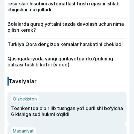
resurslari hisobini avtomatlashtirish rejasini ishlab
chiqishni ma’qulladi
Bolalarda quruq yo‘talni tezda davolash uchun nima
qilish kerak?
Turkiya Qora dengizda kemalar harakatini chekladi
Qashqadaryoda yangi qurilayotgan ko‘prikning
balkasi tushib ketdi (video)
Tavsiyalar
O‘zbekiston
Toshkentda o‘pirilib tushgan yo‘l qurilishi bo‘yicha
6 kishiga sud hukmi o‘qildi
Madaniyat