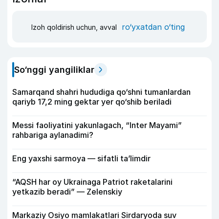
ro‘yxatdan o‘ting
Izoh qoldirish uchun, avval
So‘nggi yangiliklar
Samarqand shahri hududiga qo‘shni tumanlardan
qariyb 17,2 ming gektar yer qo‘shib beriladi
Messi faoliyatini yakunlagach, “Inter Mayami”
rahbariga aylanadimi?
Eng yaxshi sarmoya — sifatli ta’limdir
“AQSH har oy Ukrainaga Patriot raketalarini
yetkazib beradi” — Zelenskiy
Markaziy Osiyo mamlakatlari Sirdaryoda suv