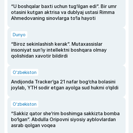
“U boshqalar baxti uchun tug‘ilgan edi”. Bir umr
otasini kutgan aktrisa va dublyaj ustasi Rimma
Ahmedovaning sinovlarga to‘la hayoti
Dunyo
“Biroz sekinlashish kerak”. Mutaxassislar
insoniyat sun’iy intellektni boshqara olmay
qolishidan xavotir bildirdi
O‘zbekiston
Andijonda Tracker’ga 21 nafar bog‘cha bolasini
joylab, YTH sodir etgan ayolga sud hukmi o‘qildi
O‘zbekiston
“Sakkiz qator she’rim boshimga sakkizta bomba
bo‘lgan”. Abdulla Oripovni siyosiy ayblovlardan
asrab qolgan voqea