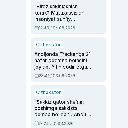
“Biroz sekinlashish
kerak”. Mutaxassislar
insoniyat sun’iy
intellektni boshqara
12:40 / 04.08.2026
olmay qolishidan xavotir
bildirdi
O‘zbekiston
Andijonda Tracker’ga 21
nafar bog‘cha bolasini
joylab, YTH sodir etgan
ayolga sud hukmi o‘qildi
23:41 / 03.08.2026
O‘zbekiston
“Sakkiz qator she’rim
boshimga sakkizta
bomba bo‘lgan”. Abdulla
Oripovni siyosiy
12:24 / 01.08.2026
ayblovlardan asrab