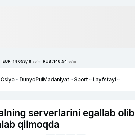
EUR :
RUB :
14 053,18
146,54
so'm
so'm
 Osiyo
Dunyo
Pul
Madaniyat
Sport
Layfstayl
ning serverlarini egallab olib
alab qilmoqda