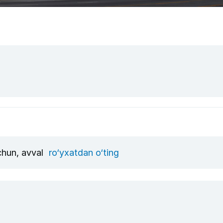
uchun, avval
ro‘yxatdan o‘ting