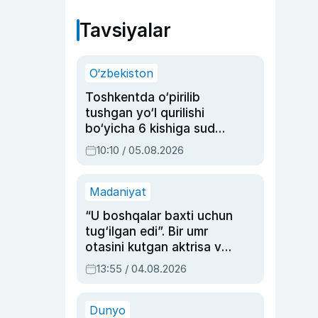
Tavsiyalar
O‘zbekiston
Toshkentda o‘pirilib
tushgan yo‘l qurilishi
bo‘yicha 6 kishiga sud
hukmi o‘qildi
10:10 / 05.08.2026
Madaniyat
“U boshqalar baxti uchun
tug‘ilgan edi”. Bir umr
otasini kutgan aktrisa va
dublyaj ustasi Rimma
13:55 / 04.08.2026
Ahmedovaning
sinovlarga to‘la hayoti
Dunyo