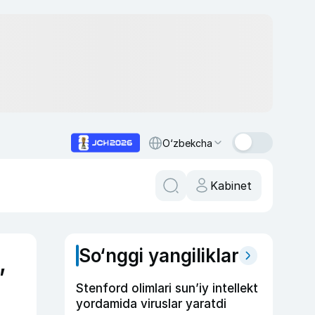
O‘zbekcha
Kabinet
So‘nggi yangiliklar
,
Stenford olimlari sun’iy intellekt
yordamida viruslar yaratdi