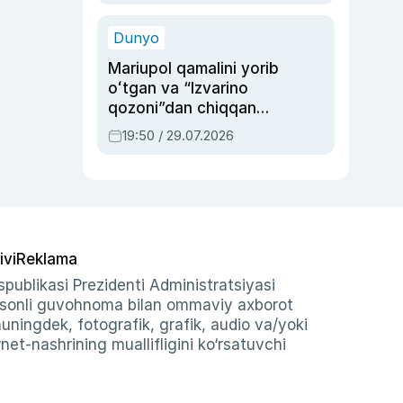
qolgan voqea
Dunyo
Mariupol qamalini yorib
oʻtgan va “Izvarino
qozoni”dan chiqqan
qahramon — Ukraina
19:50 / 29.07.2026
armiyasi bosh
qoʻmondoni Drapatiy
haqida
ivi
Reklama
publikasi Prezidenti Administratsiyasi
-sonli guvohnoma bilan ommaviy axborot
shuningdek, fotografik, grafik, audio va/yoki
et-nashrining muallifligini ko‘rsatuvchi