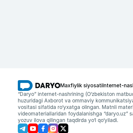
Maxfiylik siyosati
Internet-nas
“Daryo” internet-nashrining (O‘zbekiston matbuo
huzuridagi Axborot va ommaviy kommunikatsiyal
vositasi sifatida ro‘yxatga olingan. Matnli materi
videomateriallaridan foydalanishga “daryo.uz” sa
yozuv ilova qilingan taqdirda yo‘l qo‘yiladi.