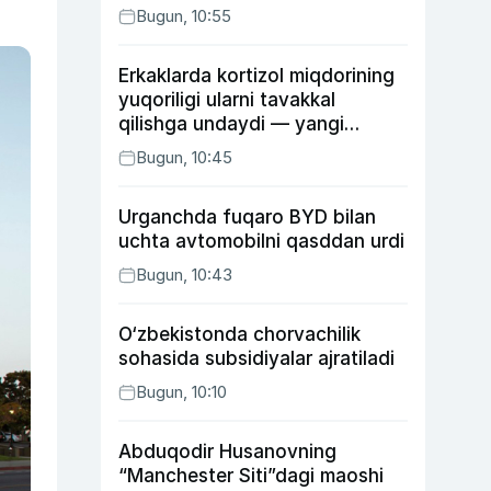
Bugun, 10:55
Erkaklarda kortizol miqdorining
yuqoriligi ularni tavakkal
qilishga undaydi — yangi
tadqiqot
Bugun, 10:45
Urganchda fuqaro BYD bilan
uchta avtomobilni qasddan urdi
Bugun, 10:43
O‘zbekistonda chorvachilik
sohasida subsidiyalar ajratiladi
Bugun, 10:10
Abduqodir Husanovning
“Manchester Siti”dagi maoshi