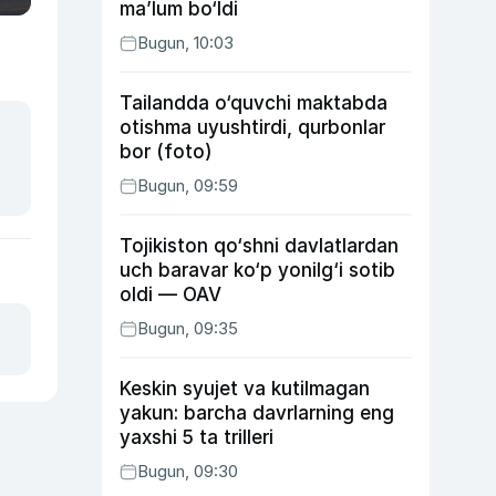
ma’lum bo‘ldi
Bugun, 10:03
Tailandda o‘quvchi maktabda
otishma uyushtirdi, qurbonlar
bor (foto)
Bugun, 09:59
Tojikiston qo‘shni davlatlardan
uch baravar ko‘p yonilg‘i sotib
oldi — OAV
Bugun, 09:35
Keskin syujet va kutilmagan
yakun: barcha davrlarning eng
yaxshi 5 ta trilleri
Bugun, 09:30