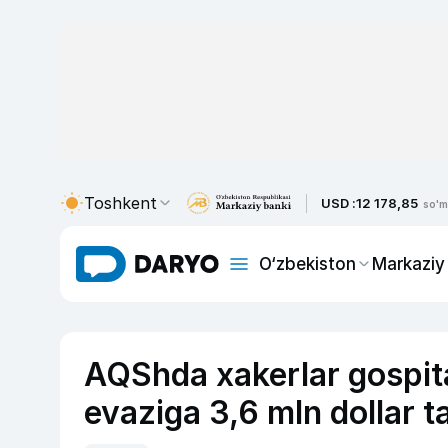
Toshkent
USD :
12 178,85
so'm
O‘zbekiston
Markaziy
AQShda xakerlar gospital
evaziga 3,6 mln dollar t