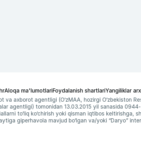
hr
Aloqa ma'lumotlari
Foydalanish shartlari
Yangiliklar arx
t va axborot agentligi (O‘zMAA, hozirgi O‘zbekiston Res
ar agentligi) tomonidan 13.03.2015 yil sanasida 0944
allarni to‘liq ko‘chirish yoki qisman iqtibos keltirishga, 
ytiga giperhavola mavjud bo‘lgan va/yoki “Daryo” intern