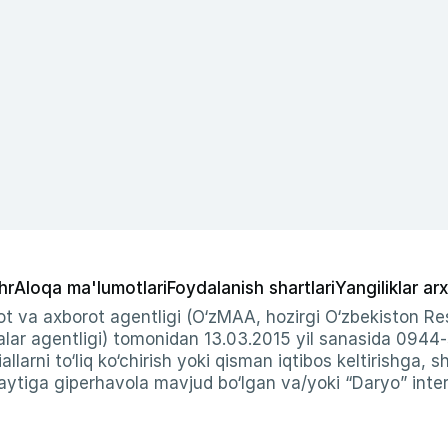
hr
Aloqa ma'lumotlari
Foydalanish shartlari
Yangiliklar arx
t va axborot agentligi (O‘zMAA, hozirgi O‘zbekiston Res
ar agentligi) tomonidan 13.03.2015 yil sanasida 0944
allarni to‘liq ko‘chirish yoki qisman iqtibos keltirishga, 
ytiga giperhavola mavjud bo‘lgan va/yoki “Daryo” intern