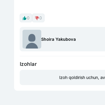
0
0
Shoira Yakubova
Izohlar
Izoh qoldirish uchun, a