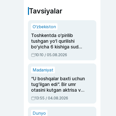
Tavsiyalar
O‘zbekiston
Toshkentda o‘pirilib
tushgan yo‘l qurilishi
bo‘yicha 6 kishiga sud
hukmi o‘qildi
10:10 / 05.08.2026
Madaniyat
“U boshqalar baxti uchun
tug‘ilgan edi”. Bir umr
otasini kutgan aktrisa va
dublyaj ustasi Rimma
13:55 / 04.08.2026
Ahmedovaning
sinovlarga to‘la hayoti
Dunyo