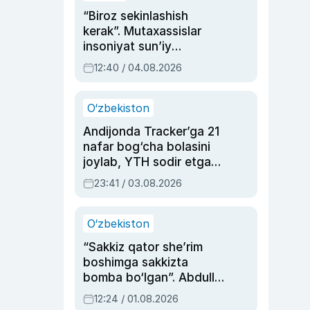
“Biroz sekinlashish
kerak”. Mutaxassislar
insoniyat sun’iy
intellektni boshqara
12:40 / 04.08.2026
olmay qolishidan xavotir
bildirdi
O‘zbekiston
Andijonda Tracker’ga 21
nafar bog‘cha bolasini
joylab, YTH sodir etgan
ayolga sud hukmi o‘qildi
23:41 / 03.08.2026
O‘zbekiston
“Sakkiz qator she’rim
boshimga sakkizta
bomba bo‘lgan”. Abdulla
Oripovni siyosiy
12:24 / 01.08.2026
ayblovlardan asrab