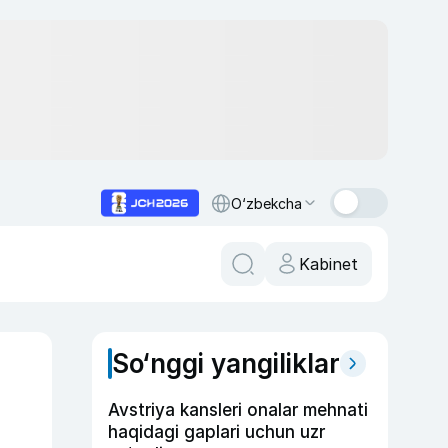
O‘zbekcha
Kabinet
So‘nggi yangiliklar
Avstriya kansleri onalar mehnati
haqidagi gaplari uchun uzr