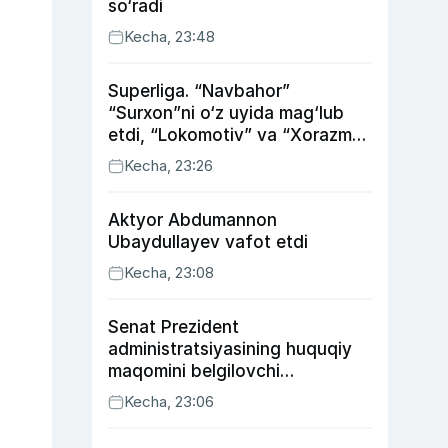
so‘radi
Kecha, 23:48
Superliga. “Navbahor”
“Surxon”ni o‘z uyida mag‘lub
etdi, “Lokomotiv” va “Xorazm”
uyda g‘alaba qozondi
Kecha, 23:26
Aktyor Abdu­mannon
Ubaydullayev vafot etdi
Kecha, 23:08
Senat Prezident
administratsiyasining huquqiy
maqomini belgilovchi
konstitutsiyaviy qonunni
Kecha, 23:06
ma’qulladi