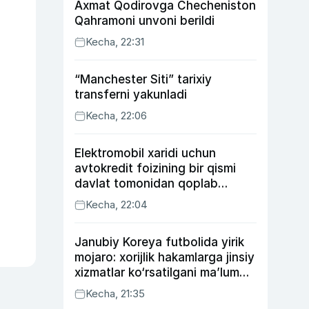
Axmat Qodirovga Checheniston
Qahramoni unvoni berildi
Kecha, 22:31
“Manchester Siti” tarixiy
transferni yakunladi
Kecha, 22:06
Elektromobil xaridi uchun
avtokredit foizining bir qismi
davlat tomonidan qoplab
berilishi mumkin
Kecha, 22:04
Janubiy Koreya futbolida yirik
mojaro: xorijlik hakamlarga jinsiy
xizmatlar ko‘rsatilgani ma’lum
qilindi
Kecha, 21:35