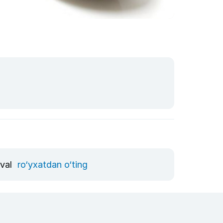
vval
ro‘yxatdan o‘ting