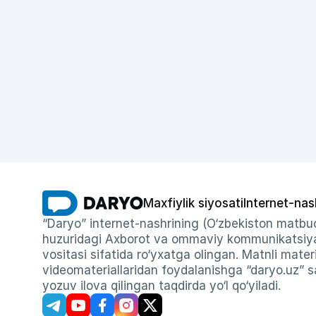
Maxfiylik siyosati
Internet-nas
“Daryo” internet-nashrining (O‘zbekiston matbuo
huzuridagi Axborot va ommaviy kommunikatsiyal
vositasi sifatida ro‘yxatga olingan. Matnli materi
videomateriallaridan foydalanishga “daryo.uz” sa
yozuv ilova qilingan taqdirda yo‘l qo‘yiladi.