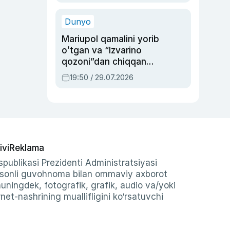
qolgan voqea
Dunyo
Mariupol qamalini yorib
oʻtgan va “Izvarino
qozoni”dan chiqqan
qahramon — Ukraina
19:50 / 29.07.2026
armiyasi bosh
qoʻmondoni Drapatiy
haqida
ivi
Reklama
publikasi Prezidenti Administratsiyasi
-sonli guvohnoma bilan ommaviy axborot
shuningdek, fotografik, grafik, audio va/yoki
et-nashrining muallifligini ko‘rsatuvchi