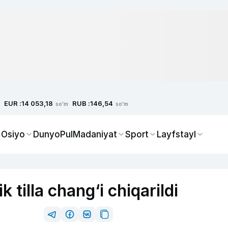
EUR :
RUB :
14 053,18
146,54
so'm
so'm
 Osiyo
Dunyo
Pul
Madaniyat
Sport
Layfstayl
k tilla chang‘i chiqarildi