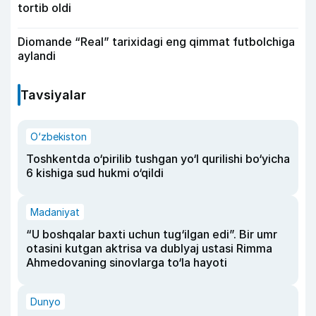
tortib oldi
Diomande “Real” tarixidagi eng qimmat futbolchiga
aylandi
Tavsiyalar
O‘zbekiston
Toshkentda o‘pirilib tushgan yo‘l qurilishi bo‘yicha
6 kishiga sud hukmi o‘qildi
Madaniyat
“U boshqalar baxti uchun tug‘ilgan edi”. Bir umr
otasini kutgan aktrisa va dublyaj ustasi Rimma
Ahmedovaning sinovlarga to‘la hayoti
Dunyo