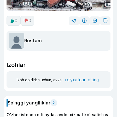
0
0
Rustam
Izohlar
ro‘yxatdan o‘ting
Izoh qoldirish uchun, avval
So‘nggi yangiliklar
Oʻzbekistonda olti oyda savdo, xizmat koʻrsatish va