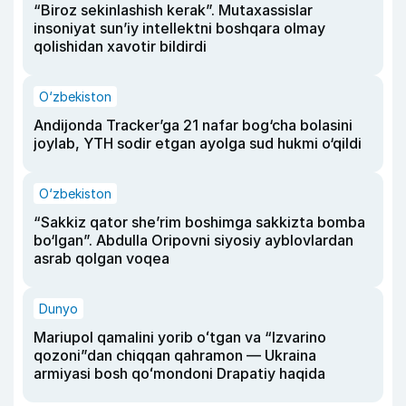
“Biroz sekinlashish kerak”. Mutaxassislar
insoniyat sun’iy intellektni boshqara olmay
qolishidan xavotir bildirdi
O‘zbekiston
Andijonda Tracker’ga 21 nafar bog‘cha bolasini
joylab, YTH sodir etgan ayolga sud hukmi o‘qildi
O‘zbekiston
“Sakkiz qator she’rim boshimga sakkizta bomba
bo‘lgan”. Abdulla Oripovni siyosiy ayblovlardan
asrab qolgan voqea
Dunyo
Mariupol qamalini yorib oʻtgan va “Izvarino
qozoni”dan chiqqan qahramon — Ukraina
armiyasi bosh qoʻmondoni Drapatiy haqida