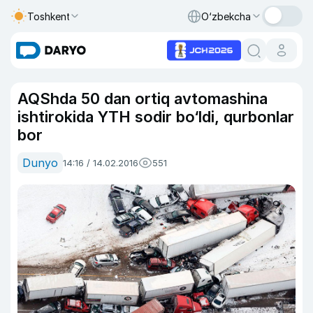
Toshkent
O‘zbekcha
AQShda 50 dan ortiq avtomashina
ishtirokida YTH sodir bo‘ldi, qurbonlar
bor
Dunyo
14:16 / 14.02.2016
551