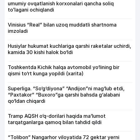
umumiy ovqatlanish korxonalari qancha soliq
toʻlagani ochiqlandi
Vinisius “Real” bilan uzoq muddatli shartnoma
imzoladi
Husiylar hukumat kuchlariga qarshi raketalar uchirdi,
kamida 30 kishi halok bo‘ldi
Toshkentda Kichik halqa avtomobil yo‘lining bir
qismi to‘rt kunga yopildi (xarita)
Superliga. “So‘g‘diyona” “Andijon”ni mag‘lub etdi,
“Paxtakor” “Buxoro”ga qarshi bahsda g‘alabani
qo‘ldan chiqardi
Tramp AQSH o‘q-dorilari haqida ma’lumot
tarqatganlarga qamoq bilan tahdid qildi
“Tolibon” Nangarhor viloyatida 72 gektar yerni