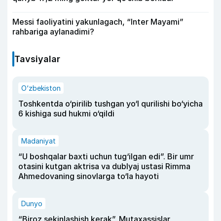
Messi faoliyatini yakunlagach, “Inter Mayami”
rahbariga aylanadimi?
Tavsiyalar
O‘zbekiston
Toshkentda o‘pirilib tushgan yo‘l qurilishi bo‘yicha
6 kishiga sud hukmi o‘qildi
Madaniyat
“U boshqalar baxti uchun tug‘ilgan edi”. Bir umr
otasini kutgan aktrisa va dublyaj ustasi Rimma
Ahmedovaning sinovlarga to‘la hayoti
Dunyo
“Biroz sekinlashish kerak”. Mutaxassislar