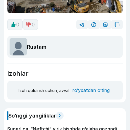
0
0
Rustam
Izohlar
ro‘yxatdan o‘ting
Izoh qoldirish uchun, avval
So‘nggi yangiliklar
Superliga. “Neftchi” yirik hisobda g‘alaba qozondi,