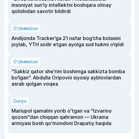
insoniyat sun’iy intellektni boshqara olmay
qolishidan xavotir bildirdi
O‘zbekiston
Andijonda Tracker’ga 21 nafar bog‘cha bolasini
joylab, YTH sodir etgan ayolga sud hukmi o‘qildi
O‘zbekiston
“Sakkiz qator she’rim boshimga sakkizta bomba
bo‘lgan”. Abdulla Oripovni siyosiy ayblovlardan
asrab qolgan voqea
Dunyo
Mariupol qamalini yorib oʻtgan va “Izvarino
qozoni”dan chiqqan qahramon — Ukraina
armiyasi bosh qoʻmondoni Drapatiy haqida