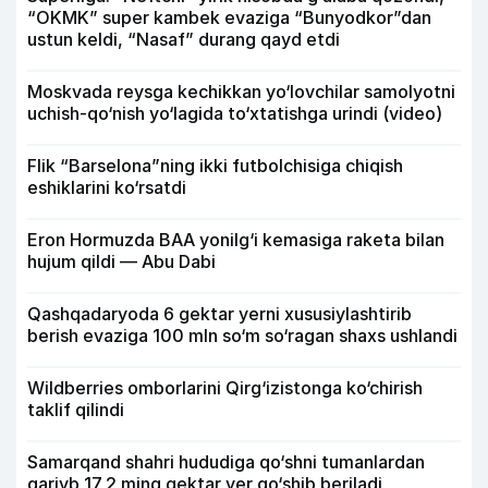
“OKMK” super kambek evaziga “Bunyodkor”dan
ustun keldi, “Nasaf” durang qayd etdi
Moskvada reysga kechikkan yo‘lovchilar samolyotni
uchish-qo‘nish yo‘lagida to‘xtatishga urindi (video)
Flik “Barselona”ning ikki futbolchisiga chiqish
eshiklarini ko‘rsatdi
Eron Hormuzda BAA yonilg‘i kemasiga raketa bilan
hujum qildi — Abu Dabi
Qashqadaryoda 6 gektar yerni xususiylashtirib
berish evaziga 100 mln so‘m so‘ragan shaxs ushlandi
Wildberries omborlarini Qirg‘izistonga ko‘chirish
taklif qilindi
Samarqand shahri hududiga qo‘shni tumanlardan
qariyb 17,2 ming gektar yer qo‘shib beriladi