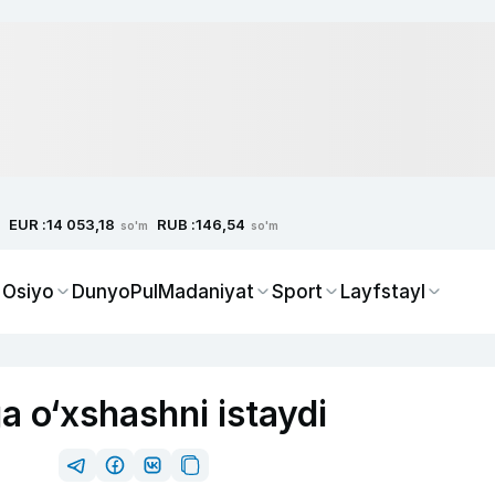
EUR :
RUB :
14 053,18
146,54
so'm
so'm
 Osiyo
Dunyo
Pul
Madaniyat
Sport
Layfstayl
ga o‘xshashni istaydi