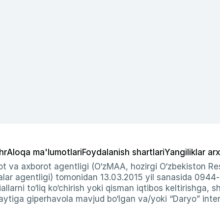
hr
Aloqa ma'lumotlari
Foydalanish shartlari
Yangiliklar arx
t va axborot agentligi (O‘zMAA, hozirgi O‘zbekiston Res
ar agentligi) tomonidan 13.03.2015 yil sanasida 0944
allarni to‘liq ko‘chirish yoki qisman iqtibos keltirishga, 
ytiga giperhavola mavjud bo‘lgan va/yoki “Daryo” intern