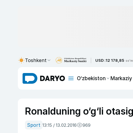
Toshkent
USD :
12 178,85
so'm
O‘zbekiston
Markaziy
Ronalduning o‘g‘li otasi
Sport
13:15 / 13.02.2016
969