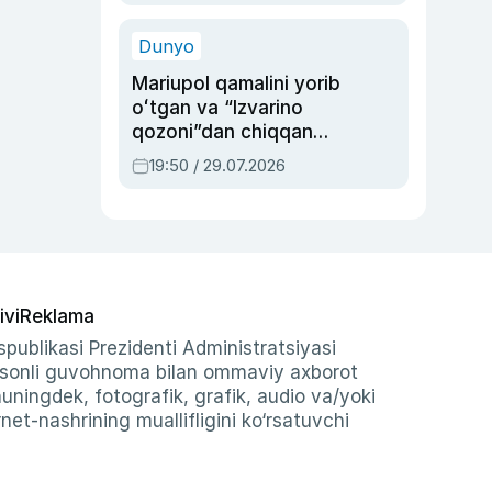
qolgan voqea
Dunyo
Mariupol qamalini yorib
oʻtgan va “Izvarino
qozoni”dan chiqqan
qahramon — Ukraina
19:50 / 29.07.2026
armiyasi bosh
qoʻmondoni Drapatiy
haqida
ivi
Reklama
publikasi Prezidenti Administratsiyasi
-sonli guvohnoma bilan ommaviy axborot
shuningdek, fotografik, grafik, audio va/yoki
et-nashrining muallifligini ko‘rsatuvchi