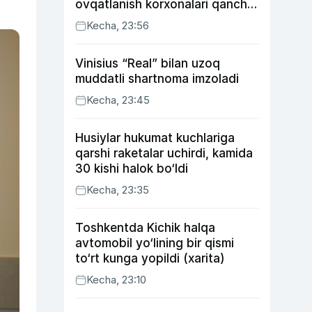
ovqatlanish korxonalari qancha
soliq toʻlagani ochiqlandi
Kecha, 23:56
Vinisius “Real” bilan uzoq
muddatli shartnoma imzoladi
Kecha, 23:45
Husiylar hukumat kuchlariga
qarshi raketalar uchirdi, kamida
30 kishi halok bo‘ldi
Kecha, 23:35
Toshkentda Kichik halqa
avtomobil yo‘lining bir qismi
to‘rt kunga yopildi (xarita)
Kecha, 23:10