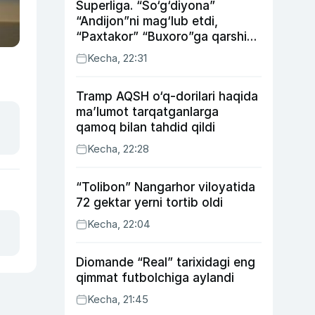
Superliga. “So‘g‘diyona”
“Andijon”ni mag‘lub etdi,
“Paxtakor” “Buxoro”ga qarshi
bahsda g‘alabani qo‘ldan
Kecha, 22:31
chiqardi
Tramp AQSH o‘q-dorilari haqida
ma’lumot tarqatganlarga
qamoq bilan tahdid qildi
Kecha, 22:28
“Tolibon” Nangarhor viloyatida
72 gektar yerni tortib oldi
Kecha, 22:04
Diomande “Real” tarixidagi eng
qimmat futbolchiga aylandi
Kecha, 21:45