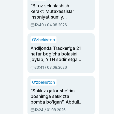
“Biroz sekinlashish
kerak”. Mutaxassislar
insoniyat sun’iy
intellektni boshqara
12:40 / 04.08.2026
olmay qolishidan xavotir
bildirdi
O‘zbekiston
Andijonda Tracker’ga 21
nafar bog‘cha bolasini
joylab, YTH sodir etgan
ayolga sud hukmi o‘qildi
23:41 / 03.08.2026
O‘zbekiston
“Sakkiz qator she’rim
boshimga sakkizta
bomba bo‘lgan”. Abdulla
Oripovni siyosiy
12:24 / 01.08.2026
ayblovlardan asrab