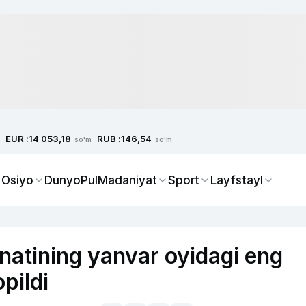
EUR :
RUB :
14 053,18
146,54
so'm
so'm
 Osiyo
Dunyo
Pul
Madaniyat
Sport
Layfstayl
natining yanvar oyidagi eng
pildi