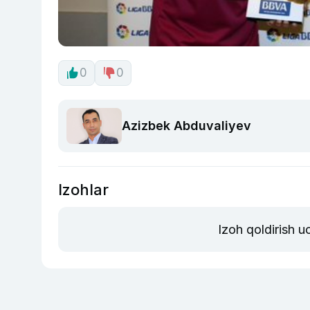
0
0
Azizbek Abduvaliyev
Izohlar
Izoh qoldirish 