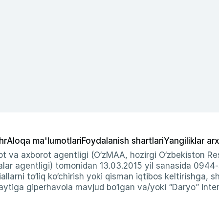
hr
Aloqa ma'lumotlari
Foydalanish shartlari
Yangiliklar arx
t va axborot agentligi (O‘zMAA, hozirgi O‘zbekiston Res
ar agentligi) tomonidan 13.03.2015 yil sanasida 0944
allarni to‘liq ko‘chirish yoki qisman iqtibos keltirishga, 
ytiga giperhavola mavjud bo‘lgan va/yoki “Daryo” intern