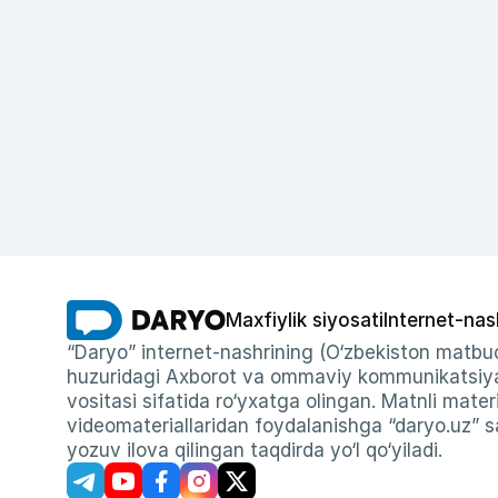
Maxfiylik siyosati
Internet-nas
“Daryo” internet-nashrining (O‘zbekiston matbuo
huzuridagi Axborot va ommaviy kommunikatsiyal
vositasi sifatida ro‘yxatga olingan. Matnli materi
videomateriallaridan foydalanishga “daryo.uz” sa
yozuv ilova qilingan taqdirda yo‘l qo‘yiladi.