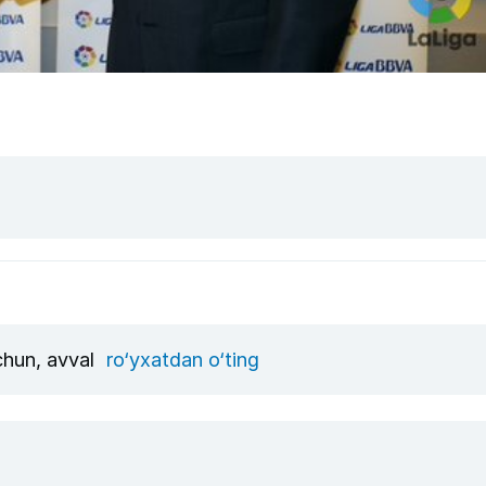
uchun, avval
ro‘yxatdan o‘ting