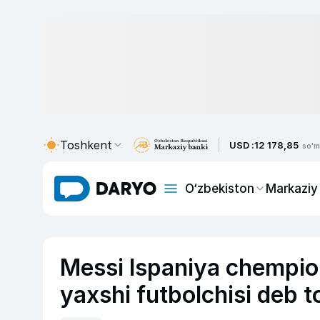
Toshkent
USD :
12 178,85
so'm
O‘zbekiston
Markaziy
Messi Ispaniya chempio
yaxshi futbolchisi deb to