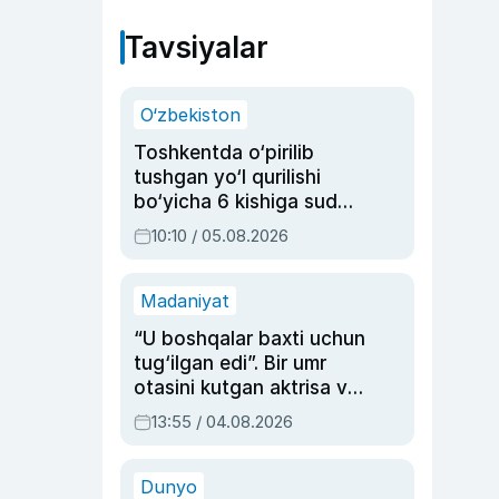
Tavsiyalar
O‘zbekiston
Toshkentda o‘pirilib
tushgan yo‘l qurilishi
bo‘yicha 6 kishiga sud
hukmi o‘qildi
10:10 / 05.08.2026
Madaniyat
“U boshqalar baxti uchun
tug‘ilgan edi”. Bir umr
otasini kutgan aktrisa va
dublyaj ustasi Rimma
13:55 / 04.08.2026
Ahmedovaning
sinovlarga to‘la hayoti
Dunyo