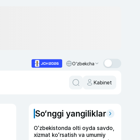
O‘zbekcha
Kabinet
So‘nggi yangiliklar
Oʻzbekistonda olti oyda savdo,
xizmat koʻrsatish va umumiy