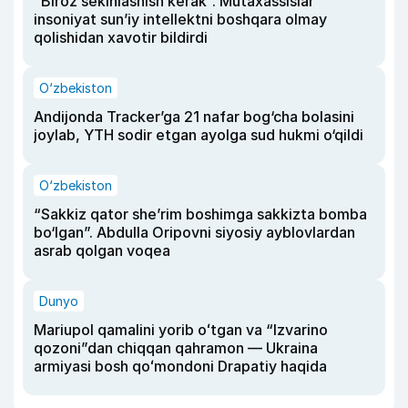
“Biroz sekinlashish kerak”. Mutaxassislar
insoniyat sun’iy intellektni boshqara olmay
qolishidan xavotir bildirdi
O‘zbekiston
Andijonda Tracker’ga 21 nafar bog‘cha bolasini
joylab, YTH sodir etgan ayolga sud hukmi o‘qildi
O‘zbekiston
“Sakkiz qator she’rim boshimga sakkizta bomba
bo‘lgan”. Abdulla Oripovni siyosiy ayblovlardan
asrab qolgan voqea
Dunyo
Mariupol qamalini yorib oʻtgan va “Izvarino
qozoni”dan chiqqan qahramon — Ukraina
armiyasi bosh qoʻmondoni Drapatiy haqida