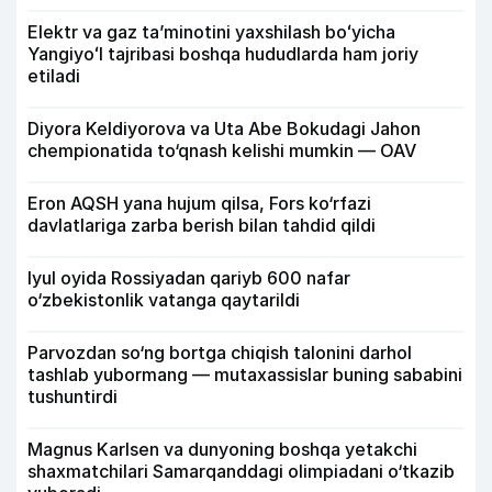
Elektr va gaz taʼminotini yaxshilash boʻyicha
Yangiyoʻl tajribasi boshqa hududlarda ham joriy
etiladi
Diyora Keldiyorova va Uta Abe Bokudagi Jahon
chempionatida to‘qnash kelishi mumkin — OAV
Eron AQSH yana hujum qilsa, Fors ko‘rfazi
davlatlariga zarba berish bilan tahdid qildi
Iyul oyida Rossiyadan qariyb 600 nafar
o‘zbekistonlik vatanga qaytarildi
Parvozdan so‘ng bortga chiqish talonini darhol
tashlab yubormang — mutaxassislar buning sababini
tushuntirdi
Magnus Karlsen va dunyoning boshqa yetakchi
shaxmatchilari Samarqanddagi olimpiadani o‘tkazib