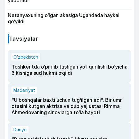
yuboradi
Netanyaxuning o‘lgan akasiga Ugandada haykal
qo‘yildi
Tavsiyalar
O‘zbekiston
Toshkentda o‘pirilib tushgan yo‘l qurilishi bo‘yicha
6 kishiga sud hukmi o‘qildi
Madaniyat
“U boshqalar baxti uchun tug‘ilgan edi”. Bir umr
otasini kutgan aktrisa va dublyaj ustasi Rimma
Ahmedovaning sinovlarga to‘la hayoti
Dunyo