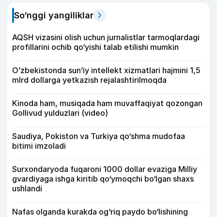
So‘nggi yangiliklar
AQSH vizasini olish uchun jurnalistlar tarmoqlardagi
profillarini ochib qo‘yishi talab etilishi mumkin
Oʻzbekistonda sunʼiy intellekt xizmatlari hajmini 1,5
mlrd dollarga yetkazish rejalashtirilmoqda
Kinoda ham, musiqada ham muvaffaqiyat qozongan
Gollivud yulduzlari (video)
Saudiya, Pokiston va Turkiya qo‘shma mudofaa
bitimi imzoladi
Surxondaryoda fuqaroni 1000 dollar evaziga Milliy
gvardiyaga ishga kiritib qo‘ymoqchi bo‘lgan shaxs
ushlandi
Nafas olganda kurakda og‘riq paydo bo‘lishining