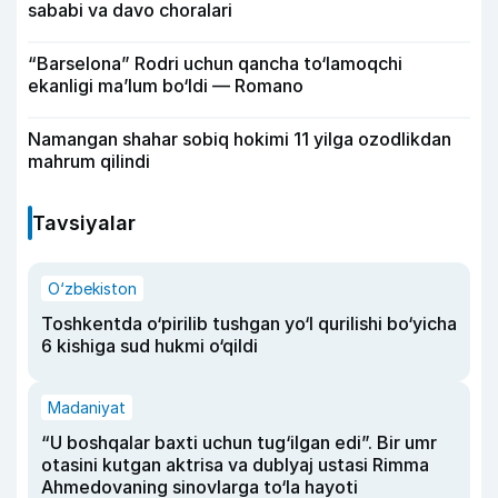
sababi va davo choralari
“Barselona” Rodri uchun qancha to‘lamoqchi
ekanligi ma’lum bo‘ldi — Romano
Namangan shahar sobiq hokimi 11 yilga ozodlikdan
mahrum qilindi
Tavsiyalar
O‘zbekiston
Toshkentda o‘pirilib tushgan yo‘l qurilishi bo‘yicha
6 kishiga sud hukmi o‘qildi
Madaniyat
“U boshqalar baxti uchun tug‘ilgan edi”. Bir umr
otasini kutgan aktrisa va dublyaj ustasi Rimma
Ahmedovaning sinovlarga to‘la hayoti