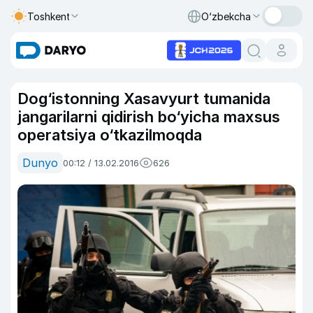
Toshkent
O‘zbekcha
Dog‘istonning Xasavyurt tumanida
jangarilarni qidirish bo‘yicha maxsus
operatsiya o‘tkazilmoqda
Dunyo
00:12 / 13.02.2016
626