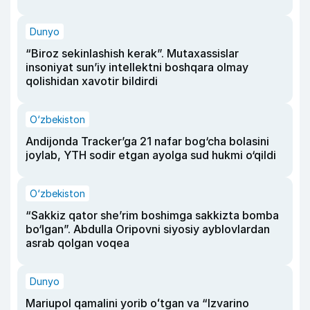
Dunyo
“Biroz sekinlashish kerak”. Mutaxassislar
insoniyat sun’iy intellektni boshqara olmay
qolishidan xavotir bildirdi
O‘zbekiston
Andijonda Tracker’ga 21 nafar bog‘cha bolasini
joylab, YTH sodir etgan ayolga sud hukmi o‘qildi
O‘zbekiston
“Sakkiz qator she’rim boshimga sakkizta bomba
bo‘lgan”. Abdulla Oripovni siyosiy ayblovlardan
asrab qolgan voqea
Dunyo
Mariupol qamalini yorib oʻtgan va “Izvarino