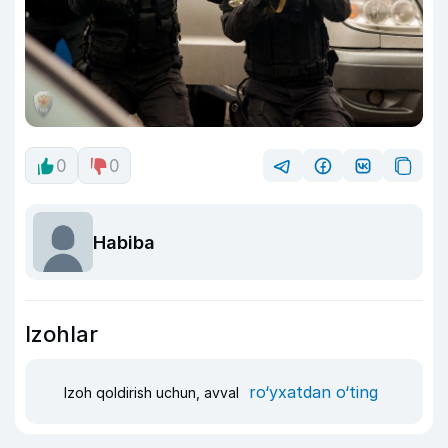
0
0
Habiba
Izohlar
ro‘yxatdan o‘ting
Izoh qoldirish uchun, avval