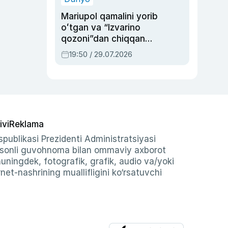
Mariupol qamalini yorib
oʻtgan va “Izvarino
qozoni”dan chiqqan
qahramon — Ukraina
19:50 / 29.07.2026
armiyasi bosh
qoʻmondoni Drapatiy
haqida
ivi
Reklama
publikasi Prezidenti Administratsiyasi
-sonli guvohnoma bilan ommaviy axborot
shuningdek, fotografik, grafik, audio va/yoki
et-nashrining muallifligini ko‘rsatuvchi