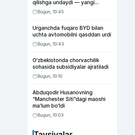
qilishga undaydi — yangi
tadqiqot
Bugun, 10:45
Urganchda fuqaro BYD bilan
uchta avtomobilni qasddan urdi
Bugun, 10:43
O‘zbekistonda chorvachilik
sohasida subsidiyalar ajratiladi
Bugun, 10:10
Abduqodir Husanovning
“Manchester Siti”dagi maoshi
ma’lum bo‘ldi
Bugun, 10:03
Tavsiyalar