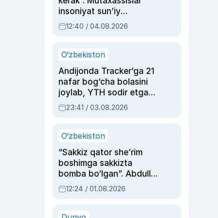
kerak”. Mutaxassislar
insoniyat sun’iy
intellektni boshqara
12:40 / 04.08.2026
olmay qolishidan xavotir
bildirdi
O‘zbekiston
Andijonda Tracker’ga 21
nafar bog‘cha bolasini
joylab, YTH sodir etgan
ayolga sud hukmi o‘qildi
23:41 / 03.08.2026
O‘zbekiston
“Sakkiz qator she’rim
boshimga sakkizta
bomba bo‘lgan”. Abdulla
Oripovni siyosiy
12:24 / 01.08.2026
ayblovlardan asrab
qolgan voqea
Dunyo