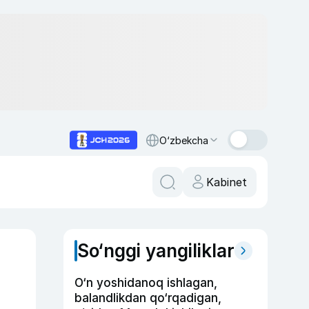
O‘zbekcha
Kabinet
So‘nggi yangiliklar
O‘n yoshidanoq ishlagan,
balandlikdan qo‘rqadigan,