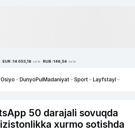
EUR :
RUB :
14 053,18
146,54
so'm
so'm
 Osiyo
Dunyo
Pul
Madaniyat
Sport
Layfstayl
tsApp 50 darajali sovuqda
‘izistonlikka xurmo sotishda