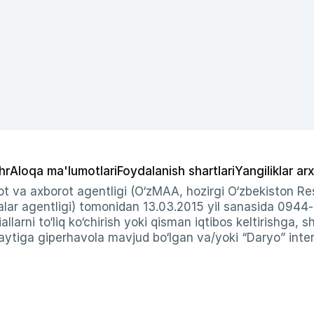
hr
Aloqa ma'lumotlari
Foydalanish shartlari
Yangiliklar arx
t va axborot agentligi (O‘zMAA, hozirgi O‘zbekiston Res
ar agentligi) tomonidan 13.03.2015 yil sanasida 0944
allarni to‘liq ko‘chirish yoki qisman iqtibos keltirishga, 
ytiga giperhavola mavjud bo‘lgan va/yoki “Daryo” intern