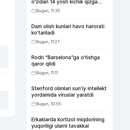
o‘zidan 14 yosh kichik qizga
uylangan Yorqinxo‘ja Umarov
Bugun, 11:35
34 yoshda
Dam olish kunlari havo harorati
ko‘tariladi
Bugun, 11:27
Rodri “Barselona”ga o‘tishga
qaror qildi
Bugun, 11:11
Stenford olimlari sun’iy intellekt
yordamida viruslar yaratdi
Bugun, 10:55
Erkaklarda kortizol miqdorining
yuqoriligi ularni tavakkal