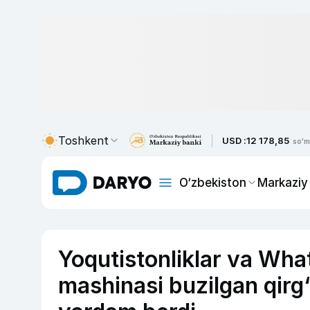
Toshkent
USD :
12 178,85
so'm
O‘zbekiston
Markaziy
Yoqutistonliklar va Wha
mashinasi buzilgan qirg