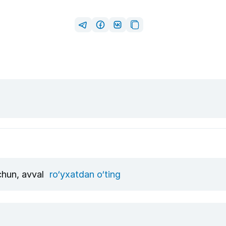
uchun, avval
ro‘yxatdan o‘ting