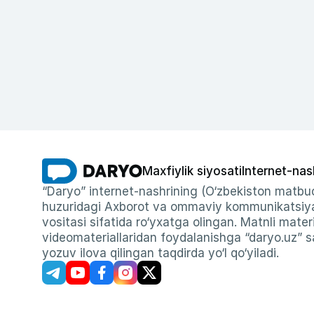
Maxfiylik siyosati
Internet-nas
“Daryo” internet-nashrining (O‘zbekiston matbuo
huzuridagi Axborot va ommaviy kommunikatsiyal
vositasi sifatida ro‘yxatga olingan. Matnli materi
videomateriallaridan foydalanishga “daryo.uz” sa
yozuv ilova qilingan taqdirda yo‘l qo‘yiladi.