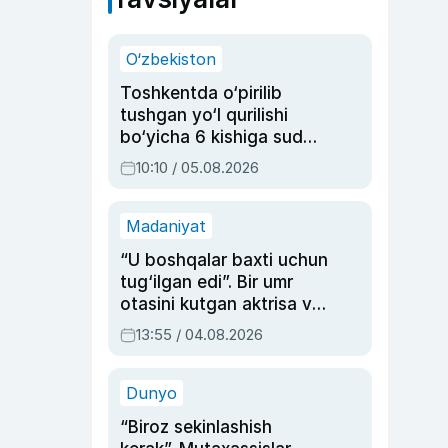
O‘zbekiston
Toshkentda o‘pirilib
tushgan yo‘l qurilishi
bo‘yicha 6 kishiga sud
hukmi o‘qildi
10:10 / 05.08.2026
Madaniyat
“U boshqalar baxti uchun
tug‘ilgan edi”. Bir umr
otasini kutgan aktrisa va
dublyaj ustasi Rimma
13:55 / 04.08.2026
Ahmedovaning
sinovlarga to‘la hayoti
Dunyo
“Biroz sekinlashish