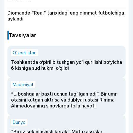
Diomande “Real” tarixidagi eng qimmat futbolchiga
aylandi
Tavsiyalar
O‘zbekiston
Toshkentda o‘pirilib tushgan yo‘l qurilishi bo‘yicha
6 kishiga sud hukmi o‘qildi
Madaniyat
“U boshqalar baxti uchun tug‘ilgan edi”. Bir umr
otasini kutgan aktrisa va dublyaj ustasi Rimma
Ahmedovaning sinovlarga to‘la hayoti
Dunyo
“Biroz sekinlashish kerak”. Mutaxassislar