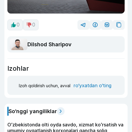
0
0
Dilshod Sharipov
Izohlar
ro‘yxatdan o‘ting
Izoh qoldirish uchun, avval
So‘nggi yangiliklar
Oʻzbekistonda olti oyda savdo, xizmat koʻrsatish va
umumiy ovqatlanish korxonalari qancha soliq