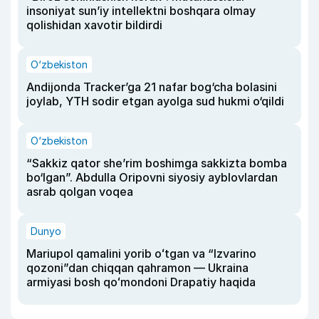
insoniyat sun’iy intellektni boshqara olmay
qolishidan xavotir bildirdi
O‘zbekiston
Andijonda Tracker’ga 21 nafar bog‘cha bolasini
joylab, YTH sodir etgan ayolga sud hukmi o‘qildi
O‘zbekiston
“Sakkiz qator she’rim boshimga sakkizta bomba
bo‘lgan”. Abdulla Oripovni siyosiy ayblovlardan
asrab qolgan voqea
Dunyo
Mariupol qamalini yorib oʻtgan va “Izvarino
qozoni”dan chiqqan qahramon — Ukraina
armiyasi bosh qoʻmondoni Drapatiy haqida