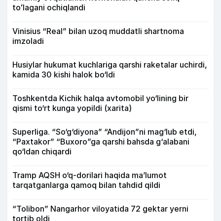
toʻlagani ochiqlandi
Vinisius “Real” bilan uzoq muddatli shartnoma
imzoladi
Husiylar hukumat kuchlariga qarshi raketalar uchirdi,
kamida 30 kishi halok bo‘ldi
Toshkentda Kichik halqa avtomobil yo‘lining bir
qismi to‘rt kunga yopildi (xarita)
Superliga. “So‘g‘diyona” “Andijon”ni mag‘lub etdi,
“Paxtakor” “Buxoro”ga qarshi bahsda g‘alabani
qo‘ldan chiqardi
Tramp AQSH o‘q-dorilari haqida ma’lumot
tarqatganlarga qamoq bilan tahdid qildi
“Tolibon” Nangarhor viloyatida 72 gektar yerni
tortib oldi