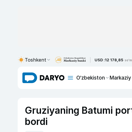
Toshkent
USD :
12 178,85
so'm
O‘zbekiston
Markaziy
Gruziyaning Batumi port
bordi