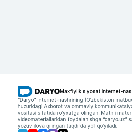
Maxfiylik siyosati
Internet-nas
“Daryo” internet-nashrining (O‘zbekiston matbuo
huzuridagi Axborot va ommaviy kommunikatsiyal
vositasi sifatida ro‘yxatga olingan. Matnli materi
videomateriallaridan foydalanishga “daryo.uz” sa
yozuv ilova qilingan taqdirda yo‘l qo‘yiladi.