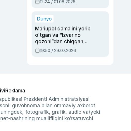
12:24 / 01.08.2026
ayblovlardan asrab
qolgan voqea
Dunyo
Mariupol qamalini yorib
oʻtgan va “Izvarino
qozoni”dan chiqqan
qahramon — Ukraina
19:50 / 29.07.2026
armiyasi bosh
qoʻmondoni Drapatiy
haqida
ivi
Reklama
publikasi Prezidenti Administratsiyasi
-sonli guvohnoma bilan ommaviy axborot
shuningdek, fotografik, grafik, audio va/yoki
et-nashrining muallifligini ko‘rsatuvchi