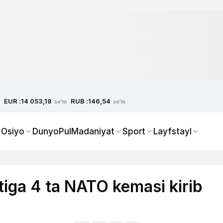
EUR :
RUB :
14 053,18
146,54
so'm
so'm
 Osiyo
Dunyo
Pul
Madaniyat
Sport
Layfstayl
iga 4 ta NATO kemasi kirib