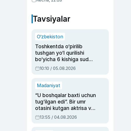
Tavsiyalar
O‘zbekiston
Toshkentda o‘pirilib
tushgan yo‘l qurilishi
bo‘yicha 6 kishiga sud
hukmi o‘qildi
10:10 / 05.08.2026
Madaniyat
“U boshqalar baxti uchun
tug‘ilgan edi”. Bir umr
otasini kutgan aktrisa va
dublyaj ustasi Rimma
13:55 / 04.08.2026
Ahmedovaning
sinovlarga to‘la hayoti