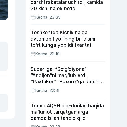
qarshi raketalar uchirdi, kamida
30 kishi halok bo‘ldi
Kecha, 23:35
Toshkentda Kichik halqa
avtomobil yo‘lining bir qismi
to‘rt kunga yopildi (xarita)
Kecha, 23:10
Superliga. “So‘g‘diyona”
“Andijon”ni mag‘lub etdi,
“Paxtakor” “Buxoro”ga qarshi
bahsda g‘alabani qo‘ldan
Kecha, 22:31
chiqardi
Tramp AQSH o‘q-dorilari haqida
ma’lumot tarqatganlarga
qamoq bilan tahdid qildi
Kecha, 22:28