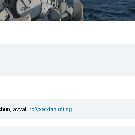
uchun, avval
ro‘yxatdan o‘ting