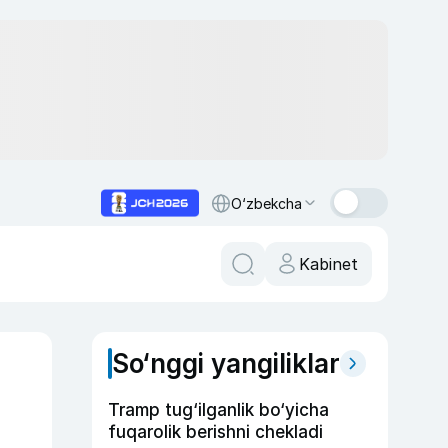
O‘zbekcha
Kabinet
So‘nggi yangiliklar
Tramp tug‘ilganlik bo‘yicha
fuqarolik berishni chekladi