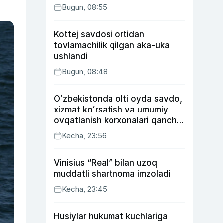
Bugun, 08:55
Kottej savdosi ortidan
tovlamachilik qilgan aka-uka
ushlandi
Bugun, 08:48
Oʻzbekistonda olti oyda savdo,
xizmat koʻrsatish va umumiy
ovqatlanish korxonalari qancha
soliq toʻlagani ochiqlandi
Kecha, 23:56
Vinisius “Real” bilan uzoq
muddatli shartnoma imzoladi
Kecha, 23:45
Husiylar hukumat kuchlariga