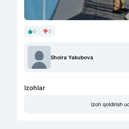
0
0
Shoira Yakubova
Izohlar
Izoh qoldirish 