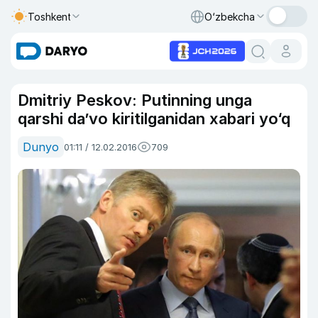
Toshkent
O‘zbekcha
Dmitriy Peskov: Putinning unga
qarshi da’vo kiritilganidan xabari yo‘q
Dunyo
01:11 / 12.02.2016
709