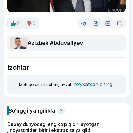
0
0
Azizbek Abduvaliyev
Izohlar
ro‘yxatdan o‘ting
Izoh qoldirish uchun, avval
So‘nggi yangiliklar
Dubay dunyodagi eng ko‘p qidirilayotgan
jinoyatchidan birini ekstraditsiya qildi