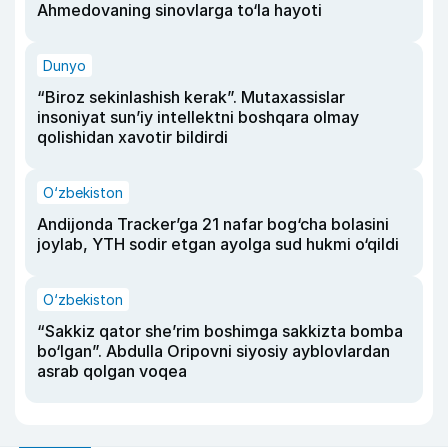
Ahmedovaning sinovlarga to‘la hayoti
Dunyo
“Biroz sekinlashish kerak”. Mutaxassislar
insoniyat sun’iy intellektni boshqara olmay
qolishidan xavotir bildirdi
O‘zbekiston
Andijonda Tracker’ga 21 nafar bog‘cha bolasini
joylab, YTH sodir etgan ayolga sud hukmi o‘qildi
O‘zbekiston
“Sakkiz qator she’rim boshimga sakkizta bomba
bo‘lgan”. Abdulla Oripovni siyosiy ayblovlardan
asrab qolgan voqea