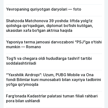
Yevropaning quriyotgan daryolari — foto
Shahzoda Matchonova 39 yoshda: liftda yolg‘iz
qolishga qo‘rqadigan, diplomat bo‘lishi kutilgan,
ukasidan xafa bo‘lgan aktrisa haqida
Yaponiya terma jamoasi darvozaboni “PSJ”ga o‘tishi
mumkin — Romano
Tog‘li va chegara oldi hududlarga tashrif tartibi
soddalashtiriladi
“Yaxshilik Airdropi”: Uzum, PUBG Mobile va Ona
fondi Bilimlar kuni munosabati bilan xayriya tadbirini
yo‘lga qo‘ymoqda
Farg‘onada Kadastrlar palatasi tuman filiali rahbari
pora bilan ushlandi