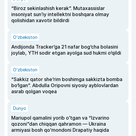
“Biroz sekinlashish kerak”. Mutaxassislar
insoniyat sun’iy intellektni boshqara olmay
qolishidan xavotir bildirdi
O‘zbekiston
Andijonda Tracker’ga 21 nafar bog‘cha bolasini
joylab, YTH sodir etgan ayolga sud hukmi o‘qildi
O‘zbekiston
“Sakkiz qator she’rim boshimga sakkizta bomba
bo‘lgan”. Abdulla Oripovni siyosiy ayblovlardan
asrab qolgan voqea
Dunyo
Mariupol qamalini yorib oʻtgan va “Izvarino
qozoni”dan chiqqan qahramon — Ukraina
armiyasi bosh qoʻmondoni Drapatiy haqida