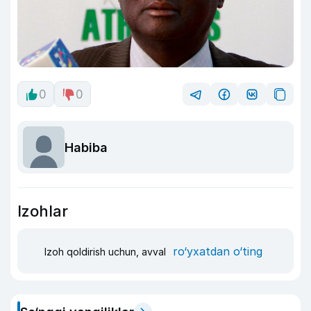
0
0
Habiba
Izohlar
ro‘yxatdan o‘ting
Izoh qoldirish uchun, avval