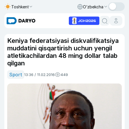
Toshkent
O‘zbekcha
Keniya federatsiyasi diskvalifikatsiya
muddatini qisqartirish uchun yengil
atletikachilardan 48 ming dollar talab
qilgan
Sport
13:36 / 11.02.2016
449