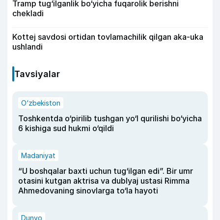
Tramp tug‘ilganlik bo‘yicha fuqarolik berishni
chekladi
Kottej savdosi ortidan tovlamachilik qilgan aka-uka
ushlandi
Tavsiyalar
O‘zbekiston
Toshkentda o‘pirilib tushgan yo‘l qurilishi bo‘yicha
6 kishiga sud hukmi o‘qildi
Madaniyat
“U boshqalar baxti uchun tug‘ilgan edi”. Bir umr
otasini kutgan aktrisa va dublyaj ustasi Rimma
Ahmedovaning sinovlarga to‘la hayoti
Dunyo