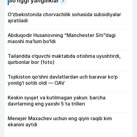
So‘nggi yangiliklar
O‘zbekistonda chorvachilik sohasida subsidiyalar
ajratiladi
Abduqodir Husanovning “Manchester Siti”dagi
maoshi ma’lum bo‘ldi
Tailandda o‘quvchi maktabda otishma uyushtirdi,
qurbonlar bor (foto)
Tojikiston qo‘shni davlatlardan uch baravar ko‘p
yonilg‘i sotib oldi — OAV
Keskin syujet va kutilmagan yakun: barcha
davrlarning eng yaxshi 5 ta trilleri
Menejer Maxachev uchun eng qiyin raqib kim
ekanini aytdi