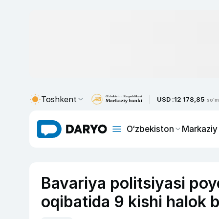
Toshkent
USD :
12 178,85
so'm
O‘zbekiston
Markaziy
Bavariya politsiyasi po
oqibatida 9 kishi halok b