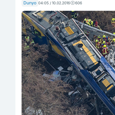
Dunyo
04:05 / 10.02.2016
606