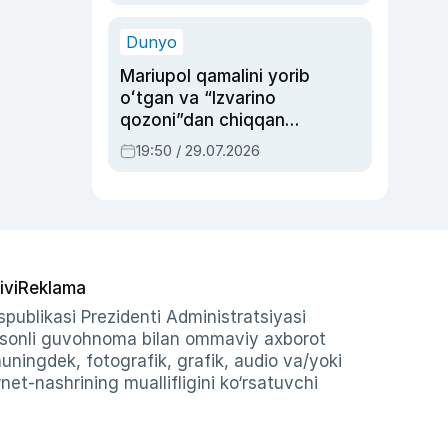
qolgan voqea
Dunyo
Mariupol qamalini yorib
oʻtgan va “Izvarino
qozoni”dan chiqqan
qahramon — Ukraina
19:50 / 29.07.2026
armiyasi bosh
qoʻmondoni Drapatiy
haqida
ivi
Reklama
publikasi Prezidenti Administratsiyasi
-sonli guvohnoma bilan ommaviy axborot
shuningdek, fotografik, grafik, audio va/yoki
et-nashrining muallifligini ko‘rsatuvchi