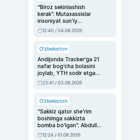
“Biroz sekinlashish
kerak”. Mutaxassislar
insoniyat sun’iy
intellektni boshqara
12:40 / 04.08.2026
olmay qolishidan xavotir
bildirdi
O‘zbekiston
Andijonda Tracker’ga 21
nafar bog‘cha bolasini
joylab, YTH sodir etgan
ayolga sud hukmi o‘qildi
23:41 / 03.08.2026
O‘zbekiston
“Sakkiz qator she’rim
boshimga sakkizta
bomba bo‘lgan”. Abdulla
Oripovni siyosiy
12:24 / 01.08.2026
ayblovlardan asrab