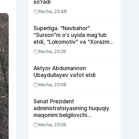
so‘radi
Kecha, 23:48
Superliga. “Navbahor”
“Surxon”ni o‘z uyida mag‘lub
etdi, “Lokomotiv” va “Xorazm”
uyda g‘alaba qozondi
Kecha, 23:26
Aktyor Abdu­mannon
Ubaydullayev vafot etdi
Kecha, 23:08
Senat Prezident
administratsiyasining huquqiy
maqomini belgilovchi
konstitutsiyaviy qonunni
Kecha, 23:06
ma’qulladi