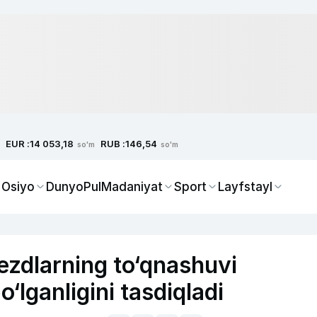
EUR :
RUB :
14 053,18
146,54
so'm
so'm
 Osiyo
Dunyo
Pul
Madaniyat
Sport
Layfstayl
yezdlarning to‘qnashuvi
o‘lganligini tasdiqladi