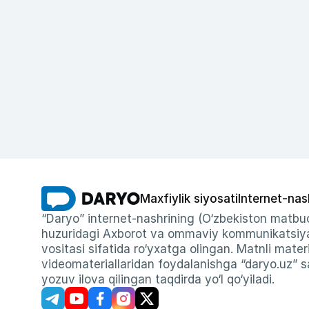
Maxfiylik siyosati
Internet-nas
“Daryo” internet-nashrining (O‘zbekiston matbuo
huzuridagi Axborot va ommaviy kommunikatsiyal
vositasi sifatida ro‘yxatga olingan. Matnli materi
videomateriallaridan foydalanishga “daryo.uz” sa
yozuv ilova qilingan taqdirda yo‘l qo‘yiladi.