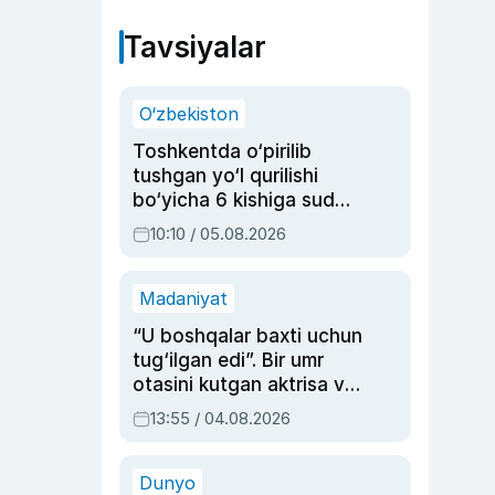
Tavsiyalar
O‘zbekiston
Toshkentda o‘pirilib
tushgan yo‘l qurilishi
bo‘yicha 6 kishiga sud
hukmi o‘qildi
10:10 / 05.08.2026
Madaniyat
“U boshqalar baxti uchun
tug‘ilgan edi”. Bir umr
otasini kutgan aktrisa va
dublyaj ustasi Rimma
13:55 / 04.08.2026
Ahmedovaning
sinovlarga to‘la hayoti
Dunyo