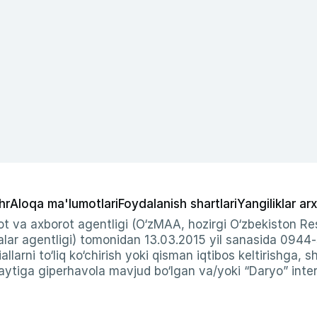
hr
Aloqa ma'lumotlari
Foydalanish shartlari
Yangiliklar arx
t va axborot agentligi (O‘zMAA, hozirgi O‘zbekiston Res
ar agentligi) tomonidan 13.03.2015 yil sanasida 0944
allarni to‘liq ko‘chirish yoki qisman iqtibos keltirishga, 
ytiga giperhavola mavjud bo‘lgan va/yoki “Daryo” intern