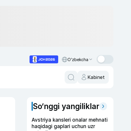
O‘zbekcha
Kabinet
So‘nggi yangiliklar
Avstriya kansleri onalar mehnati
haqidagi gaplari uchun uzr