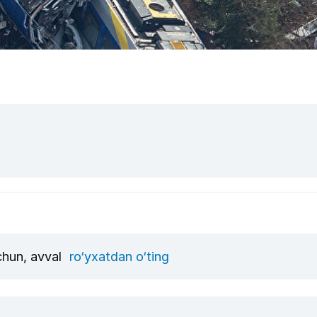
uchun, avval
ro‘yxatdan o‘ting