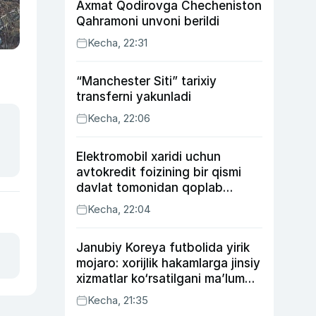
Axmat Qodirovga Checheniston
Qahramoni unvoni berildi
Kecha, 22:31
“Manchester Siti” tarixiy
transferni yakunladi
Kecha, 22:06
Elektromobil xaridi uchun
avtokredit foizining bir qismi
davlat tomonidan qoplab
berilishi mumkin
Kecha, 22:04
Janubiy Koreya futbolida yirik
mojaro: xorijlik hakamlarga jinsiy
xizmatlar ko‘rsatilgani ma’lum
qilindi
Kecha, 21:35