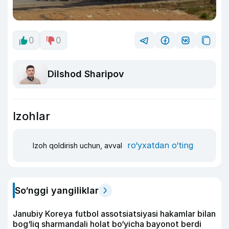
0
0
Dilshod Sharipov
Izohlar
ro‘yxatdan o‘ting
Izoh qoldirish uchun, avval
So‘nggi yangiliklar
Janubiy Koreya futbol assotsiatsiyasi hakamlar bilan
bog‘liq sharmandali holat bo‘yicha bayonot berdi