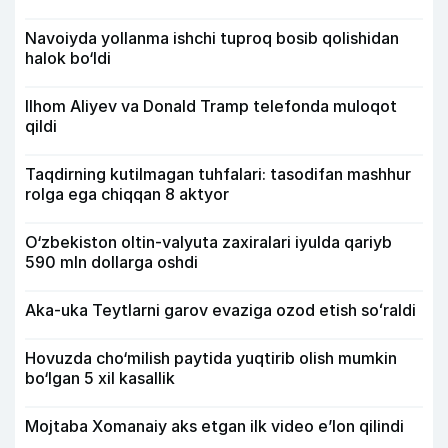
Navoiyda yollanma ishchi tuproq bosib qolishidan
halok bo‘ldi
Ilhom Aliyev va Donald Tramp telefonda muloqot
qildi
Taqdirning kutilmagan tuhfalari: tasodifan mashhur
rolga ega chiqqan 8 aktyor
O‘zbekiston oltin-valyuta zaxiralari iyulda qariyb
590 mln dollarga oshdi
Aka-uka Teytlarni garov evaziga ozod etish soʻraldi
Hovuzda cho‘milish paytida yuqtirib olish mumkin
bo‘lgan 5 xil kasallik
Mojtaba Xomanaiy aks etgan ilk video e’lon qilindi