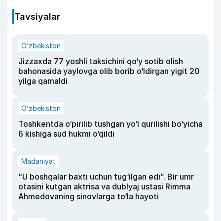
Tavsiyalar
O‘zbekiston
Jizzaxda 77 yoshli taksichini qo‘y sotib olish
bahonasida yaylovga olib borib o‘ldirgan yigit 20
yilga qamaldi
O‘zbekiston
Toshkentda o‘pirilib tushgan yo‘l qurilishi bo‘yicha
6 kishiga sud hukmi o‘qildi
Madaniyat
“U boshqalar baxti uchun tug‘ilgan edi”. Bir umr
otasini kutgan aktrisa va dublyaj ustasi Rimma
Ahmedovaning sinovlarga to‘la hayoti