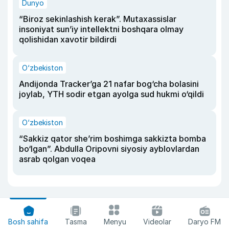
Dunyo
“Biroz sekinlashish kerak”. Mutaxassislar
insoniyat sun’iy intellektni boshqara olmay
qolishidan xavotir bildirdi
O‘zbekiston
Andijonda Tracker’ga 21 nafar bog‘cha bolasini
joylab, YTH sodir etgan ayolga sud hukmi o‘qildi
O‘zbekiston
“Sakkiz qator she’rim boshimga sakkizta bomba
bo‘lgan”. Abdulla Oripovni siyosiy ayblovlardan
asrab qolgan voqea
Bosh sahifa
Tasma
Menyu
Videolar
Daryo FM