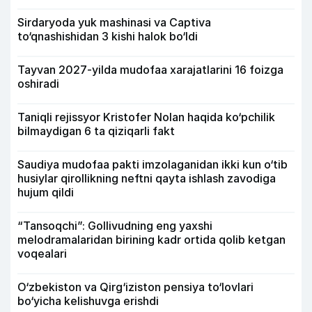
Sirdaryoda yuk mashinasi va Captiva
to‘qnashishidan 3 kishi halok bo‘ldi
Tayvan 2027-yilda mudofaa xarajatlarini 16 foizga
oshiradi
Taniqli rejissyor Kristofer Nolan haqida ko‘pchilik
bilmaydigan 6 ta qiziqarli fakt
Saudiya mudofaa pakti imzolaganidan ikki kun o‘tib
husiylar qirollikning neftni qayta ishlash zavodiga
hujum qildi
“Tansoqchi”: Gollivudning eng yaxshi
melodramalaridan birining kadr ortida qolib ketgan
voqealari
O‘zbekiston va Qirg‘iziston pensiya to‘lovlari
bo‘yicha kelishuvga erishdi