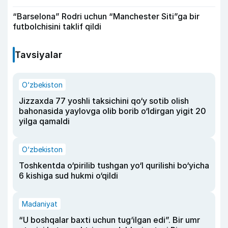
“Barselona” Rodri uchun “Manchester Siti”ga bir
futbolchisini taklif qildi
Tavsiyalar
O‘zbekiston
Jizzaxda 77 yoshli taksichini qo‘y sotib olish
bahonasida yaylovga olib borib o‘ldirgan yigit 20
yilga qamaldi
O‘zbekiston
Toshkentda o‘pirilib tushgan yo‘l qurilishi bo‘yicha
6 kishiga sud hukmi o‘qildi
Madaniyat
“U boshqalar baxti uchun tug‘ilgan edi”. Bir umr