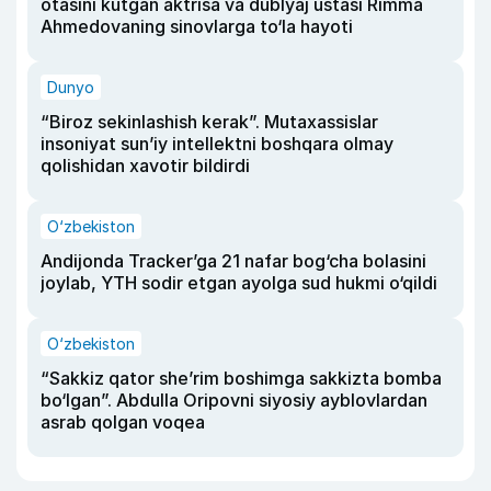
otasini kutgan aktrisa va dublyaj ustasi Rimma
Ahmedovaning sinovlarga to‘la hayoti
Dunyo
“Biroz sekinlashish kerak”. Mutaxassislar
insoniyat sun’iy intellektni boshqara olmay
qolishidan xavotir bildirdi
O‘zbekiston
Andijonda Tracker’ga 21 nafar bog‘cha bolasini
joylab, YTH sodir etgan ayolga sud hukmi o‘qildi
O‘zbekiston
“Sakkiz qator she’rim boshimga sakkizta bomba
bo‘lgan”. Abdulla Oripovni siyosiy ayblovlardan
asrab qolgan voqea