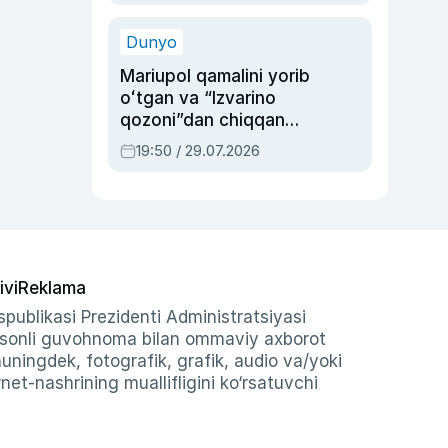
qolgan voqea
Dunyo
Mariupol qamalini yorib
oʻtgan va “Izvarino
qozoni”dan chiqqan
qahramon — Ukraina
19:50 / 29.07.2026
armiyasi bosh
qoʻmondoni Drapatiy
haqida
ivi
Reklama
publikasi Prezidenti Administratsiyasi
-sonli guvohnoma bilan ommaviy axborot
shuningdek, fotografik, grafik, audio va/yoki
et-nashrining muallifligini ko‘rsatuvchi