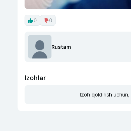
0
0
Rustam
Izohlar
Izoh qoldirish uchun,