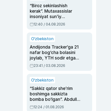
“Biroz sekinlashish
kerak”. Mutaxassislar
insoniyat sun’iy
intellektni boshqara
12:40 / 04.08.2026
olmay qolishidan xavotir
bildirdi
O‘zbekiston
Andijonda Tracker’ga 21
nafar bog‘cha bolasini
joylab, YTH sodir etgan
ayolga sud hukmi o‘qildi
23:41 / 03.08.2026
O‘zbekiston
“Sakkiz qator she’rim
boshimga sakkizta
bomba bo‘lgan”. Abdulla
Oripovni siyosiy
12:24 / 01.08.2026
ayblovlardan asrab