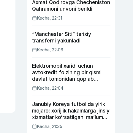
Axmat Qodirovga Checheniston
Qahramoni unvoni berildi
Kecha, 22:31
“Manchester Siti” tarixiy
transferni yakunladi
Kecha, 22:06
Elektromobil xaridi uchun
avtokredit foizining bir qismi
davlat tomonidan qoplab
berilishi mumkin
Kecha, 22:04
Janubiy Koreya futbolida yirik
mojaro: xorijlik hakamlarga jinsiy
xizmatlar ko‘rsatilgani ma’lum
qilindi
Kecha, 21:35