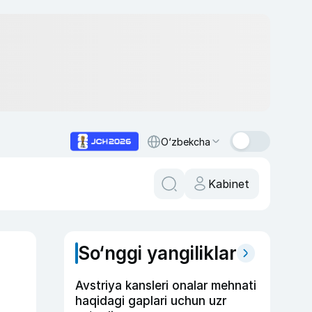
O‘zbekcha
Kabinet
So‘nggi yangiliklar
Avstriya kansleri onalar mehnati
haqidagi gaplari uchun uzr