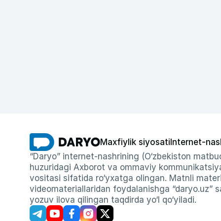
Maxfiylik siyosati
Internet-nas
“Daryo” internet-nashrining (O‘zbekiston matbuo
huzuridagi Axborot va ommaviy kommunikatsiyal
vositasi sifatida ro‘yxatga olingan. Matnli materi
videomateriallaridan foydalanishga “daryo.uz” sa
yozuv ilova qilingan taqdirda yo‘l qo‘yiladi.