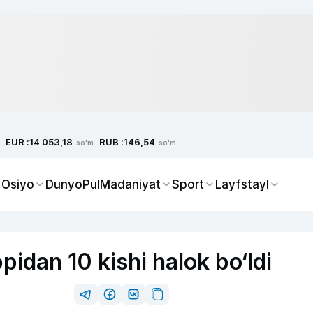
EUR :
RUB :
14 053,18
146,54
so'm
so'm
 Osiyo
Dunyo
Pul
Madaniyat
Sport
Layfstayl
idan 10 kishi halok bo‘ldi