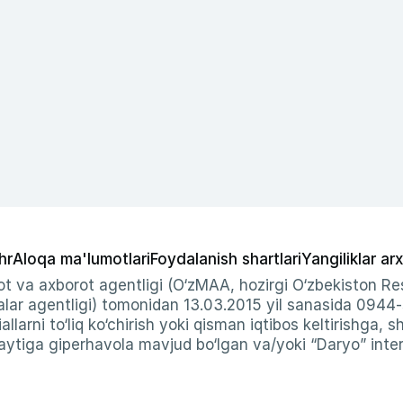
hr
Aloqa ma'lumotlari
Foydalanish shartlari
Yangiliklar arx
t va axborot agentligi (O‘zMAA, hozirgi O‘zbekiston Res
ar agentligi) tomonidan 13.03.2015 yil sanasida 0944
allarni to‘liq ko‘chirish yoki qisman iqtibos keltirishga, 
ytiga giperhavola mavjud bo‘lgan va/yoki “Daryo” intern