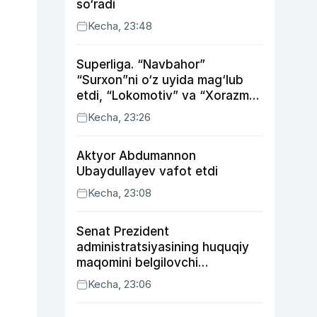
so‘radi
Kecha, 23:48
Superliga. “Navbahor”
“Surxon”ni o‘z uyida mag‘lub
etdi, “Lokomotiv” va “Xorazm”
uyda g‘alaba qozondi
Kecha, 23:26
Aktyor Abdu­mannon
Ubaydullayev vafot etdi
Kecha, 23:08
Senat Prezident
administratsiyasining huquqiy
maqomini belgilovchi
konstitutsiyaviy qonunni
Kecha, 23:06
ma’qulladi