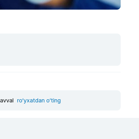
 avval
ro‘yxatdan o‘ting