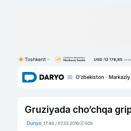
Toshkent
USD :
12 178,85
so'm
O‘zbekiston
Markaziy
Gruziyada cho‘chqa gripp
Dunyo
17:46 / 07.02.2016
509