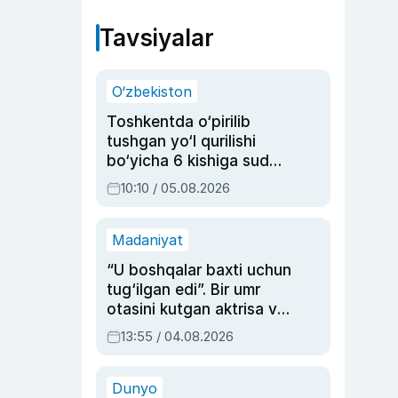
Tavsiyalar
O‘zbekiston
Toshkentda o‘pirilib
tushgan yo‘l qurilishi
bo‘yicha 6 kishiga sud
hukmi o‘qildi
10:10 / 05.08.2026
Madaniyat
“U boshqalar baxti uchun
tug‘ilgan edi”. Bir umr
otasini kutgan aktrisa va
dublyaj ustasi Rimma
13:55 / 04.08.2026
Ahmedovaning
sinovlarga to‘la hayoti
Dunyo