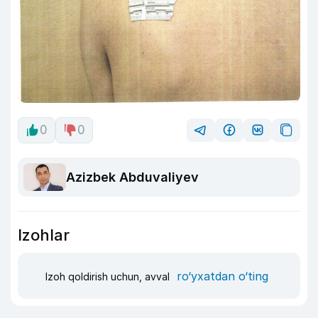
0
0
Azizbek Abduvaliyev
Izohlar
ro‘yxatdan o‘ting
Izoh qoldirish uchun, avval