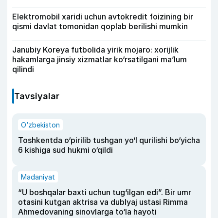
Elektromobil xaridi uchun avtokredit foizining bir
qismi davlat tomonidan qoplab berilishi mumkin
Janubiy Koreya futbolida yirik mojaro: xorijlik
hakamlarga jinsiy xizmatlar ko‘rsatilgani ma’lum
qilindi
Tavsiyalar
O‘zbekiston
Toshkentda o‘pirilib tushgan yo‘l qurilishi bo‘yicha
6 kishiga sud hukmi o‘qildi
Madaniyat
“U boshqalar baxti uchun tug‘ilgan edi”. Bir umr
otasini kutgan aktrisa va dublyaj ustasi Rimma
Ahmedovaning sinovlarga to‘la hayoti