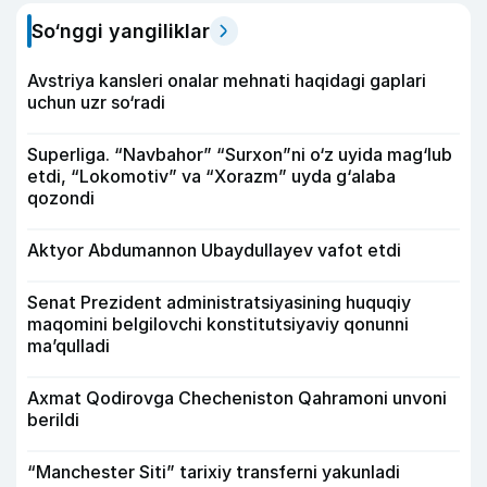
So‘nggi yangiliklar
Avstriya kansleri onalar mehnati haqidagi gaplari
uchun uzr so‘radi
Superliga. “Navbahor” “Surxon”ni o‘z uyida mag‘lub
etdi, “Lokomotiv” va “Xorazm” uyda g‘alaba
qozondi
Aktyor Abdu­mannon Ubaydullayev vafot etdi
Senat Prezident administratsiyasining huquqiy
maqomini belgilovchi konstitutsiyaviy qonunni
ma’qulladi
Axmat Qodirovga Checheniston Qahramoni unvoni
berildi
“Manchester Siti” tarixiy transferni yakunladi