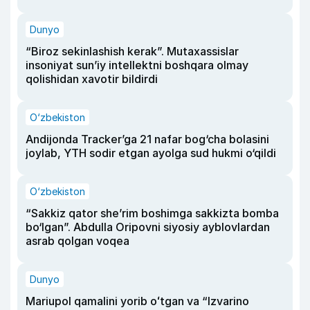
Dunyo
“Biroz sekinlashish kerak”. Mutaxassislar
insoniyat sun’iy intellektni boshqara olmay
qolishidan xavotir bildirdi
O‘zbekiston
Andijonda Tracker’ga 21 nafar bog‘cha bolasini
joylab, YTH sodir etgan ayolga sud hukmi o‘qildi
O‘zbekiston
“Sakkiz qator she’rim boshimga sakkizta bomba
bo‘lgan”. Abdulla Oripovni siyosiy ayblovlardan
asrab qolgan voqea
Dunyo
Mariupol qamalini yorib oʻtgan va “Izvarino