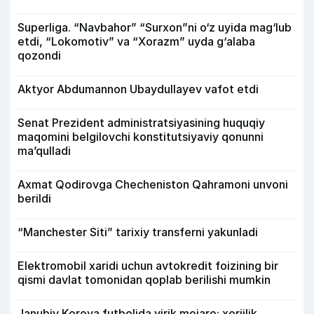
Superliga. “Navbahor” “Surxon”ni o‘z uyida mag‘lub
etdi, “Lokomotiv” va “Xorazm” uyda g‘alaba
qozondi
Aktyor Abdu­mannon Ubaydullayev vafot etdi
Senat Prezident administratsiyasining huquqiy
maqomini belgilovchi konstitutsiyaviy qonunni
ma’qulladi
Axmat Qodirovga Checheniston Qahramoni unvoni
berildi
“Manchester Siti” tarixiy transferni yakunladi
Elektromobil xaridi uchun avtokredit foizining bir
qismi davlat tomonidan qoplab berilishi mumkin
Janubiy Koreya futbolida yirik mojaro: xorijlik