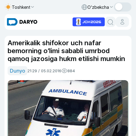
Toshkent
O‘zbekcha
Amerikalik shifokor uch nafar
bemorning o‘limi sababli umrbod
qamoq jazosiga hukm etilishi mumkin
Dunyo
21:29 / 05.02.2016
884