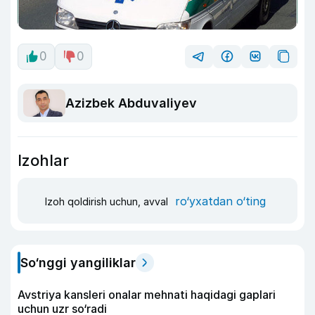
0
0
Azizbek Abduvaliyev
Izohlar
ro‘yxatdan o‘ting
Izoh qoldirish uchun, avval
So‘nggi yangiliklar
Avstriya kansleri onalar mehnati haqidagi gaplari
uchun uzr so‘radi