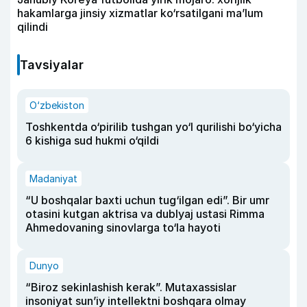
hakamlarga jinsiy xizmatlar ko‘rsatilgani ma’lum
qilindi
Tavsiyalar
O‘zbekiston
Toshkentda o‘pirilib tushgan yo‘l qurilishi bo‘yicha
6 kishiga sud hukmi o‘qildi
Madaniyat
“U boshqalar baxti uchun tug‘ilgan edi”. Bir umr
otasini kutgan aktrisa va dublyaj ustasi Rimma
Ahmedovaning sinovlarga to‘la hayoti
Dunyo
“Biroz sekinlashish kerak”. Mutaxassislar
insoniyat sun’iy intellektni boshqara olmay