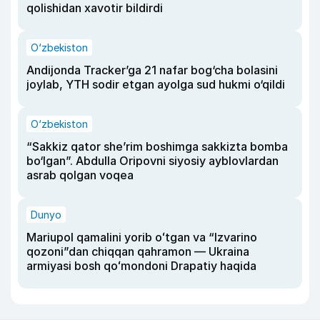
qolishidan xavotir bildirdi
O‘zbekiston
Andijonda Tracker’ga 21 nafar bog‘cha bolasini
joylab, YTH sodir etgan ayolga sud hukmi o‘qildi
O‘zbekiston
“Sakkiz qator she’rim boshimga sakkizta bomba
bo‘lgan”. Abdulla Oripovni siyosiy ayblovlardan
asrab qolgan voqea
Dunyo
Mariupol qamalini yorib oʻtgan va “Izvarino
qozoni”dan chiqqan qahramon — Ukraina
armiyasi bosh qoʻmondoni Drapatiy haqida