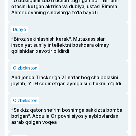
“U boshqalar baxti uchun tug‘ilgan edi”. Bir umr
otasini kutgan aktrisa va dublyaj ustasi Rimma
Ahmedovaning sinovlarga to‘la hayoti
Dunyo
“Biroz sekinlashish kerak”. Mutaxassislar
insoniyat sun’iy intellektni boshqara olmay
qolishidan xavotir bildirdi
O‘zbekiston
Andijonda Tracker’ga 21 nafar bog‘cha bolasini
joylab, YTH sodir etgan ayolga sud hukmi o‘qildi
O‘zbekiston
“Sakkiz qator she’rim boshimga sakkizta bomba
bo‘lgan”. Abdulla Oripovni siyosiy ayblovlardan
asrab qolgan voqea