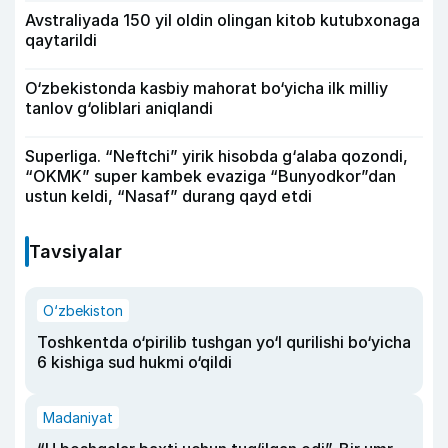
Avstraliyada 150 yil oldin olingan kitob kutubxonaga
qaytarildi
O‘zbekistonda kasbiy mahorat bo‘yicha ilk milliy
tanlov g‘oliblari aniqlandi
Superliga. “Neftchi” yirik hisobda g‘alaba qozondi,
“OKMK” super kambek evaziga “Bunyodkor”dan
ustun keldi, “Nasaf” durang qayd etdi
Tavsiyalar
O‘zbekiston
Toshkentda o‘pirilib tushgan yo‘l qurilishi bo‘yicha
6 kishiga sud hukmi o‘qildi
Madaniyat