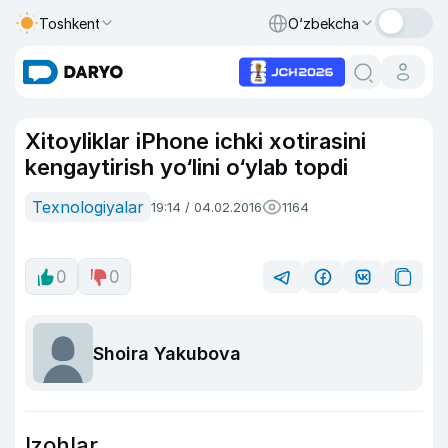
Toshkent
O‘zbekcha
Xitoyliklar iPhone ichki xotirasini
kengaytirish yo‘lini o‘ylab topdi
Texnologiyalar
19:14 / 04.02.2016
1164
0
0
Shoira Yakubova
Izohlar