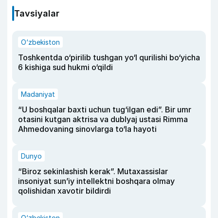
Tavsiyalar
O‘zbekiston
Toshkentda o‘pirilib tushgan yo‘l qurilishi bo‘yicha
6 kishiga sud hukmi o‘qildi
Madaniyat
“U boshqalar baxti uchun tug‘ilgan edi”. Bir umr
otasini kutgan aktrisa va dublyaj ustasi Rimma
Ahmedovaning sinovlarga to‘la hayoti
Dunyo
“Biroz sekinlashish kerak”. Mutaxassislar
insoniyat sun’iy intellektni boshqara olmay
qolishidan xavotir bildirdi
O‘zbekiston