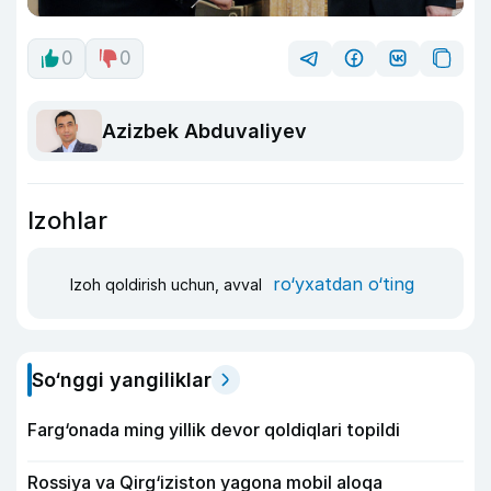
0
0
Azizbek Abduvaliyev
Izohlar
ro‘yxatdan o‘ting
Izoh qoldirish uchun, avval
So‘nggi yangiliklar
Farg‘onada ming yillik devor qoldiqlari topildi
Rossiya va Qirg‘iziston yagona mobil aloqa