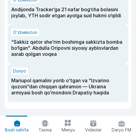
Andijonda Tracker’ga 21 nafar bog‘cha bolasini
joylab, YTH sodir etgan ayolga sud hukmi o‘qildi
O‘zbekiston
“Sakkiz qator she’rim boshimga sakkizta bomba
bo‘lgan”. Abdulla Oripovni siyosiy ayblovlardan
asrab qolgan voqea
Dunyo
Mariupol qamalini yorib oʻtgan va “Izvarino
qozoni”dan chiqqan qahramon — Ukraina
armiyasi bosh qoʻmondoni Drapatiy haqida
Bosh sahifa
Tasma
Menyu
Videolar
Daryo FM