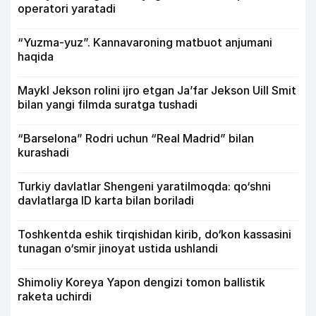
operatori yaratadi
“Yuzma-yuz”. Kannavaroning matbuot anjumani
haqida
Maykl Jekson rolini ijro etgan Ja’far Jekson Uill Smit
bilan yangi filmda suratga tushadi
“Barselona” Rodri uchun “Real Madrid” bilan
kurashadi
Turkiy davlatlar Shengeni yaratilmoqda: qo‘shni
davlatlarga ID karta bilan boriladi
Toshkentda eshik tirqishidan kirib, do‘kon kassasini
tunagan o‘smir jinoyat ustida ushlandi
Shimoliy Koreya Yapon dengizi tomon ballistik
raketa uchirdi