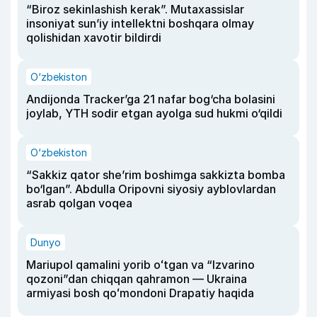
“Biroz sekinlashish kerak”. Mutaxassislar
insoniyat sun’iy intellektni boshqara olmay
qolishidan xavotir bildirdi
O‘zbekiston
Andijonda Tracker’ga 21 nafar bog‘cha bolasini
joylab, YTH sodir etgan ayolga sud hukmi o‘qildi
O‘zbekiston
“Sakkiz qator she’rim boshimga sakkizta bomba
bo‘lgan”. Abdulla Oripovni siyosiy ayblovlardan
asrab qolgan voqea
Dunyo
Mariupol qamalini yorib oʻtgan va “Izvarino
qozoni”dan chiqqan qahramon — Ukraina
armiyasi bosh qoʻmondoni Drapatiy haqida