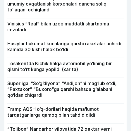
umumiy ovqatlanish korxonalari qancha soliq
toʻlagani ochiqlandi
Vinisius “Real” bilan uzoq muddatli shartnoma
imzoladi
Husiylar hukumat kuchlariga qarshi raketalar uchirdi,
kamida 30 kishi halok bo‘ldi
Toshkentda Kichik halqa avtomobil yo‘lining bir
qismi to‘rt kunga yopildi (xarita)
Superliga. “So‘g‘diyona” “Andijon”ni mag‘lub etdi,
“Paxtakor” “Buxoro”ga qarshi bahsda g‘alabani
qo‘ldan chiqardi
Tramp AQSH o‘q-dorilari haqida ma’lumot
tarqatganlarga qamoq bilan tahdid qildi
“Tolibon” Nangarhor viloyatida 72 gektar yerni