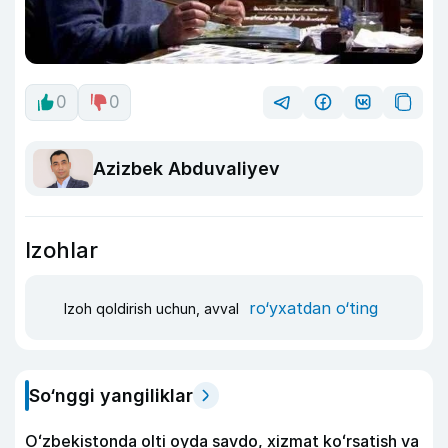
0
0
Azizbek Abduvaliyev
Izohlar
ro‘yxatdan o‘ting
Izoh qoldirish uchun, avval
So‘nggi yangiliklar
Oʻzbekistonda olti oyda savdo, xizmat koʻrsatish va