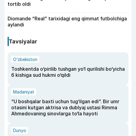
tortib oldi
Diomande “Real” tarixidagi eng qimmat futbolchiga
aylandi
Tavsiyalar
O‘zbekiston
Toshkentda o‘pirilib tushgan yo‘l qurilishi bo‘yicha
6 kishiga sud hukmi o‘qildi
Madaniyat
“U boshqalar baxti uchun tug‘ilgan edi”. Bir umr
otasini kutgan aktrisa va dublyaj ustasi Rimma
Ahmedovaning sinovlarga to‘la hayoti
Dunyo