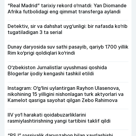
“Real Madrid” tarixiy rekord o‘rnatdi: Yan Diomande
Afrika futbolidagi eng qimmat transferga aylandi
Detektiv, sir va dahshat uyg‘unligi: bir nafasda ko‘rib
tugatiladigan 3 ta serial
Dunay daryosida suv sathi pasayib, qariyb 1700 yillik
Rim ko‘prigi qoldiqlari ko‘rindi
O‘zbekiston Jurnalistlar uyushmasi qoshida
Blogerlar ijodiy kengashi tashkil etildi
Instagram: O‘g‘lini uylantirgan Rayhon Ulasenova,
nikohining 15 yilligini nishonlagan turk aktyorlari va
Kamelot qasriga sayohat qilgan Zebo Rahimova
IIV yo‘l harakati qoidabuzarliklarini
rasmiylashtirishning yangi tartibini taklif qildi
“PSJ” rossiyalik darvozabon bilan xayrlashishi