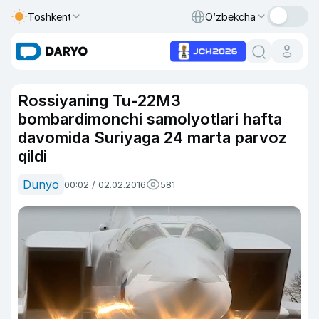
Toshkent
O‘zbekcha
Rossiyaning Tu-22M3
bombardimonchi samolyotlari hafta
davomida Suriyaga 24 marta parvoz
qildi
Dunyo
00:02 / 02.02.2016
581