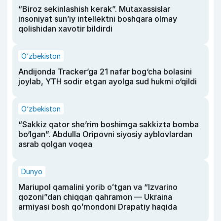
“Biroz sekinlashish kerak”. Mutaxassislar
insoniyat sun’iy intellektni boshqara olmay
qolishidan xavotir bildirdi
O‘zbekiston
Andijonda Tracker’ga 21 nafar bog‘cha bolasini
joylab, YTH sodir etgan ayolga sud hukmi o‘qildi
O‘zbekiston
“Sakkiz qator she’rim boshimga sakkizta bomba
bo‘lgan”. Abdulla Oripovni siyosiy ayblovlardan
asrab qolgan voqea
Dunyo
Mariupol qamalini yorib oʻtgan va “Izvarino
qozoni”dan chiqqan qahramon — Ukraina
armiyasi bosh qoʻmondoni Drapatiy haqida