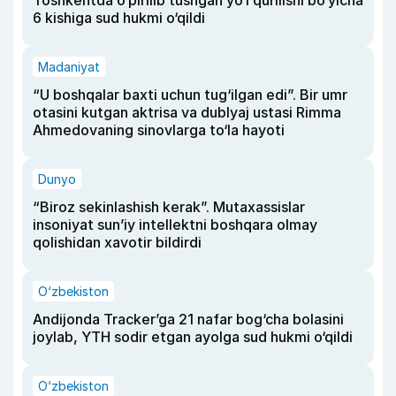
Toshkentda o‘pirilib tushgan yo‘l qurilishi bo‘yicha
6 kishiga sud hukmi o‘qildi
Madaniyat
“U boshqalar baxti uchun tug‘ilgan edi”. Bir umr
otasini kutgan aktrisa va dublyaj ustasi Rimma
Ahmedovaning sinovlarga to‘la hayoti
Dunyo
“Biroz sekinlashish kerak”. Mutaxassislar
insoniyat sun’iy intellektni boshqara olmay
qolishidan xavotir bildirdi
O‘zbekiston
Andijonda Tracker’ga 21 nafar bog‘cha bolasini
joylab, YTH sodir etgan ayolga sud hukmi o‘qildi
O‘zbekiston