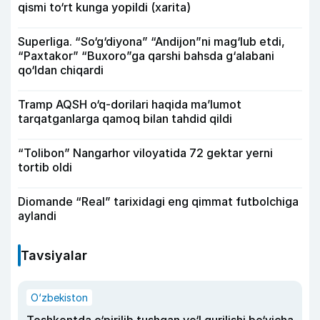
qismi to‘rt kunga yopildi (xarita)
Superliga. “So‘g‘diyona” “Andijon”ni mag‘lub etdi,
“Paxtakor” “Buxoro”ga qarshi bahsda g‘alabani
qo‘ldan chiqardi
Tramp AQSH o‘q-dorilari haqida ma’lumot
tarqatganlarga qamoq bilan tahdid qildi
“Tolibon” Nangarhor viloyatida 72 gektar yerni
tortib oldi
Diomande “Real” tarixidagi eng qimmat futbolchiga
aylandi
Tavsiyalar
O‘zbekiston