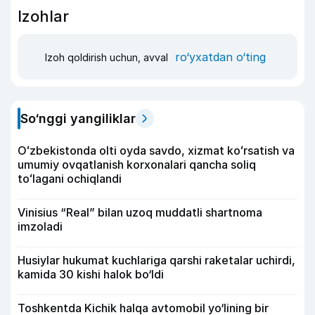
Izohlar
ro‘yxatdan o‘ting
Izoh qoldirish uchun, avval
So‘nggi yangiliklar
Oʻzbekistonda olti oyda savdo, xizmat koʻrsatish va
umumiy ovqatlanish korxonalari qancha soliq
toʻlagani ochiqlandi
Vinisius “Real” bilan uzoq muddatli shartnoma
imzoladi
Husiylar hukumat kuchlariga qarshi raketalar uchirdi,
kamida 30 kishi halok bo‘ldi
Toshkentda Kichik halqa avtomobil yo‘lining bir