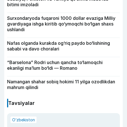
bitimi imzoladi
Surxondaryoda fuqaroni 1000 dollar evaziga Milliy
gvardiyaga ishga kiritib qo‘ymoqchi bo‘lgan shaxs
ushlandi
Nafas olganda kurakda og‘riq paydo bo‘lishining
sababi va davo choralari
“Barselona” Rodri uchun qancha to‘lamoqchi
ekanligi ma’lum bo‘ldi — Romano
Namangan shahar sobiq hokimi 11 yilga ozodlikdan
mahrum qilindi
Tavsiyalar
O‘zbekiston