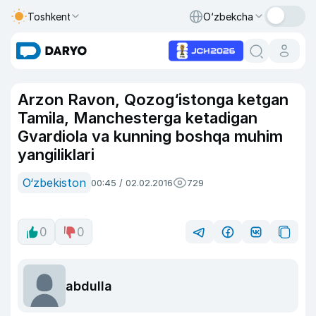
Toshkent
O‘zbekcha
Arzon Ravon, Qozog‘istonga ketgan
Tamila, Manchesterga ketadigan
Gvardiola va kunning boshqa muhim
yangiliklari
O‘zbekiston
00:45 / 02.02.2016
729
0
0
abdulla