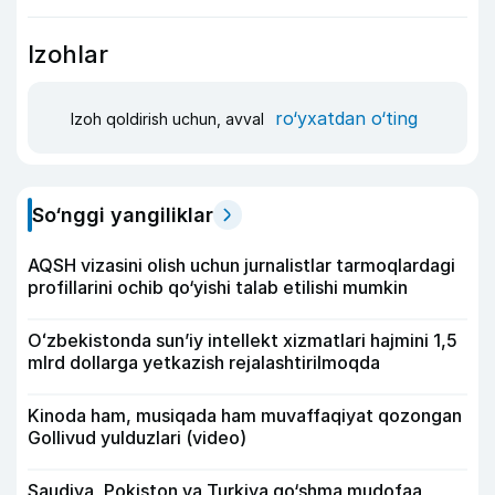
Izohlar
ro‘yxatdan o‘ting
Izoh qoldirish uchun, avval
So‘nggi yangiliklar
AQSH vizasini olish uchun jurnalistlar tarmoqlardagi
profillarini ochib qo‘yishi talab etilishi mumkin
Oʻzbekistonda sunʼiy intellekt xizmatlari hajmini 1,5
mlrd dollarga yetkazish rejalashtirilmoqda
Kinoda ham, musiqada ham muvaffaqiyat qozongan
Gollivud yulduzlari (video)
Saudiya, Pokiston va Turkiya qo‘shma mudofaa