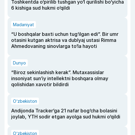
Toshkentda o‘pirilib tushgan yo‘l qurilishi bo‘yicha
6 kishiga sud hukmi o‘qildi
Madaniyat
“U boshqalar baxti uchun tug‘ilgan edi”. Bir umr
otasini kutgan aktrisa va dublyaj ustasi Rimma
Ahmedovaning sinovlarga to‘la hayoti
Dunyo
“Biroz sekinlashish kerak”. Mutaxassislar
insoniyat sun’iy intellektni boshqara olmay
qolishidan xavotir bildirdi
O‘zbekiston
Andijonda Tracker’ga 21 nafar bog‘cha bolasini
joylab, YTH sodir etgan ayolga sud hukmi o‘qildi
O‘zbekiston