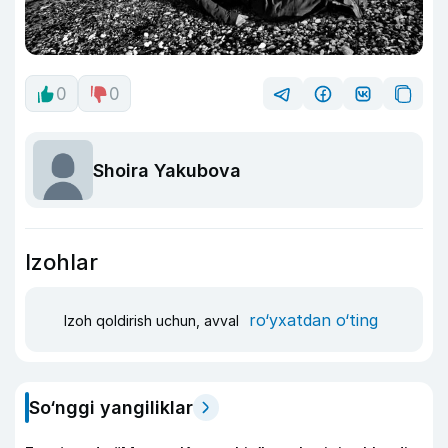
0
0
Shoira Yakubova
Izohlar
ro‘yxatdan o‘ting
Izoh qoldirish uchun, avval
So‘nggi yangiliklar