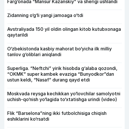
Farg‘onada “Mansur Kazanskiy” va sherigi ushlandi
Zidanning o‘g‘li yangi jamoaga o‘tdi
Avstraliyada 150 yil oldin olingan kitob kutubxonaga
qaytarildi
O‘zbekistonda kasbiy mahorat bo‘yicha ilk milliy
tanlov g‘oliblari aniqlandi
Superliga. “Neftchi” yirik hisobda g‘alaba qozondi,
“OKMK” super kambek evaziga “Bunyodkor”dan
ustun keldi, “Nasaf” durang qayd etdi
Moskvada reysga kechikkan yo‘lovchilar samolyotni
uchish-qo‘nish yo‘lagida to‘xtatishga urindi (video)
Flik “Barselona”ning ikki futbolchisiga chiqish
eshiklarini ko‘rsatdi