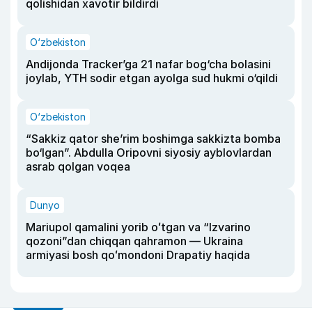
qolishidan xavotir bildirdi
O‘zbekiston
Andijonda Tracker’ga 21 nafar bog‘cha bolasini
joylab, YTH sodir etgan ayolga sud hukmi o‘qildi
O‘zbekiston
“Sakkiz qator she’rim boshimga sakkizta bomba
bo‘lgan”. Abdulla Oripovni siyosiy ayblovlardan
asrab qolgan voqea
Dunyo
Mariupol qamalini yorib oʻtgan va “Izvarino
qozoni”dan chiqqan qahramon — Ukraina
armiyasi bosh qoʻmondoni Drapatiy haqida