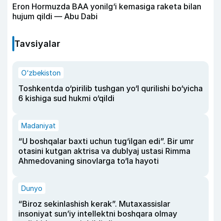
Eron Hormuzda BAA yonilg‘i kemasiga raketa bilan
hujum qildi — Abu Dabi
Tavsiyalar
O‘zbekiston
Toshkentda o‘pirilib tushgan yo‘l qurilishi bo‘yicha
6 kishiga sud hukmi o‘qildi
Madaniyat
“U boshqalar baxti uchun tug‘ilgan edi”. Bir umr
otasini kutgan aktrisa va dublyaj ustasi Rimma
Ahmedovaning sinovlarga to‘la hayoti
Dunyo
“Biroz sekinlashish kerak”. Mutaxassislar
insoniyat sun’iy intellektni boshqara olmay