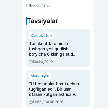
Bugun, 12:30
Tavsiyalar
O‘zbekiston
Toshkentda o‘pirilib
tushgan yo‘l qurilishi
bo‘yicha 6 kishiga sud
hukmi o‘qildi
Kecha, 10:10
Madaniyat
“U boshqalar baxti uchun
tug‘ilgan edi”. Bir umr
otasini kutgan aktrisa va
dublyaj ustasi Rimma
13:55 / 04.08.2026
Ahmedovaning