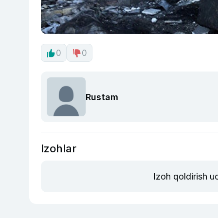
0
0
Rustam
Izohlar
Izoh qoldirish 