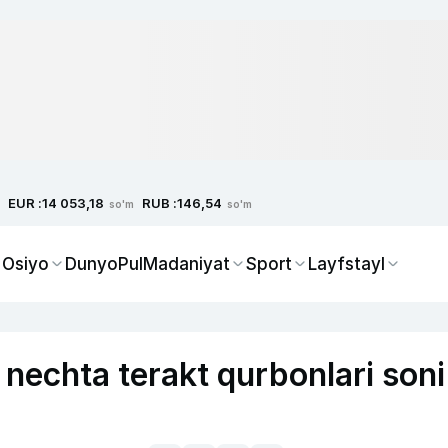
EUR :
RUB :
14 053,18
146,54
so'm
so'm
 Osiyo
Dunyo
Pul
Madaniyat
Sport
Layfstayl
 nechta terakt qurbonlari soni