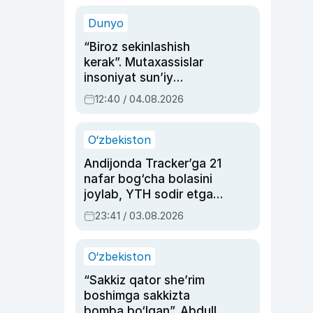
sinovlarga to‘la hayoti
Dunyo
“Biroz sekinlashish
kerak”. Mutaxassislar
insoniyat sun’iy
intellektni boshqara
12:40 / 04.08.2026
olmay qolishidan xavotir
bildirdi
O‘zbekiston
Andijonda Tracker’ga 21
nafar bog‘cha bolasini
joylab, YTH sodir etgan
ayolga sud hukmi o‘qildi
23:41 / 03.08.2026
O‘zbekiston
“Sakkiz qator she’rim
boshimga sakkizta
bomba bo‘lgan”. Abdulla