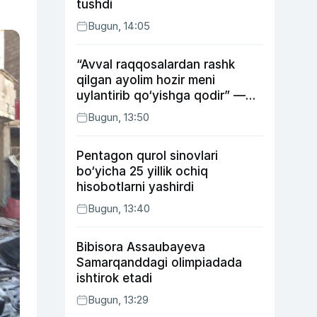
tushdi
Bugun, 14:05
“Avval raqqosalardan rashk
qilgan ayolim hozir meni
uylantirib qo‘yishga qodir” —
Anvar Sobirov davlat ishidagi
Bugun, 13:50
faoliyati va o‘g‘il tarbiyasidagi
xatosi haqida gapirdi
Pentagon qurol sinovlari
bo‘yicha 25 yillik ochiq
hisobotlarni yashirdi
Bugun, 13:40
Bibisora Assaubayeva
Samarqanddagi olimpiadada
ishtirok etadi
Bugun, 13:29