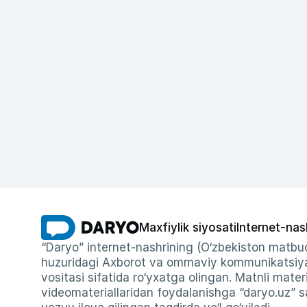
Maxfiylik siyosati
Internet-nas
“Daryo” internet-nashrining (O‘zbekiston matbuo
huzuridagi Axborot va ommaviy kommunikatsiyal
vositasi sifatida ro‘yxatga olingan. Matnli materi
videomateriallaridan foydalanishga “daryo.uz” sa