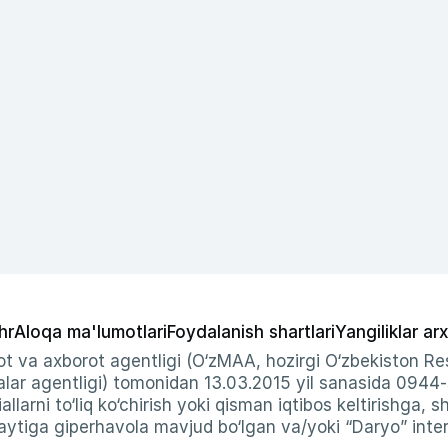
hr
Aloqa ma'lumotlari
Foydalanish shartlari
Yangiliklar arx
t va axborot agentligi (O‘zMAA, hozirgi O‘zbekiston Res
ar agentligi) tomonidan 13.03.2015 yil sanasida 0944
allarni to‘liq ko‘chirish yoki qisman iqtibos keltirishga, 
ytiga giperhavola mavjud bo‘lgan va/yoki “Daryo” intern