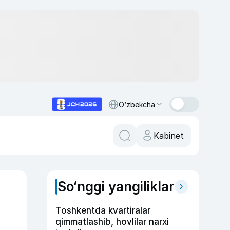
O‘zbekcha
Kabinet
So‘nggi yangiliklar
Toshkentda kvartiralar
qimmatlashib, hovlilar narxi