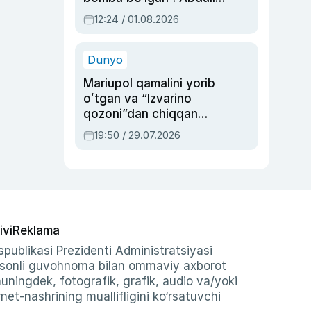
Oripovni siyosiy
12:24 / 01.08.2026
ayblovlardan asrab
qolgan voqea
Dunyo
Mariupol qamalini yorib
oʻtgan va “Izvarino
qozoni”dan chiqqan
qahramon — Ukraina
19:50 / 29.07.2026
armiyasi bosh
qoʻmondoni Drapatiy
haqida
ivi
Reklama
publikasi Prezidenti Administratsiyasi
-sonli guvohnoma bilan ommaviy axborot
shuningdek, fotografik, grafik, audio va/yoki
et-nashrining muallifligini ko‘rsatuvchi