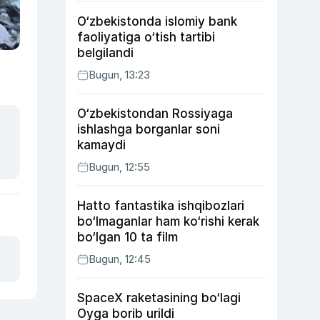
O‘zbekistonda islomiy bank
faoliyatiga o‘tish tartibi
belgilandi
Bugun, 13:23
O‘zbekistondan Rossiyaga
ishlashga borganlar soni
kamaydi
Bugun, 12:55
Hatto fantastika ishqibozlari
bo‘lmaganlar ham ko‘rishi kerak
bo‘lgan 10 ta film
Bugun, 12:45
SpaceX raketasining bo‘lagi
Oyga borib urildi