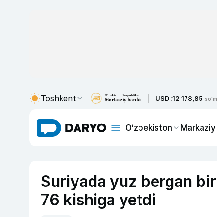
Toshkent
USD :
12 178,85
so'm
O‘zbekiston
Markaziy
Suriyada yuz bergan bir
76 kishiga yetdi