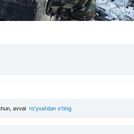
uchun, avval
ro‘yxatdan o‘ting