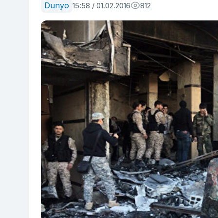
Dunyo
15:58 / 01.02.2016
812