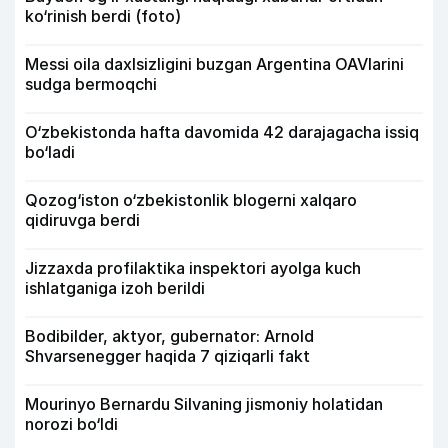
ko‘rinish berdi (foto)
Messi oila daxlsizligini buzgan Argentina OAVlarini
sudga bermoqchi
O‘zbekistonda hafta davomida 42 darajagacha issiq
bo‘ladi
Qozog‘iston o‘zbekistonlik blogerni xalqaro
qidiruvga berdi
Jizzaxda profilaktika inspektori ayolga kuch
ishlatganiga izoh berildi
Bodibilder, aktyor, gubernator: Arnold
Shvarsenegger haqida 7 qiziqarli fakt
Mourinyo Bernardu Silvaning jismoniy holatidan
norozi bo‘ldi