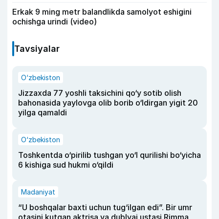
Erkak 9 ming metr balandlikda samolyot eshigini
ochishga urindi (video)
Tavsiyalar
O‘zbekiston
Jizzaxda 77 yoshli taksichini qo‘y sotib olish
bahonasida yaylovga olib borib o‘ldirgan yigit 20
yilga qamaldi
O‘zbekiston
Toshkentda o‘pirilib tushgan yo‘l qurilishi bo‘yicha
6 kishiga sud hukmi o‘qildi
Madaniyat
“U boshqalar baxti uchun tug‘ilgan edi”. Bir umr
otasini kutgan aktrisa va dublyaj ustasi Rimma