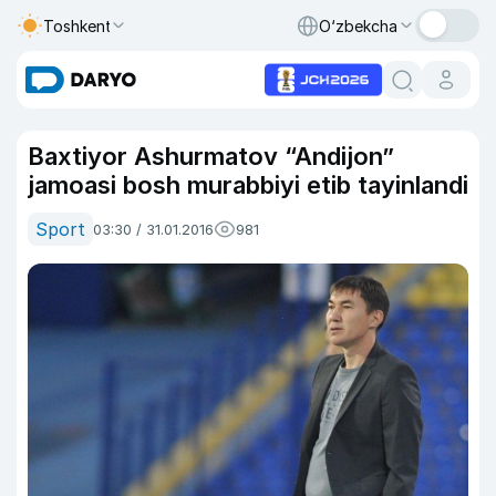
Toshkent
O‘zbekcha
Baxtiyor Ashurmatov “Andijon”
jamoasi bosh murabbiyi etib tayinlandi
Sport
03:30 / 31.01.2016
981