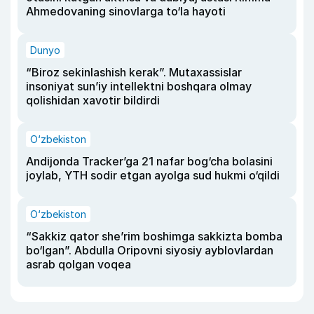
Ahmedovaning sinovlarga to‘la hayoti
Dunyo
“Biroz sekinlashish kerak”. Mutaxassislar
insoniyat sun’iy intellektni boshqara olmay
qolishidan xavotir bildirdi
O‘zbekiston
Andijonda Tracker’ga 21 nafar bog‘cha bolasini
joylab, YTH sodir etgan ayolga sud hukmi o‘qildi
O‘zbekiston
“Sakkiz qator she’rim boshimga sakkizta bomba
bo‘lgan”. Abdulla Oripovni siyosiy ayblovlardan
asrab qolgan voqea