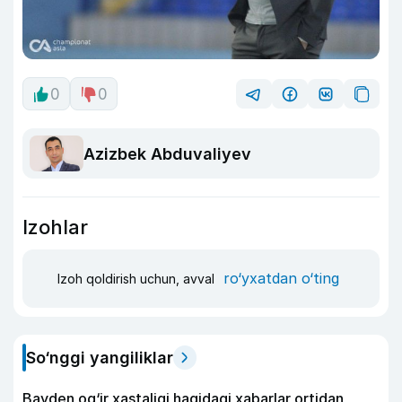
0
0
Azizbek Abduvaliyev
Izohlar
ro‘yxatdan o‘ting
Izoh qoldirish uchun, avval
So‘nggi yangiliklar
Bayden og‘ir xastaligi haqidagi xabarlar ortidan