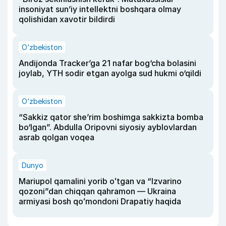
insoniyat sun’iy intellektni boshqara olmay
qolishidan xavotir bildirdi
O‘zbekiston
Andijonda Tracker’ga 21 nafar bog‘cha bolasini
joylab, YTH sodir etgan ayolga sud hukmi o‘qildi
O‘zbekiston
“Sakkiz qator she’rim boshimga sakkizta bomba
bo‘lgan”. Abdulla Oripovni siyosiy ayblovlardan
asrab qolgan voqea
Dunyo
Mariupol qamalini yorib oʻtgan va “Izvarino
qozoni”dan chiqqan qahramon — Ukraina
armiyasi bosh qoʻmondoni Drapatiy haqida