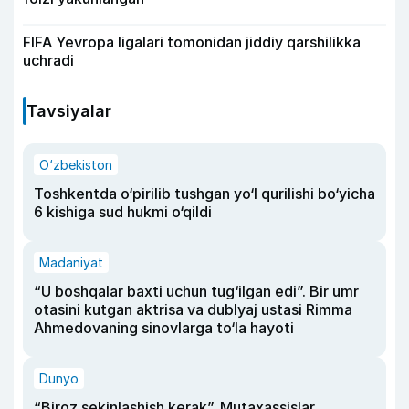
FIFA Yevropa ligalari tomonidan jiddiy qarshilikka
uchradi
Tavsiyalar
O‘zbekiston
Toshkentda o‘pirilib tushgan yo‘l qurilishi bo‘yicha
6 kishiga sud hukmi o‘qildi
Madaniyat
“U boshqalar baxti uchun tug‘ilgan edi”. Bir umr
otasini kutgan aktrisa va dublyaj ustasi Rimma
Ahmedovaning sinovlarga to‘la hayoti
Dunyo
“Biroz sekinlashish kerak”. Mutaxassislar