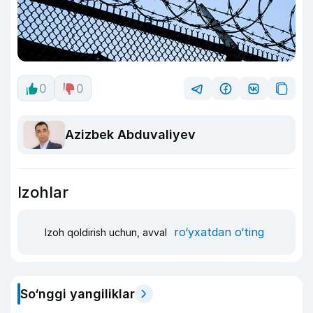
0
0
Azizbek Abduvaliyev
Izohlar
ro‘yxatdan o‘ting
Izoh qoldirish uchun, avval
So‘nggi yangiliklar