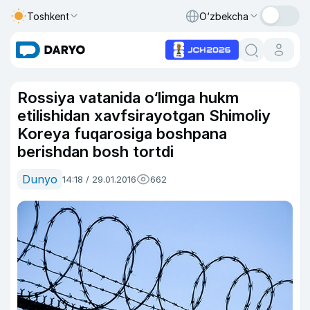
Toshkent
O‘zbekcha
Rossiya vatanida o‘limga hukm
etilishidan xavfsirayotgan Shimoliy
Koreya fuqarosiga boshpana
berishdan bosh tortdi
Dunyo
14:18 / 29.01.2016
662