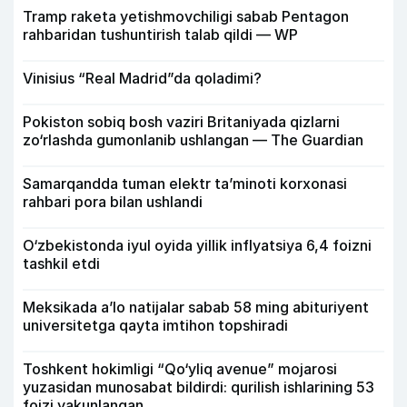
Tramp raketa yetishmovchiligi sabab Pentagon
rahbaridan tushuntirish talab qildi — WP
Vinisius “Real Madrid”da qoladimi?
Pokiston sobiq bosh vaziri Britaniyada qizlarni
zo‘rlashda gumonlanib ushlangan — The Guardian
Samarqandda tuman elektr ta’minoti korxonasi
rahbari pora bilan ushlandi
O‘zbekistonda iyul oyida yillik inflyatsiya 6,4 foizni
tashkil etdi
Meksikada a’lo natijalar sabab 58 ming abituriyent
universitetga qayta imtihon topshiradi
Toshkent hokimligi “Qo‘yliq avenue” mojarosi
yuzasidan munosabat bildirdi: qurilish ishlarining 53
foizi yakunlangan