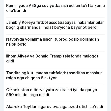
Ruminiyada AESga suv yetkazish uchun toʻrtta kema
choʻktirildi
Janubiy Koreya futbol assotsiatsiyasi hakamlar bilan
bog‘liq sharmandali holat bo‘yicha bayonot berdi
Navoiyda yollanma ishchi tuproq bosib qolishidan
halok bo‘ldi
Ilhom Aliyev va Donald Tramp telefonda muloqot
qildi
Taqdirning kutilmagan tuhfalari: tasodifan mashhur
rolga ega chiqqan 8 aktyor
O‘zbekiston oltin-valyuta zaxiralari iyulda qariyb
590 mln dollarga oshdi
Aka-uka Teytlarni garov evaziga ozod etish soʻraldi