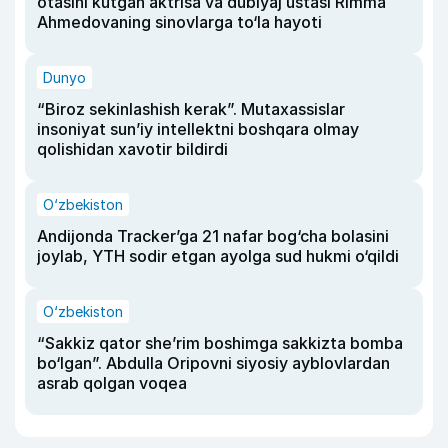
otasini kutgan aktrisa va dublyaj ustasi Rimma
Ahmedovaning sinovlarga to‘la hayoti
Dunyo
“Biroz sekinlashish kerak”. Mutaxassislar
insoniyat sun’iy intellektni boshqara olmay
qolishidan xavotir bildirdi
O‘zbekiston
Andijonda Tracker’ga 21 nafar bog‘cha bolasini
joylab, YTH sodir etgan ayolga sud hukmi o‘qildi
O‘zbekiston
“Sakkiz qator she’rim boshimga sakkizta bomba
bo‘lgan”. Abdulla Oripovni siyosiy ayblovlardan
asrab qolgan voqea