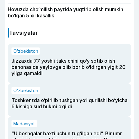
Hovuzda cho‘milish paytida yuqtirib olish mumkin
bo‘lgan 5 xil kasallik
Tavsiyalar
O‘zbekiston
Jizzaxda 77 yoshli taksichini qo‘y sotib olish
bahonasida yaylovga olib borib o‘ldirgan yigit 20
yilga qamaldi
O‘zbekiston
Toshkentda o‘pirilib tushgan yo‘l qurilishi bo‘yicha
6 kishiga sud hukmi o‘qildi
Madaniyat
“U boshqalar baxti uchun tug‘ilgan edi”. Bir umr