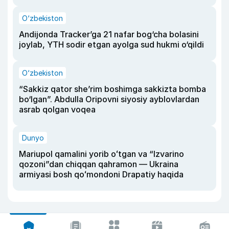
O‘zbekiston
Andijonda Tracker’ga 21 nafar bog‘cha bolasini
joylab, YTH sodir etgan ayolga sud hukmi o‘qildi
O‘zbekiston
“Sakkiz qator she’rim boshimga sakkizta bomba
bo‘lgan”. Abdulla Oripovni siyosiy ayblovlardan
asrab qolgan voqea
Dunyo
Mariupol qamalini yorib oʻtgan va “Izvarino
qozoni”dan chiqqan qahramon — Ukraina
armiyasi bosh qoʻmondoni Drapatiy haqida