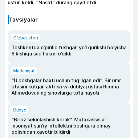
ustun keldi, “Nasaf” durang qayd etdi
Tavsiyalar
O‘zbekiston
Toshkentda o‘pirilib tushgan yo‘l qurilishi bo‘yicha
6 kishiga sud hukmi o‘qildi
Madaniyat
“U boshqalar baxti uchun tug‘ilgan edi”. Bir umr
otasini kutgan aktrisa va dublyaj ustasi Rimma
Ahmedovaning sinovlarga to‘la hayoti
Dunyo
“Biroz sekinlashish kerak”. Mutaxassislar
insoniyat sun’iy intellektni boshqara olmay
qolishidan xavotir bildirdi