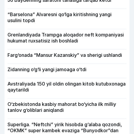
“Barselona” Alvaresni qo‘lga kiritishning yangi
usulini topdi
Grenlandiyada Trampga aloqador neft kompaniyasi
hukumat ruxsatisiz ish boshladi
Farg‘onada “Mansur Kazanskiy” va sherigi ushlandi
Zidanning o‘g‘li yangi jamoaga o‘tdi
Avstraliyada 150 yil oldin olingan kitob kutubxonaga
qaytarildi
O‘zbekistonda kasbiy mahorat bo‘yicha ilk milliy
tanlov g‘oliblari aniqlandi
Superliga. “Neftchi” yirik hisobda g‘alaba qozondi,
“OKMK” super kambek evaziga “Bunyodkor”dan