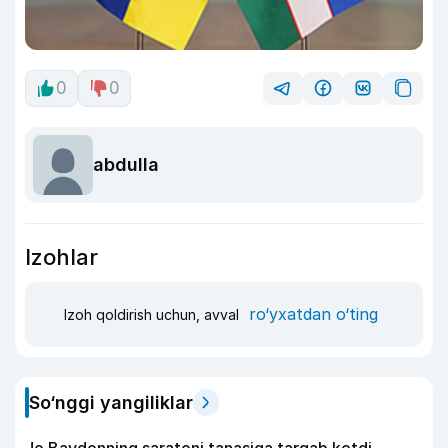
0
0
abdulla
Izohlar
ro‘yxatdan o‘ting
Izoh qoldirish uchun, avval
So‘nggi yangiliklar
Jo Baydenning saratoni tanasiga tarqab ketdi