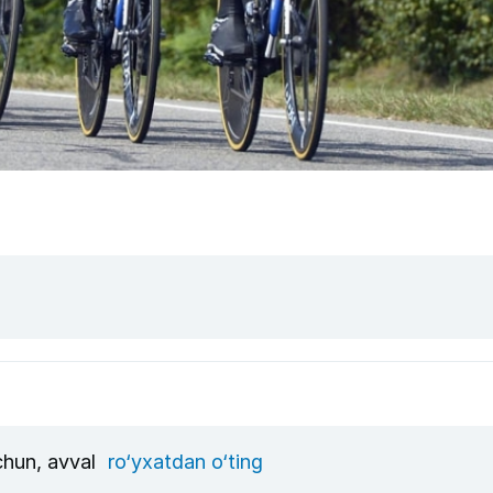
uchun, avval
ro‘yxatdan o‘ting