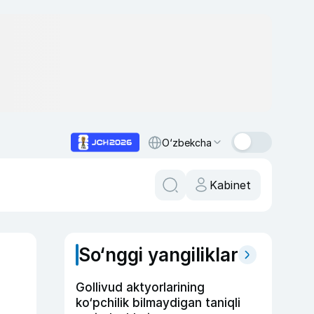
O‘zbekcha
Kabinet
So‘nggi yangiliklar
Gollivud aktyorlarining
ko‘pchilik bilmaydigan taniqli