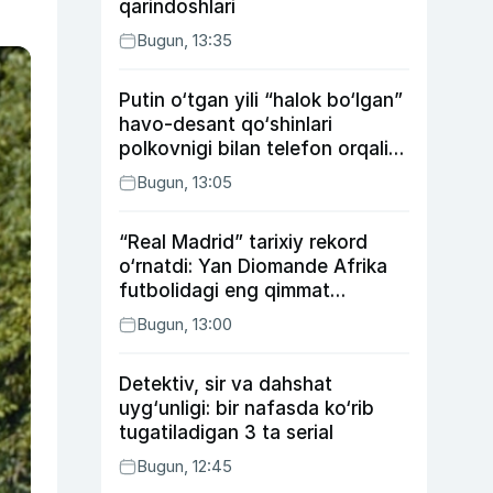
qarindoshlari
Bugun, 13:35
Putin o‘tgan yili “halok bo‘lgan”
havo-desant qo‘shinlari
polkovnigi bilan telefon orqali
suhbatlashdi
Bugun, 13:05
“Real Madrid” tarixiy rekord
o‘rnatdi: Yan Diomande Afrika
futbolidagi eng qimmat
transferga aylandi
Bugun, 13:00
Detektiv, sir va dahshat
uyg‘unligi: bir nafasda ko‘rib
tugatiladigan 3 ta serial
Bugun, 12:45