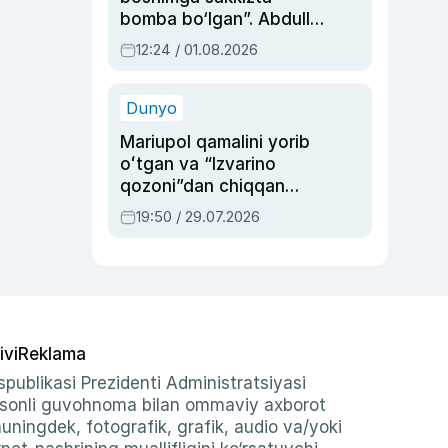
bomba bo‘lgan”. Abdulla
Oripovni siyosiy
12:24 / 01.08.2026
ayblovlardan asrab
qolgan voqea
Dunyo
Mariupol qamalini yorib
oʻtgan va “Izvarino
qozoni”dan chiqqan
qahramon — Ukraina
19:50 / 29.07.2026
armiyasi bosh
qoʻmondoni Drapatiy
haqida
ivi
Reklama
publikasi Prezidenti Administratsiyasi
-sonli guvohnoma bilan ommaviy axborot
shuningdek, fotografik, grafik, audio va/yoki