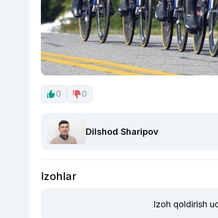
0
0
Dilshod Sharipov
Izohlar
Izoh qoldirish 