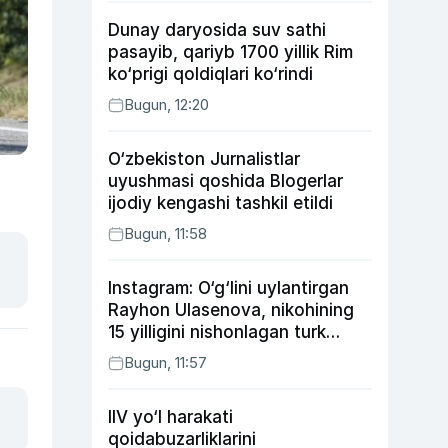
Dunay daryosida suv sathi
pasayib, qariyb 1700 yillik Rim
ko‘prigi qoldiqlari ko‘rindi
Bugun, 12:20
O‘zbekiston Jurnalistlar
uyushmasi qoshida Blogerlar
ijodiy kengashi tashkil etildi
Bugun, 11:58
Instagram: O‘g‘lini uylantirgan
Rayhon Ulasenova, nikohining
15 yilligini nishonlagan turk
aktyorlari va Kamelot qasriga
Bugun, 11:57
sayohat qilgan Zebo Rahimova
IIV yo‘l harakati
qoidabuzarliklarini