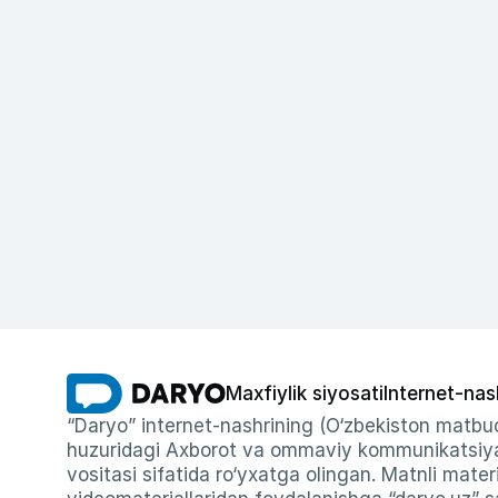
Maxfiylik siyosati
Internet-nas
“Daryo” internet-nashrining (O‘zbekiston matbuo
huzuridagi Axborot va ommaviy kommunikatsiyal
vositasi sifatida ro‘yxatga olingan. Matnli materi