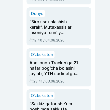
Ahmedovaning
sinovlarga to‘la hayoti
Dunyo
“Biroz sekinlashish
kerak”. Mutaxassislar
insoniyat sun’iy
intellektni boshqara
12:40 / 04.08.2026
olmay qolishidan xavotir
bildirdi
O‘zbekiston
Andijonda Tracker’ga 21
nafar bog‘cha bolasini
joylab, YTH sodir etgan
ayolga sud hukmi o‘qildi
23:41 / 03.08.2026
O‘zbekiston
“Sakkiz qator she’rim
boshimga sakkizta