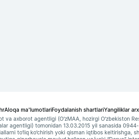
hr
Aloqa ma'lumotlari
Foydalanish shartlari
Yangiliklar arx
t va axborot agentligi (O‘zMAA, hozirgi O‘zbekiston Res
ar agentligi) tomonidan 13.03.2015 yil sanasida 0944
allarni to‘liq ko‘chirish yoki qisman iqtibos keltirishga, 