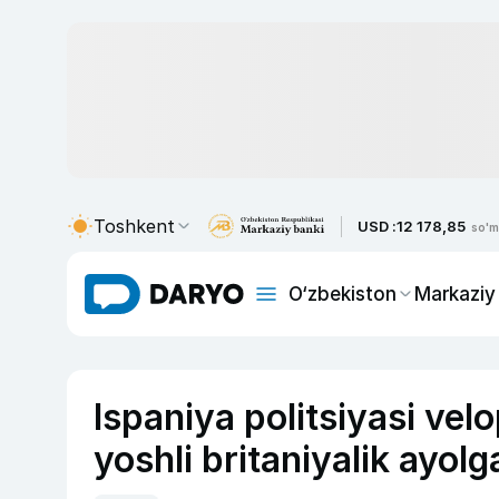
Toshkent
USD :
12 178,85
so'm
O‘zbekiston
Markaziy
Ispaniya politsiyasi vel
yoshli britaniyalik ayolg