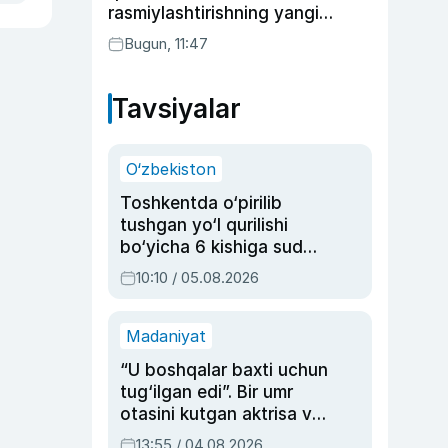
rasmiylashtirishning yangi
tartibini taklif qildi
Bugun, 11:47
Tavsiyalar
O‘zbekiston
Toshkentda o‘pirilib
tushgan yo‘l qurilishi
bo‘yicha 6 kishiga sud
hukmi o‘qildi
10:10 / 05.08.2026
Madaniyat
“U boshqalar baxti uchun
tug‘ilgan edi”. Bir umr
otasini kutgan aktrisa va
dublyaj ustasi Rimma
13:55 / 04.08.2026