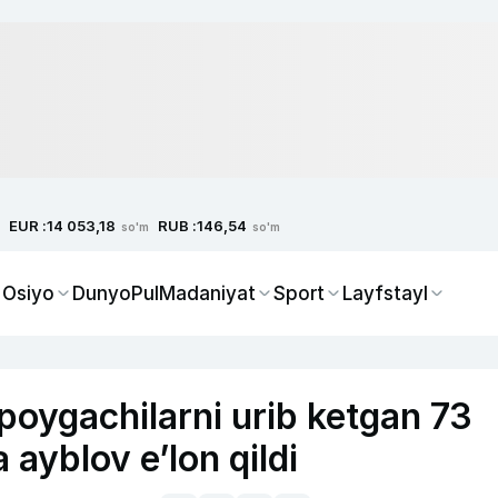
EUR :
RUB :
14 053,18
146,54
so'm
so'm
 Osiyo
Dunyo
Pul
Madaniyat
Sport
Layfstayl
opoygachilarni urib ketgan 73
a ayblov e’lon qildi