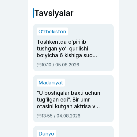
Tavsiyalar
O‘zbekiston
Toshkentda o‘pirilib
tushgan yo‘l qurilishi
bo‘yicha 6 kishiga sud
hukmi o‘qildi
10:10 / 05.08.2026
Madaniyat
“U boshqalar baxti uchun
tug‘ilgan edi”. Bir umr
otasini kutgan aktrisa va
dublyaj ustasi Rimma
13:55 / 04.08.2026
Ahmedovaning
sinovlarga to‘la hayoti
Dunyo