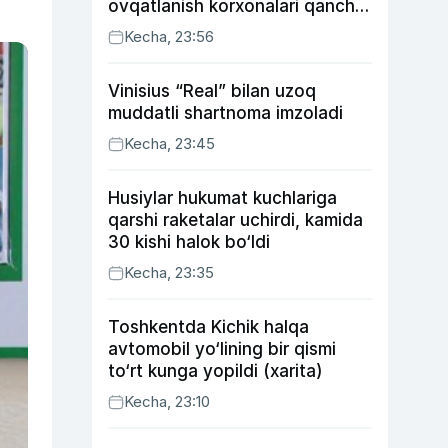
ovqatlanish korxonalari qancha
soliq toʻlagani ochiqlandi
Kecha, 23:56
Vinisius “Real” bilan uzoq
muddatli shartnoma imzoladi
Kecha, 23:45
Husiylar hukumat kuchlariga
qarshi raketalar uchirdi, kamida
30 kishi halok bo‘ldi
Kecha, 23:35
Toshkentda Kichik halqa
avtomobil yo‘lining bir qismi
to‘rt kunga yopildi (xarita)
Kecha, 23:10