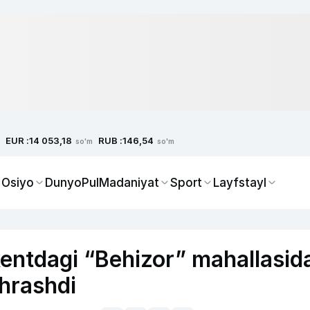
EUR :
RUB :
14 053,18
146,54
so'm
so'm
 Osiyo
Dunyo
Pul
Madaniyat
Sport
Layfstayl
ntdagi “Behizor” mahallasid
chrashdi