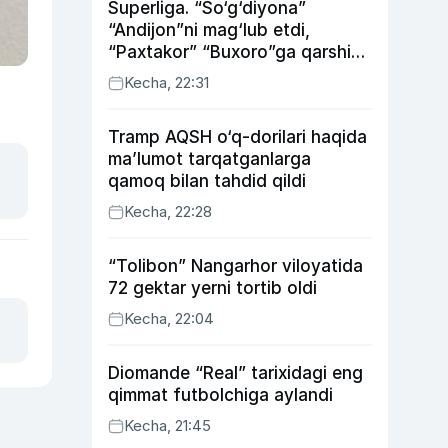
Superliga. “So‘g‘diyona”
“Andijon”ni mag‘lub etdi,
“Paxtakor” “Buxoro”ga qarshi
bahsda g‘alabani qo‘ldan
Kecha, 22:31
chiqardi
Tramp AQSH o‘q-dorilari haqida
ma’lumot tarqatganlarga
qamoq bilan tahdid qildi
Kecha, 22:28
“Tolibon” Nangarhor viloyatida
72 gektar yerni tortib oldi
Kecha, 22:04
Diomande “Real” tarixidagi eng
qimmat futbolchiga aylandi
Kecha, 21:45