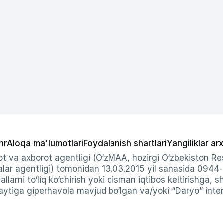
hr
Aloqa ma'lumotlari
Foydalanish shartlari
Yangiliklar arx
t va axborot agentligi (O‘zMAA, hozirgi O‘zbekiston Res
ar agentligi) tomonidan 13.03.2015 yil sanasida 0944
allarni to‘liq ko‘chirish yoki qisman iqtibos keltirishga, 
ytiga giperhavola mavjud bo‘lgan va/yoki “Daryo” intern