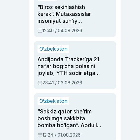
“Biroz sekinlashish
kerak”. Mutaxassislar
insoniyat sun’iy
intellektni boshqara
12:40 / 04.08.2026
olmay qolishidan xavotir
bildirdi
O‘zbekiston
Andijonda Tracker’ga 21
nafar bog‘cha bolasini
joylab, YTH sodir etgan
ayolga sud hukmi o‘qildi
23:41 / 03.08.2026
O‘zbekiston
“Sakkiz qator she’rim
boshimga sakkizta
bomba bo‘lgan”. Abdulla
Oripovni siyosiy
12:24 / 01.08.2026
ayblovlardan asrab