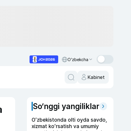
O‘zbekcha
Kabinet
So‘nggi yangiliklar
a
Oʻzbekistonda olti oyda savdo,
xizmat koʻrsatish va umumiy