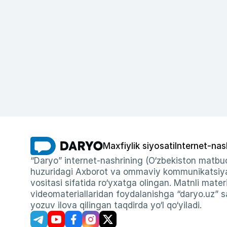
Maxfiylik siyosati
Internet-nas
“Daryo” internet-nashrining (O‘zbekiston matbuo
huzuridagi Axborot va ommaviy kommunikatsiyal
vositasi sifatida ro‘yxatga olingan. Matnli materi
videomateriallaridan foydalanishga “daryo.uz” sa
yozuv ilova qilingan taqdirda yo‘l qo‘yiladi.