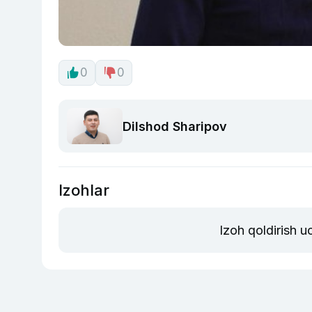
0
0
Dilshod Sharipov
Izohlar
Izoh qoldirish 