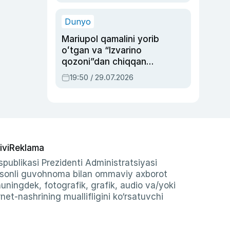
qolgan voqea
Dunyo
Mariupol qamalini yorib
oʻtgan va “Izvarino
qozoni”dan chiqqan
qahramon — Ukraina
19:50 / 29.07.2026
armiyasi bosh
qoʻmondoni Drapatiy
haqida
ivi
Reklama
publikasi Prezidenti Administratsiyasi
-sonli guvohnoma bilan ommaviy axborot
shuningdek, fotografik, grafik, audio va/yoki
et-nashrining muallifligini ko‘rsatuvchi