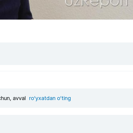
uchun, avval
ro‘yxatdan o‘ting