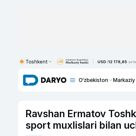
Toshkent
USD :
12 178,85
so'm
O‘zbekiston
Markaziy
Ravshan Ermatov Toshke
sport muxlislari bilan u