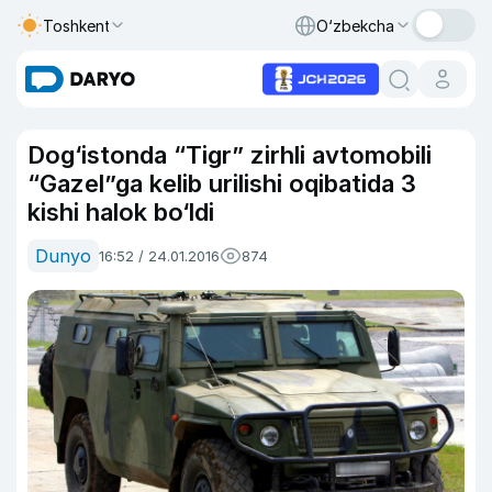
Toshkent
O‘zbekcha
Dog‘istonda “Tigr” zirhli avtomobili
“Gazel”ga kelib urilishi oqibatida 3
kishi halok bo‘ldi
Dunyo
16:52 / 24.01.2016
874