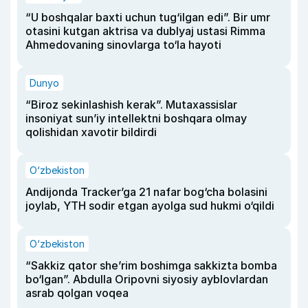
“U boshqalar baxti uchun tug‘ilgan edi”. Bir umr
otasini kutgan aktrisa va dublyaj ustasi Rimma
Ahmedovaning sinovlarga to‘la hayoti
Dunyo
“Biroz sekinlashish kerak”. Mutaxassislar
insoniyat sun’iy intellektni boshqara olmay
qolishidan xavotir bildirdi
O‘zbekiston
Andijonda Tracker’ga 21 nafar bog‘cha bolasini
joylab, YTH sodir etgan ayolga sud hukmi o‘qildi
O‘zbekiston
“Sakkiz qator she’rim boshimga sakkizta bomba
bo‘lgan”. Abdulla Oripovni siyosiy ayblovlardan
asrab qolgan voqea