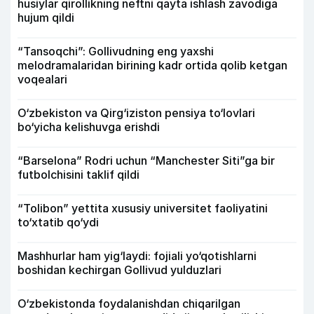
husiylar qirollikning neftni qayta ishlash zavodiga
hujum qildi
“Tansoqchi”: Gollivudning eng yaxshi
melodramalaridan birining kadr ortida qolib ketgan
voqealari
O‘zbekiston va Qirg‘iziston pensiya to‘lovlari
bo‘yicha kelishuvga erishdi
“Barselona” Rodri uchun “Manchester Siti”ga bir
futbolchisini taklif qildi
“Tolibon” yettita xususiy universitet faoliyatini
to‘xtatib qo‘ydi
Mashhurlar ham yig‘laydi: fojiali yo‘qotishlarni
boshidan kechirgan Gollivud yulduzlari
O‘zbekistonda foydalanishdan chiqarilgan