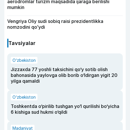
aerodromlar turizm maqsadida ijaraga berilishi
mumkin
Vengriya Oliy sudi sobiq raisi prezidentlikka
nomzodini qoʻydi
Tavsiyalar
O‘zbekiston
Jizzaxda 77 yoshli taksichini qo‘y sotib olish
bahonasida yaylovga olib borib o‘ldirgan yigit 20
yilga qamaldi
O‘zbekiston
Toshkentda o‘pirilib tushgan yo‘l qurilishi bo‘yicha
6 kishiga sud hukmi o‘qildi
Madaniyat