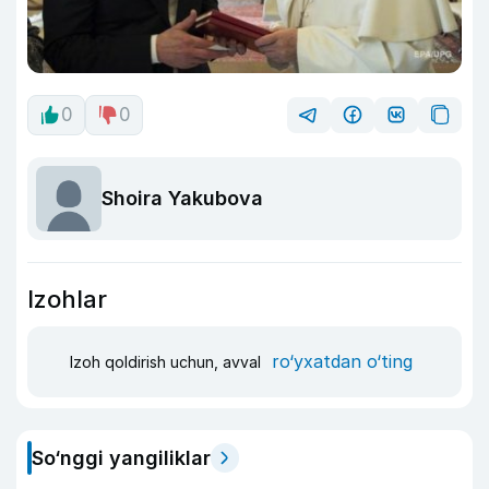
0
0
Shoira Yakubova
Izohlar
ro‘yxatdan o‘ting
Izoh qoldirish uchun, avval
So‘nggi yangiliklar