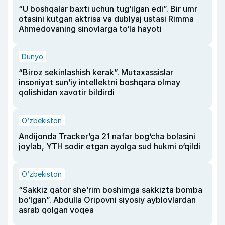
“U boshqalar baxti uchun tug‘ilgan edi”. Bir umr
otasini kutgan aktrisa va dublyaj ustasi Rimma
Ahmedovaning sinovlarga to‘la hayoti
Dunyo
“Biroz sekinlashish kerak”. Mutaxassislar
insoniyat sun’iy intellektni boshqara olmay
qolishidan xavotir bildirdi
O‘zbekiston
Andijonda Tracker’ga 21 nafar bog‘cha bolasini
joylab, YTH sodir etgan ayolga sud hukmi o‘qildi
O‘zbekiston
“Sakkiz qator she’rim boshimga sakkizta bomba
bo‘lgan”. Abdulla Oripovni siyosiy ayblovlardan
asrab qolgan voqea