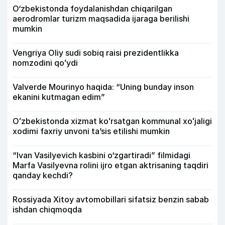
O‘zbekistonda foydalanishdan chiqarilgan
aerodromlar turizm maqsadida ijaraga berilishi
mumkin
Vengriya Oliy sudi sobiq raisi prezidentlikka
nomzodini qoʻydi
Valverde Mourinyo haqida: “Uning bunday inson
ekanini kutmagan edim”
Oʻzbekistonda xizmat koʻrsatgan kommunal xoʻjaligi
xodimi faxriy unvoni taʼsis etilishi mumkin
“Ivan Vasilyevich kasbini o‘zgartiradi” filmidagi
Marfa Vasilyevna rolini ijro etgan aktrisaning taqdiri
qanday kechdi?
Rossiyada Xitoy avtomobillari sifatsiz benzin sabab
ishdan chiqmoqda