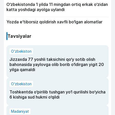
O‘zbekistonda 1 yilda 11 mingdan ortiq erkak o‘zidan
katta yoshdagi ayolga uylandi
Yozda e’tiborsiz qoldirish xavfli bo‘lgan alomatlar
Tavsiyalar
O‘zbekiston
Jizzaxda 77 yoshli taksichini qo‘y sotib olish
bahonasida yaylovga olib borib o‘ldirgan yigit 20
yilga qamaldi
O‘zbekiston
Toshkentda o‘pirilib tushgan yo‘l qurilishi bo‘yicha
6 kishiga sud hukmi o‘qildi
Madaniyat