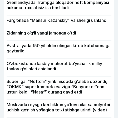
Grenlandiyada Trampga aloqador neft kompaniyasi
hukumat ruxsatisiz ish boshladi
Farg‘onada “Mansur Kazanskiy” va sherigi ushlandi
Zidanning o‘g‘li yangi jamoaga o‘tdi
Avstraliyada 150 yil oldin olingan kitob kutubxonaga
qaytarildi
O‘zbekistonda kasbiy mahorat bo‘yicha ilk milliy
tanlov g‘oliblari aniqlandi
Superliga. “Neftchi” yirik hisobda g‘alaba qozondi,
“OKMK” super kambek evaziga “Bunyodkor”dan
ustun keldi, “Nasaf” durang qayd etdi
Moskvada reysga kechikkan yo‘lovchilar samolyotni
uchish-qo‘nish yo‘lagida to‘xtatishga urindi (video)