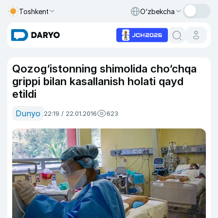
Toshkent
O‘zbekcha
Qozog‘istonning shimolida cho‘chqa
grippi bilan kasallanish holati qayd
etildi
Dunyo
22:19 / 22.01.2016
623