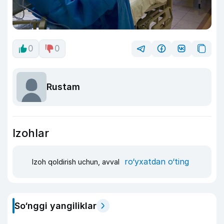
0
0
Rustam
Izohlar
ro‘yxatdan o‘ting
Izoh qoldirish uchun, avval
So‘nggi yangiliklar