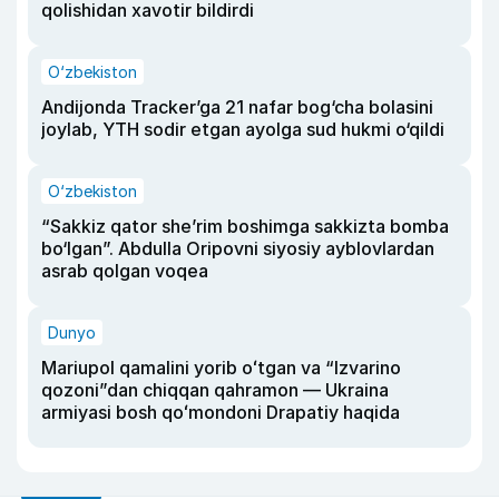
qolishidan xavotir bildirdi
O‘zbekiston
Andijonda Tracker’ga 21 nafar bog‘cha bolasini
joylab, YTH sodir etgan ayolga sud hukmi o‘qildi
O‘zbekiston
“Sakkiz qator she’rim boshimga sakkizta bomba
bo‘lgan”. Abdulla Oripovni siyosiy ayblovlardan
asrab qolgan voqea
Dunyo
Mariupol qamalini yorib oʻtgan va “Izvarino
qozoni”dan chiqqan qahramon — Ukraina
armiyasi bosh qoʻmondoni Drapatiy haqida