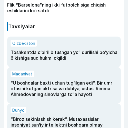
Flik “Barselona”ning ikki futbolchisiga chiqish
eshiklarini ko‘rsatdi
Tavsiyalar
O‘zbekiston
Toshkentda o‘pirilib tushgan yo‘l qurilishi bo‘yicha
6 kishiga sud hukmi o‘qildi
Madaniyat
“U boshqalar baxti uchun tug‘ilgan edi”. Bir umr
otasini kutgan aktrisa va dublyaj ustasi Rimma
Ahmedovaning sinovlarga to‘la hayoti
Dunyo
“Biroz sekinlashish kerak”. Mutaxassislar
insoniyat sun’iy intellektni boshqara olmay