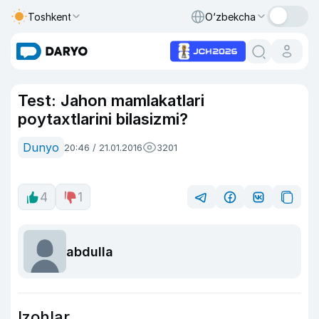
Toshkent
O‘zbekcha
Test: Jahon mamlakatlari
poytaxtlarini bilasizmi?
Dunyo
20:46 / 21.01.2016
3201
4
1
abdulla
Izohlar