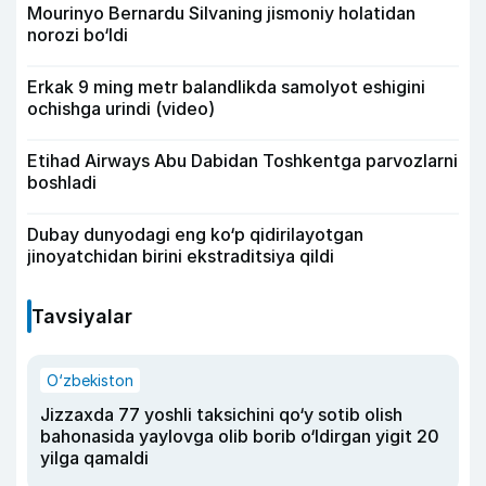
Mourinyo Bernardu Silvaning jismoniy holatidan
norozi bo‘ldi
Erkak 9 ming metr balandlikda samolyot eshigini
ochishga urindi (video)
Etihad Airways Abu Dabidan Toshkentga parvozlarni
boshladi
Dubay dunyodagi eng ko‘p qidirilayotgan
jinoyatchidan birini ekstraditsiya qildi
Tavsiyalar
O‘zbekiston
Jizzaxda 77 yoshli taksichini qo‘y sotib olish
bahonasida yaylovga olib borib o‘ldirgan yigit 20
yilga qamaldi