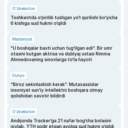
O‘zbekiston
Toshkentda o‘pirilib tushgan yo‘l qurilishi bo‘yicha
6 kishiga sud hukmi o‘qildi
Madaniyat
“U boshqalar baxti uchun tug‘ilgan edi”. Bir umr
otasini kutgan aktrisa va dublyaj ustasi Rimma
Ahmedovaning sinovlarga to‘la hayoti
Dunyo
“Biroz sekinlashish kerak”. Mutaxassislar
insoniyat sun’iy intellektni boshqara olmay
qolishidan xavotir bildirdi
O‘zbekiston
Andijonda Tracker’ga 21 nafar bog‘cha bolasini
joylab, YTH sodir etgan ayolga sud hukmi o‘qildi