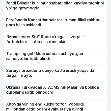
fondi Bilimlar kuni munosabati bilan xayriya tadbirini
yo‘lga qo‘ymoqda
Farg‘onada Kadastrlar palatasi tuman filiali rahbari
pora bilan ushlandi
“Manchester Siti” Rodri o‘rniga “Liverpul”
futbolchisini sotib olishi mumkin
Trampning golf klubi ustidan uchayotgan
samolyotlar tutib olindi
Serbiya prezidenti dunyo katta urush yoqasida
turganini aytdi
Ukraina Turkiyadan ATACMS raketalari va boshqa
qurollarni sotib olmoqchi
Xitoyga yilning eng kuchli to‘foni yopirildi: 1
milliondan ortiq odam evakuatsiya qilindi