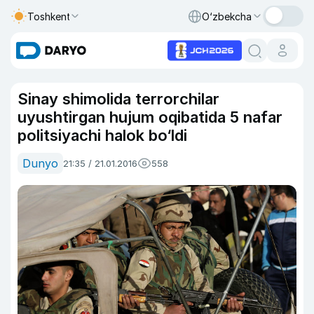
Toshkent
O‘zbekcha
Sinay shimolida terrorchilar
uyushtirgan hujum oqibatida 5 nafar
politsiyachi halok bo‘ldi
Dunyo
21:35 / 21.01.2016
558