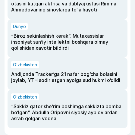
otasini kutgan aktrisa va dublyaj ustasi Rimma
Ahmedovaning sinovlarga to‘la hayoti
Dunyo
“Biroz sekinlashish kerak”. Mutaxassislar
insoniyat sun’iy intellektni boshqara olmay
qolishidan xavotir bildirdi
O‘zbekiston
Andijonda Tracker’ga 21 nafar bog‘cha bolasini
joylab, YTH sodir etgan ayolga sud hukmi o‘qildi
O‘zbekiston
“Sakkiz qator she’rim boshimga sakkizta bomba
bo‘lgan”. Abdulla Oripovni siyosiy ayblovlardan
asrab qolgan voqea