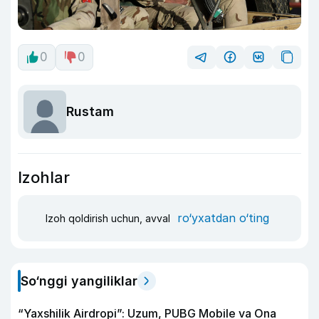
0
0
Rustam
Izohlar
ro‘yxatdan o‘ting
Izoh qoldirish uchun, avval
So‘nggi yangiliklar
“Yaxshilik Airdropi”: Uzum, PUBG Mobile va Ona