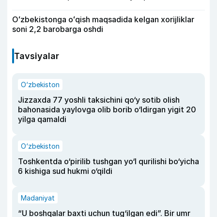
Oʻzbekistonga oʻqish maqsadida kelgan xorijliklar
soni 2,2 barobarga oshdi
Tavsiyalar
O‘zbekiston
Jizzaxda 77 yoshli taksichini qo‘y sotib olish
bahonasida yaylovga olib borib o‘ldirgan yigit 20
yilga qamaldi
O‘zbekiston
Toshkentda o‘pirilib tushgan yo‘l qurilishi bo‘yicha
6 kishiga sud hukmi o‘qildi
Madaniyat
“U boshqalar baxti uchun tug‘ilgan edi”. Bir umr