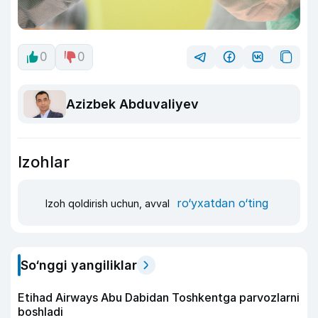
0
0
Azizbek Abduvaliyev
Izohlar
ro‘yxatdan o‘ting
Izoh qoldirish uchun, avval
So‘nggi yangiliklar
Etihad Airways Abu Dabidan Toshkentga parvozlarni
boshladi