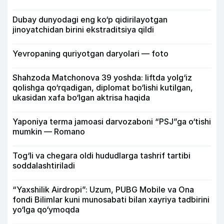
Dubay dunyodagi eng ko‘p qidirilayotgan
jinoyatchidan birini ekstraditsiya qildi
Yevropaning quriyotgan daryolari — foto
Shahzoda Matchonova 39 yoshda: liftda yolg‘iz
qolishga qo‘rqadigan, diplomat bo‘lishi kutilgan,
ukasidan xafa bo‘lgan aktrisa haqida
Yaponiya terma jamoasi darvozaboni “PSJ”ga o‘tishi
mumkin — Romano
Tog‘li va chegara oldi hududlarga tashrif tartibi
soddalashtiriladi
“Yaxshilik Airdropi”: Uzum, PUBG Mobile va Ona
fondi Bilimlar kuni munosabati bilan xayriya tadbirini
yo‘lga qo‘ymoqda