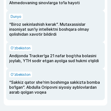
Ahmedovaning sinovlarga to‘la hayoti
Dunyo
“Biroz sekinlashish kerak”. Mutaxassislar
insoniyat sun’iy intellektni boshqara olmay
qolishidan xavotir bildirdi
O‘zbekiston
Andijonda Tracker’ga 21 nafar bog‘cha bolasini
joylab, YTH sodir etgan ayolga sud hukmi o‘qildi
O‘zbekiston
“Sakkiz qator she’rim boshimga sakkizta bomba
bo‘lgan”. Abdulla Oripovni siyosiy ayblovlardan
asrab qolgan voqea