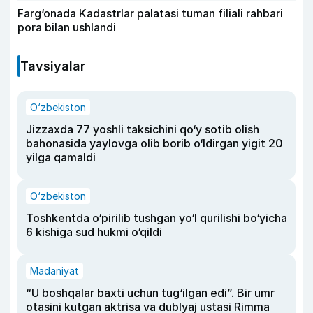
Farg‘onada Kadastrlar palatasi tuman filiali rahbari
pora bilan ushlandi
Tavsiyalar
O‘zbekiston
Jizzaxda 77 yoshli taksichini qo‘y sotib olish
bahonasida yaylovga olib borib o‘ldirgan yigit 20
yilga qamaldi
O‘zbekiston
Toshkentda o‘pirilib tushgan yo‘l qurilishi bo‘yicha
6 kishiga sud hukmi o‘qildi
Madaniyat
“U boshqalar baxti uchun tug‘ilgan edi”. Bir umr
otasini kutgan aktrisa va dublyaj ustasi Rimma